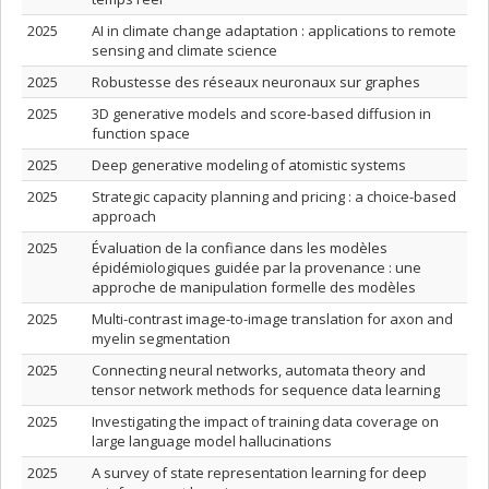
2025
AI in climate change adaptation : applications to remote
sensing and climate science
2025
Robustesse des réseaux neuronaux sur graphes
2025
3D generative models and score-based diffusion in
function space
2025
Deep generative modeling of atomistic systems
2025
Strategic capacity planning and pricing : a choice-based
approach
2025
Évaluation de la confiance dans les modèles
épidémiologiques guidée par la provenance : une
approche de manipulation formelle des modèles
2025
Multi-contrast image-to-image translation for axon and
myelin segmentation
2025
Connecting neural networks, automata theory and
tensor network methods for sequence data learning
2025
Investigating the impact of training data coverage on
large language model hallucinations
2025
A survey of state representation learning for deep