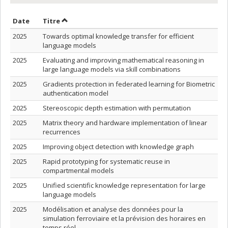
Trier par date en ordre croissant
Trier par titre en ordre croissant
Date
Titre
2025
Towards optimal knowledge transfer for efficient
language models
2025
Evaluating and improving mathematical reasoning in
large language models via skill combinations
2025
Gradients protection in federated learning for Biometric
authentication model
2025
Stereoscopic depth estimation with permutation
2025
Matrix theory and hardware implementation of linear
recurrences
2025
Improving object detection with knowledge graph
2025
Rapid prototyping for systematic reuse in
compartmental models
2025
Unified scientific knowledge representation for large
language models
2025
Modélisation et analyse des données pour la
simulation ferroviaire et la prévision des horaires en
temps réel