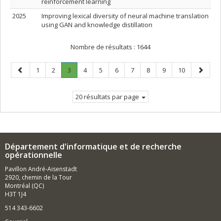
reinforcement learning
2025
Improving lexical diversity of neural machine translation
using GAN and knowledge distillation
Nombre de résultats :
1644
Page
Page
Page
Page
.
Page
Page
Page
Page
Page
Page
Page
Page
1
2
3
4
5
6
7
8
9
10
précédente
Page
suivant
courante.
20 résultats par page
Département d'informatique et de recherche
opérationnelle
Pavillon André-Aisenstadt
2920, chemin de la Tour
Montréal (QC)
H3T 1J4
514 343-6602