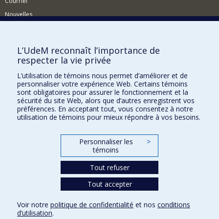
Courriel
Nouvelles
Activités
Comment soutenir le Département?
L’UdeM reconnaît l’importance de
respecter la vie privée
BESOIN D'AIDE?
L’utilisation de témoins nous permet d’améliorer et de
Plan du site
personnaliser votre expérience Web. Certains témoins
Signaler une erreur
sont obligatoires pour assurer le fonctionnement et la
sécurité du site Web, alors que d’autres enregistrent vos
Accessibilité
préférences. En acceptant tout, vous consentez à notre
utilisation de témoins pour mieux répondre à vos besoins.
FACULTÉ DES ARTS ET DES SCIENCES
Nos départements et écoles
Personnaliser les
>
témoins
Nos centres d'études
Tout refuser
Nos programmes et cours
Tout accepter
Confidentialité
Voir notre
politique de confidentialité
et nos
conditions
Conditions d’utilisation
d’utilisation
.