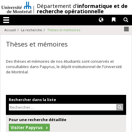
Passer
/
Département d'
informatique et de
au
recherche opérationnelle
contenu
Langues
Liens 
R
Menu
N
Accueil
La recherche
Thèses et mémoires
Thèses et mémoires
Des thèses et mémoires de nos étudiants sont conservés et
consultables dans Papyrus, le dépôt institutionnel de l'Université
de Montréal.
Rechercher dans la liste
Recher
Pour une recherche détaillée
Visiter Papyrus