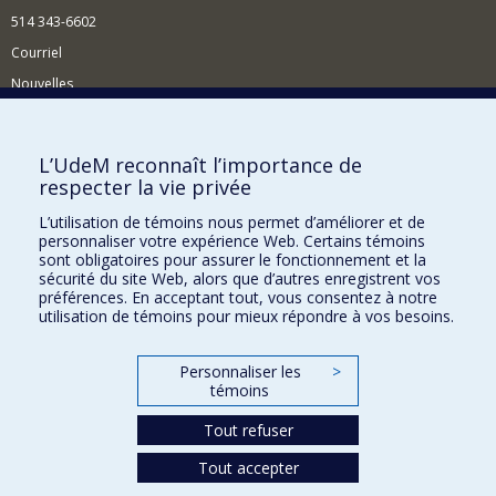
514 343-6602
Courriel
Nouvelles
Activités
Comment soutenir le Département?
L’UdeM reconnaît l’importance de
respecter la vie privée
BESOIN D'AIDE?
L’utilisation de témoins nous permet d’améliorer et de
Plan du site
personnaliser votre expérience Web. Certains témoins
Signaler une erreur
sont obligatoires pour assurer le fonctionnement et la
sécurité du site Web, alors que d’autres enregistrent vos
Accessibilité
préférences. En acceptant tout, vous consentez à notre
utilisation de témoins pour mieux répondre à vos besoins.
FACULTÉ DES ARTS ET DES SCIENCES
Nos départements et écoles
Personnaliser les
>
témoins
Nos centres d'études
Tout refuser
Nos programmes et cours
Tout accepter