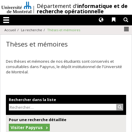
Passer
/
Département d'
informatique et de
au
recherche opérationnelle
contenu
Langues
Liens 
R
Menu
N
Accueil
La recherche
Thèses et mémoires
Thèses et mémoires
Des thèses et mémoires de nos étudiants sont conservés et
consultables dans Papyrus, le dépôt institutionnel de l'Université
de Montréal.
Rechercher dans la liste
Recher
Pour une recherche détaillée
Visiter Papyrus