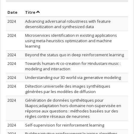
Trier par date en ordre croissant
Trier par titre en ordre croissant
Date
Titre
2024
Advancing adversarial robustness with feature
desensitization and synthesized data
2024
Microservices identification in existing applications
using meta-heuristics optimization and machine
learning
2024
Beyond the status quo in deep reinforcement learning
2024
Towards human-AI co-creation for Hindustani music :
modeling and interaction
2024
Understanding our 3D world via generative modeling
2024
Détection universelle des images synthétiques
générées par les modèles de diffusion
2024
Génération de données synthétiques pour
l&apos;adaptation hors-domaine non-supervisée en
réponse aux questions : méthodes basées sur des
règles contre réseaux de neurones
2024
Self-supervision for reinforcement learning
2024
Building intuitive reinforcement learning algorithms