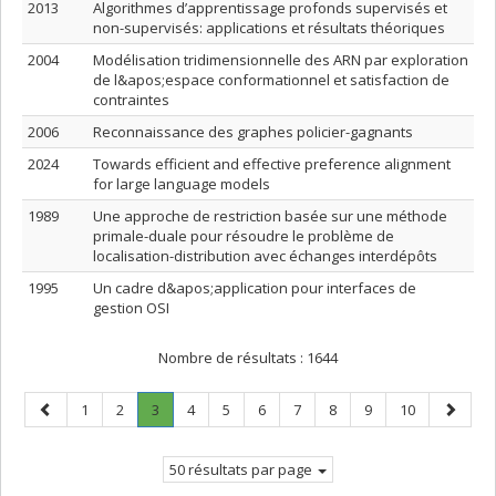
2013
Algorithmes d’apprentissage profonds supervisés et
non-supervisés: applications et résultats théoriques
2004
Modélisation tridimensionnelle des ARN par exploration
de l&apos;espace conformationnel et satisfaction de
contraintes
2006
Reconnaissance des graphes policier-gagnants
2024
Towards efficient and effective preference alignment
for large language models
1989
Une approche de restriction basée sur une méthode
primale-duale pour résoudre le problème de
localisation-distribution avec échanges interdépôts
1995
Un cadre d&apos;application pour interfaces de
gestion OSI
Nombre de résultats :
1644
Page
Page
Page
Page
.
Page
Page
Page
Page
Page
Page
Page
Page
1
2
3
4
5
6
7
8
9
10
précédente
Page
suivant
courante.
50 résultats par page