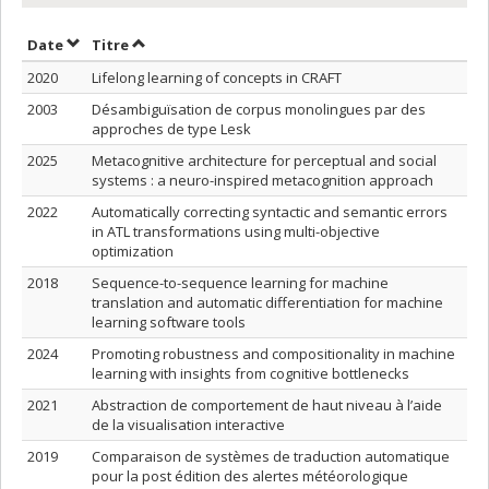
Trier par date en ordre décroissant
Trier par titre en ordre décroissant
Date
Titre
2020
Lifelong learning of concepts in CRAFT
2003
Désambiguïsation de corpus monolingues par des
approches de type Lesk
2025
Metacognitive architecture for perceptual and social
systems : a neuro-inspired metacognition approach
2022
Automatically correcting syntactic and semantic errors
in ATL transformations using multi-objective
optimization
2018
Sequence-to-sequence learning for machine
translation and automatic differentiation for machine
learning software tools
2024
Promoting robustness and compositionality in machine
learning with insights from cognitive bottlenecks
2021
Abstraction de comportement de haut niveau à l’aide
de la visualisation interactive
2019
Comparaison de systèmes de traduction automatique
pour la post édition des alertes météorologique