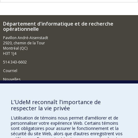
Département d'informatique et de recherche
opérationnelle
Pavillon André-Aisenstadt
2920, chemin de la Tour
Montréal (QC)
H3T 1J4
514 343-6602
Courriel
Nouvelles
Activités
Comment soutenir le Département?
L’UdeM reconnaît l’importance de
respecter la vie privée
BESOIN D'AIDE?
L’utilisation de témoins nous permet d’améliorer et de
Plan du site
personnaliser votre expérience Web. Certains témoins
Signaler une erreur
sont obligatoires pour assurer le fonctionnement et la
sécurité du site Web, alors que d’autres enregistrent vos
Accessibilité