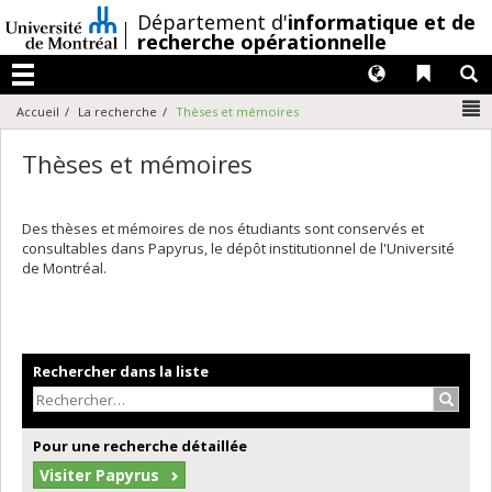
Passer
/
Département d'
informatique et de
au
recherche opérationnelle
contenu
Langues
Liens 
R
Menu
N
Accueil
La recherche
Thèses et mémoires
Thèses et mémoires
Des thèses et mémoires de nos étudiants sont conservés et
consultables dans Papyrus, le dépôt institutionnel de l'Université
de Montréal.
Rechercher dans la liste
Recher
Pour une recherche détaillée
Visiter Papyrus