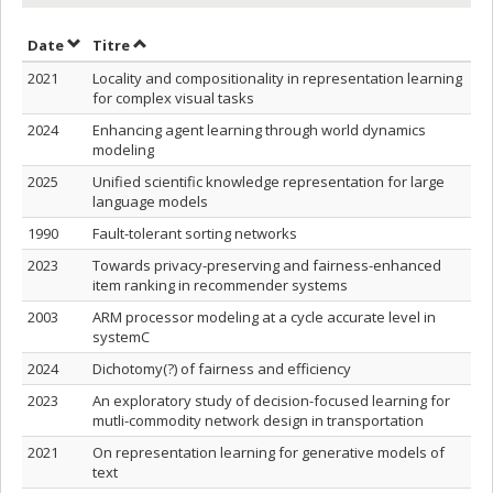
Trier par date en ordre décroissant
Trier par titre en ordre décroissant
Date
Titre
2021
Locality and compositionality in representation learning
for complex visual tasks
2024
Enhancing agent learning through world dynamics
modeling
2025
Unified scientific knowledge representation for large
language models
1990
Fault-tolerant sorting networks
2023
Towards privacy-preserving and fairness-enhanced
item ranking in recommender systems
2003
ARM processor modeling at a cycle accurate level in
systemC
2024
Dichotomy(?) of fairness and efficiency
2023
An exploratory study of decision-focused learning for
mutli-commodity network design in transportation
2021
On representation learning for generative models of
text