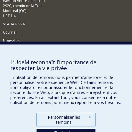
Pavillon André-Aisenstadt
2920, chemin de la Tour
Montréal (QC)
H3T 1J4
514 343-6602
Courriel
Nouvelles
Activités
Comment soutenir le Département?
L’UdeM reconnaît l’importance de
respecter la vie privée
BESOIN D'AIDE?
L’utilisation de témoins nous permet d’améliorer et de
Plan du site
personnaliser votre expérience Web. Certains témoins
Signaler une erreur
sont obligatoires pour assurer le fonctionnement et la
sécurité du site Web, alors que d’autres enregistrent vos
Accessibilité
préférences. En acceptant tout, vous consentez à notre
utilisation de témoins pour mieux répondre à vos besoins.
FACULTÉ DES ARTS ET DES SCIENCES
Nos départements et écoles
Personnaliser les
>
témoins
Nos centres d'études