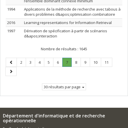
l’ensemble dominant connexe minimum
1994
Applications de la méthode de recherche avec tabous à
divers problèmes d&apos;optimisation combinatoire
2016
Learning representations for Information Retrieval
1997
Dérivation de spécification à partir de scénarios
d&apos;interaction
Nombre de résultats :
1645
Page
Page
Page
Page
Page
Page
Page
.
Page
Page
Page
Page
2
3
4
5
6
7
8
9
10
11
précédente
Page
Page
courante.
suivante
30 résultats par page
Département d'informatique et de recherche
opérationnelle