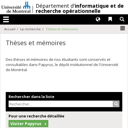
Passer
/
Département d'
informatique et de
au
recherche opérationnelle
contenu
Langues
Liens 
R
Menu
N
Accueil
La recherche
Thèses et mémoires
Thèses et mémoires
Des thèses et mémoires de nos étudiants sont conservés et
consultables dans Papyrus, le dépôt institutionnel de l'Université
de Montréal.
Rechercher dans la liste
Recher
Pour une recherche détaillée
Visiter Papyrus