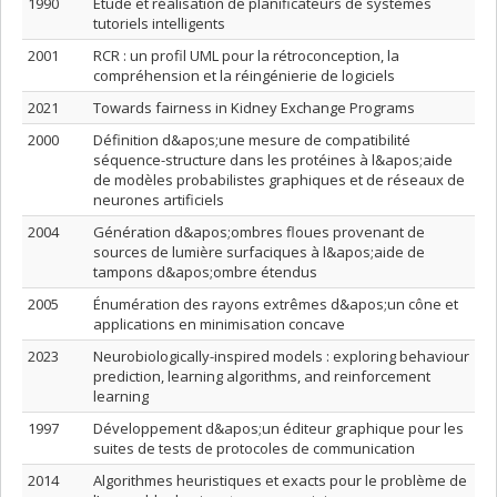
1990
Étude et réalisation de planificateurs de systèmes
tutoriels intelligents
2001
RCR : un profil UML pour la rétroconception, la
compréhension et la réingénierie de logiciels
2021
Towards fairness in Kidney Exchange Programs
2000
Définition d&apos;une mesure de compatibilité
séquence-structure dans les protéines à l&apos;aide
de modèles probabilistes graphiques et de réseaux de
neurones artificiels
2004
Génération d&apos;ombres floues provenant de
sources de lumière surfaciques à l&apos;aide de
tampons d&apos;ombre étendus
2005
Énumération des rayons extrêmes d&apos;un cône et
applications en minimisation concave
2023
Neurobiologically-inspired models : exploring behaviour
prediction, learning algorithms, and reinforcement
learning
1997
Développement d&apos;un éditeur graphique pour les
suites de tests de protocoles de communication
2014
Algorithmes heuristiques et exacts pour le problème de