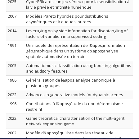
2025
CyberPRIcards : un jeu sérieux pour la sensibilisation à
la vie privée et l’intimité numérique
2007
Modèles Pareto hybrides pour distributions
asymétriques et à queues lourdes
2014
Leveraging noisy side information for disentangling of
factors of variation in a supervised setting
1991
Un modèle de représentation de l&apos;information
géographique dans un système d&apos;analyse
spatiale automatisée du terrain
2005
Automatic music classification using boosting algorithms
and auditory features
1986
Généralisation de l&apos;analyse canonique à
plusieurs groupes
2022
Advances in generative models for dynamic scenes
1996
Contributions à l&apos;étude du non-déterminisme
restreint
2022
Game theoretical characterization of the multi-agent
network expansion game
2002
Modèle d&apos;équilibre dans les réseaux de
transport en commun : le cas des capacités explicites