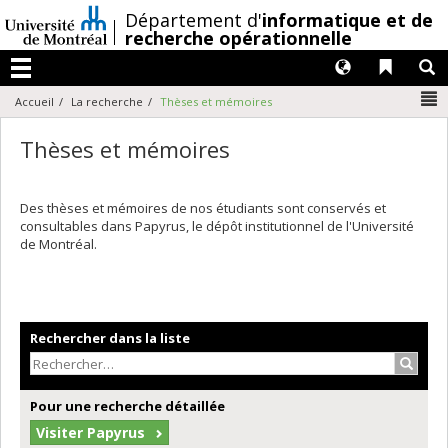
Passer
/
Département d'
informatique et de
au
recherche opérationnelle
contenu
Langues
Liens 
R
Menu
N
Accueil
La recherche
Thèses et mémoires
Thèses et mémoires
Des thèses et mémoires de nos étudiants sont conservés et
consultables dans Papyrus, le dépôt institutionnel de l'Université
de Montréal.
Rechercher dans la liste
Recher
Pour une recherche détaillée
Visiter Papyrus