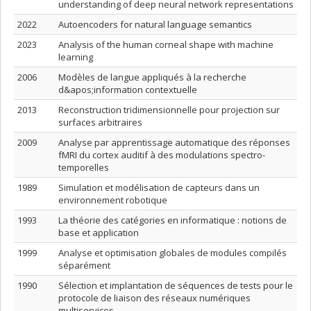
understanding of deep neural network representations
2022
Autoencoders for natural language semantics
2023
Analysis of the human corneal shape with machine
learning
2006
Modèles de langue appliqués à la recherche
d&apos;information contextuelle
2013
Reconstruction tridimensionnelle pour projection sur
surfaces arbitraires
2009
Analyse par apprentissage automatique des réponses
fMRI du cortex auditif à des modulations spectro-
temporelles
1989
Simulation et modélisation de capteurs dans un
environnement robotique
1993
La théorie des catégories en informatique : notions de
base et application
1999
Analyse et optimisation globales de modules compilés
séparément
1990
Sélection et implantation de séquences de tests pour le
protocole de liaison des réseaux numériques
multiservices