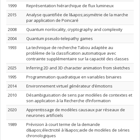
1999
Représentation hiérarchique de flux lumineux
2015
Analyse quantifiée de l&apos;asymétrie de la marche
par application de Poincaré
2008
Quantum nonlocality, cryptography and complexity
2004
Quantum pseudo-telepathy games
1993
La technique de recherche Tabou adaptée au
problème de la classification automatique avec
contrainte supplémentaire sur la capacité des classes
2025
Inferring 2D and 3D character animation from sketches
1995
Programmation quadratique en variables binaires
2014
Environnement virtuel générateur d’émotions
2010
Désambiguisation de sens par modèles de contextes et
son application à la Recherche d’Information
2020
Apprentissage de modèles causaux par réseaux de
neurones artificiels
1989
Prévision à court terme de la demande
d&apos;électricité à l&apos;aide de modèles de séries
chronologiques