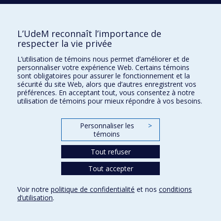
des services
2008
Analyse, à l&apos;aide d&apos;oculomètres, de
techniques de visualisation UML de patrons de
L’UdeM reconnaît l’importance de
conception pour la compréhension de programmes
respecter la vie privée
2014
Étude de cas sur l’ajout de vecteurs d’enregistrements
L’utilisation de témoins nous permet d’améliorer et de
typés dans Gambit Scheme
personnaliser votre expérience Web. Certains témoins
sont obligatoires pour assurer le fonctionnement et la
2023
ZeroAbuse, a serious game to prevent child
sécurité du site Web, alors que d’autres enregistrent vos
maltreatment
préférences. En acceptant tout, vous consentez à notre
utilisation de témoins pour mieux répondre à vos besoins.
1994
Nouvelles méthodes séquentielles et parallèles pour
l&apos;optimisation de réseaux à coûts linéaires et
convexes
Personnaliser les
>
1990
Des implantations parallèles de l&apos;algorithme
témoins
d&apos;approximation linéaire pour la résolution du
problème d&apos;affectation du trafic
Tout refuser
2001
Méthodes pour améliorer la qualité des implantations
Tout accepter
matérielles de systèmes informatiques
1998
Estimation des performances du système PULSE V1
Voir notre
politique de confidentialité
et nos
conditions
pour des applications de nature itérative
d’utilisation
.
2009
Modélisation des réactions émotionnelles dans un
système tutoriel intelligent