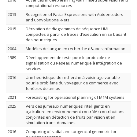
2018
Advances in deep learning with limited supervision and
computational resources
2013
Recognition of Facial Expressions with Autoencoders
and Convolutional-Nets
2015
Dérivation de diagrammes de séquence UML
compactes à partir de traces d’exécution en se basant
des heuristiques
2004
Modèles de langue en recherche d&apos;information
1989
Développement de tests pour le protocole de
signalisation du Réseau numérique à intégration de
services
2016
Une heuristique de recherche à voisinage variable
pour le problème du voyageur de commerce avec
fenêtres de temps
2021
Forecasting for operational planning of M1M systems
2025
Vers des jumeaux numériques intelligents en
agriculture en environnement contrôlé : contributions
conjointes en détection de fruits par vision et en
simulation trans-domaines.
2016
Comparing of radial and tangencial geometric for