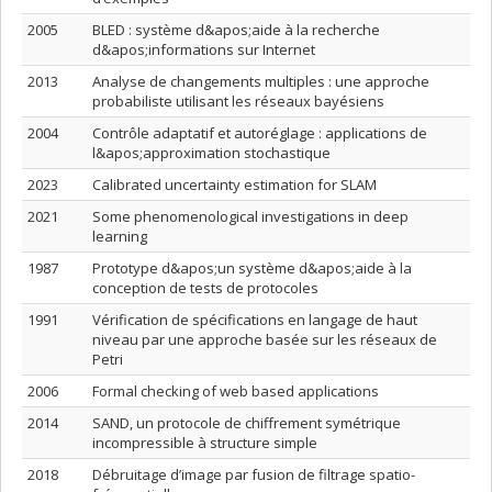
2005
BLED : système d&apos;aide à la recherche
d&apos;informations sur Internet
2013
Analyse de changements multiples : une approche
probabiliste utilisant les réseaux bayésiens
2004
Contrôle adaptatif et autoréglage : applications de
l&apos;approximation stochastique
2023
Calibrated uncertainty estimation for SLAM
2021
Some phenomenological investigations in deep
learning
1987
Prototype d&apos;un système d&apos;aide à la
conception de tests de protocoles
1991
Vérification de spécifications en langage de haut
niveau par une approche basée sur les réseaux de
Petri
2006
Formal checking of web based applications
2014
SAND, un protocole de chiffrement symétrique
incompressible à structure simple
2018
Débruitage d’image par fusion de filtrage spatio-