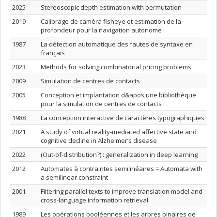
2025
Stereoscopic depth estimation with permutation
2019
Calibrage de caméra fisheye et estimation de la
profondeur pour la navigation autonome
1987
La détection automatique des fautes de syntaxe en
français
2023
Methods for solving combinatorial pricing problems
2009
Simulation de centres de contacts
2005
Conception et implantation d&apos;une bibliothèque
pour la simulation de centres de contacts
1988
La conception interactive de caractères typographiques
2021
A study of virtual reality-mediated affective state and
cognitive decline in Alzheimer’s disease
2022
(Out-of-distribution?) : generalization in deep learning
2012
Automates à contraintes semilinéaires = Automata with
a semilinear constraint
2001
Filtering parallel texts to improve translation model and
cross-language information retrieval
1989
Les opérations booléennes et les arbres binaires de