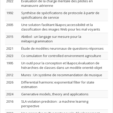
2022
Évaluation de la charge mentale des pilotes en
manœuvre aérienne
1992
Synthèse de spécifications de protocole à partir de
spécifications de service
2005
Une solution facilitant l&apos;accessibilité et la
classification des images Web pour les mal voyants
2015
Abitbol : un langage sur mesure pour la
métaprogrammation
2021
Étude de modèles neuronaux de questions-réponses
2023
Co-simulation for controlled environment agriculture
1995
Un outil pour la conception et l&apos;évaluation de
hiérarchies de classes dans un modèle orienté-objet
2012
Mures : Un système de recommandation de musique
2026
Differential harmonic exponential filter for state
estimation
2024
Generative models, theory and applications
2016
SLA violation prediction : a machine learning
perspective