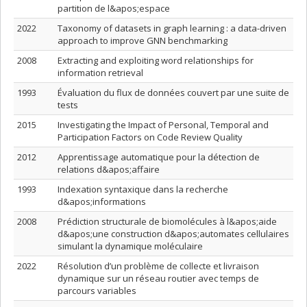
partition de l&apos;espace
2022
Taxonomy of datasets in graph learning : a data-driven
approach to improve GNN benchmarking
2008
Extracting and exploiting word relationships for
information retrieval
1993
Évaluation du flux de données couvert par une suite de
tests
2015
Investigating the Impact of Personal, Temporal and
Participation Factors on Code Review Quality
2012
Apprentissage automatique pour la détection de
relations d&apos;affaire
1993
Indexation syntaxique dans la recherche
d&apos;informations
2008
Prédiction structurale de biomolécules à l&apos;aide
d&apos;une construction d&apos;automates cellulaires
simulant la dynamique moléculaire
2022
Résolution d’un problème de collecte et livraison
dynamique sur un réseau routier avec temps de
parcours variables