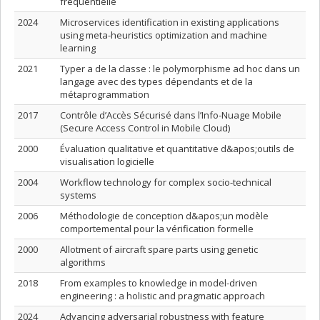
fréquentielle
2024
Microservices identification in existing applications
using meta-heuristics optimization and machine
learning
2021
Typer a de la classe : le polymorphisme ad hoc dans un
langage avec des types dépendants et de la
métaprogrammation
2017
Contrôle d’Accès Sécurisé dans l’Info-Nuage Mobile
(Secure Access Control in Mobile Cloud)
2000
Évaluation qualitative et quantitative d&apos;outils de
visualisation logicielle
2004
Workflow technology for complex socio-technical
systems
2006
Méthodologie de conception d&apos;un modèle
comportemental pour la vérification formelle
2000
Allotment of aircraft spare parts using genetic
algorithms
2018
From examples to knowledge in model-driven
engineering : a holistic and pragmatic approach
2024
Advancing adversarial robustness with feature