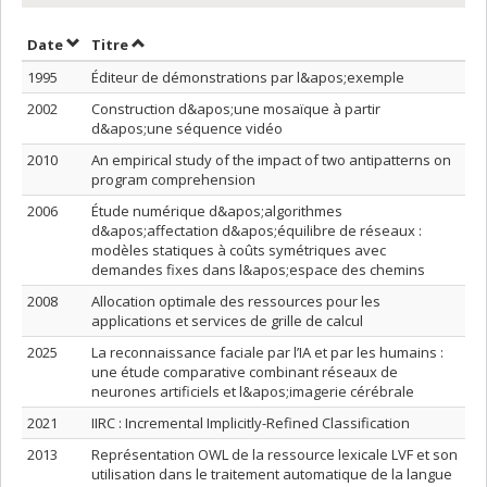
Trier par date en ordre croissant
Trier par titre en ordre croissant
Date
Titre
1995
Éditeur de démonstrations par l&apos;exemple
2002
Construction d&apos;une mosaïque à partir
d&apos;une séquence vidéo
2010
An empirical study of the impact of two antipatterns on
program comprehension
2006
Étude numérique d&apos;algorithmes
d&apos;affectation d&apos;équilibre de réseaux :
modèles statiques à coûts symétriques avec
demandes fixes dans l&apos;espace des chemins
2008
Allocation optimale des ressources pour les
applications et services de grille de calcul
2025
La reconnaissance faciale par l’IA et par les humains :
une étude comparative combinant réseaux de
neurones artificiels et l&apos;imagerie cérébrale
2021
IIRC : Incremental Implicitly-Refined Classification
2013
Représentation OWL de la ressource lexicale LVF et son
utilisation dans le traitement automatique de la langue