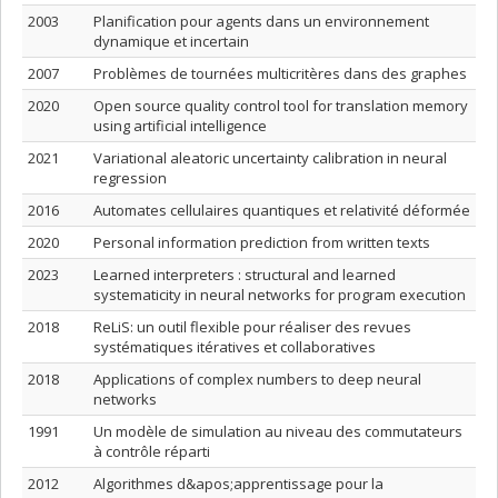
2003
Planification pour agents dans un environnement
dynamique et incertain
2007
Problèmes de tournées multicritères dans des graphes
2020
Open source quality control tool for translation memory
using artificial intelligence
2021
Variational aleatoric uncertainty calibration in neural
regression
2016
Automates cellulaires quantiques et relativité déformée
2020
Personal information prediction from written texts
2023
Learned interpreters : structural and learned
systematicity in neural networks for program execution
2018
ReLiS: un outil flexible pour réaliser des revues
systématiques itératives et collaboratives
2018
Applications of complex numbers to deep neural
networks
1991
Un modèle de simulation au niveau des commutateurs
à contrôle réparti
2012
Algorithmes d&apos;apprentissage pour la