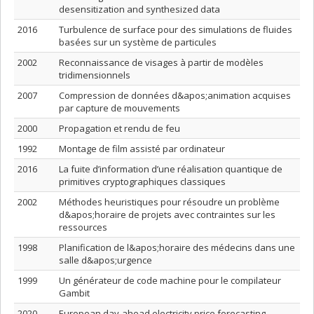
desensitization and synthesized data
2016
Turbulence de surface pour des simulations de fluides
basées sur un système de particules
2002
Reconnaissance de visages à partir de modèles
tridimensionnels
2007
Compression de données d&apos;animation acquises
par capture de mouvements
2000
Propagation et rendu de feu
1992
Montage de film assisté par ordinateur
2016
La fuite d’information d’une réalisation quantique de
primitives cryptographiques classiques
2002
Méthodes heuristiques pour résoudre un problème
d&apos;horaire de projets avec contraintes sur les
ressources
1998
Planification de l&apos;horaire des médecins dans une
salle d&apos;urgence
1999
Un générateur de code machine pour le compilateur
Gambit
2020
European day-ahead electricity price forecasting