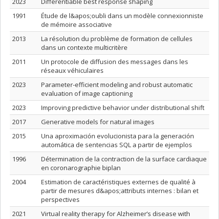
2023
Differentiable best response shaping
1991
Étude de l&apos;oubli dans un modèle connexionniste
de mémoire associative
2013
La résolution du problème de formation de cellules
dans un contexte multicritère
2011
Un protocole de diffusion des messages dans les
réseaux véhiculaires
2023
Parameter-efficient modeling and robust automatic
evaluation of image captioning
2023
Improving predictive behavior under distributional shift
2017
Generative models for natural images
2015
Una aproximación evolucionista para la generación
automática de sentencias SQL a partir de ejemplos
1996
Détermination de la contraction de la surface cardiaque
en coronarographie biplan
2004
Estimation de caractéristiques externes de qualité à
partir de mesures d&apos;attributs internes : bilan et
perspectives
2021
Virtual reality therapy for Alzheimer’s disease with