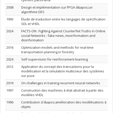
cylindric panorama
2008
Design et implémentation sur FPGA d&apos;un
algorithme DES
1993
Étude de traduction entre les langages de spécification
SDL et VHDL
2024
FACTS-ON : Fighting Against Counterfeit Truths in Online
social Networks : fake news, misinformation and
disinformation
2016
Optimization models and methods for real-time
transportation planning in forestry
2024
Self-supervision for reinforcement learning
2012
Application du concept des transactions pour la
modélisation et la simulation multicoeur des systèmes
sur puce
2019
On challenges in training recurrent neural networks
1997
Construction des machines à état abstrait à partir des
modèles VHDL
1996
Contribution à l&apos;amélioration des modélisations à
objets