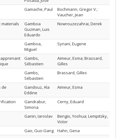
Posada, Jose
Gamache, Paul
Bochmann, Gregor V.;
Vaucher, Jean
x materials
Gamboa
Nowrouzezahrai, Derek
Guzman, Luis
Eduardo
Gamboa,
Syriani, Eugene
Miguel
;apprenant
Gambs,
Aïmeur, Esma; Brassard,
tique
Sébastien
Gilles
Gambs,
Brassard, Gilles
Sébastien
s de
Gandouz, Ala
Aïmeur, Esma
Eddine
ification
Gandrabur,
Cerny, Eduard
Simona
Ganin, Iaroslav
Bengio, Yoshua; Lempitsky,
Victor
Gao, Guo-Gang
Hahn, Gena