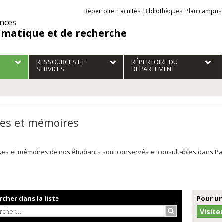
Liens
Répertoire
Facultés
Bibliothèques
Plan campus
externes
ences
rmatique et de recherche
RESSOURCES ET
RÉPERTOIRE DU
SERVICES
DÉPARTEMENT
es et mémoires
es et mémoires de nos étudiants sont conservés et consultables dans Papyr
cher dans la liste
Pour un
Rechercher…
Visite