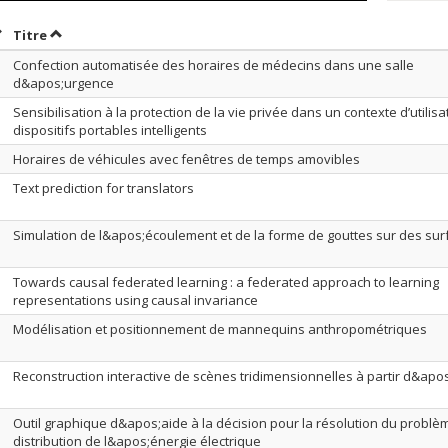
rier par date en ordre croissant
Trier par titre en ordre croissant
Titre
Confection automatisée des horaires de médecins dans une salle
d&apos;urgence
Sensibilisation à la protection de la vie privée dans un contexte d’utilisa
dispositifs portables intelligents
Horaires de véhicules avec fenêtres de temps amovibles
Text prediction for translators
Simulation de l&apos;écoulement et de la forme de gouttes sur des sur
Towards causal federated learning : a federated approach to learning
representations using causal invariance
Modélisation et positionnement de mannequins anthropométriques
Reconstruction interactive de scènes tridimensionnelles à partir d&ap
Outil graphique d&apos;aide à la décision pour la résolution du problè
distribution de l&apos;énergie électrique