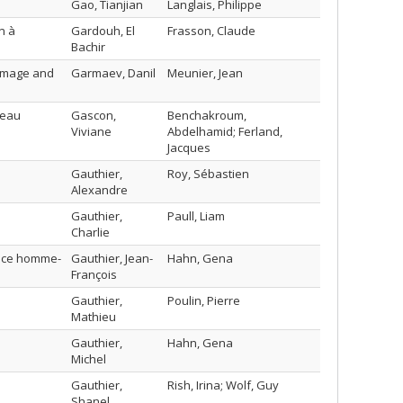
Gao, Tianjian
Langlais, Philippe
n à
Gardouh, El
Frasson, Claude
Bachir
 image and
Garmaev, Danil
Meunier, Jean
seau
Gascon,
Benchakroum,
Viviane
Abdelhamid; Ferland,
Jacques
Gauthier,
Roy, Sébastien
Alexandre
Gauthier,
Paull, Liam
Charlie
face homme-
Gauthier, Jean-
Hahn, Gena
François
Gauthier,
Poulin, Pierre
Mathieu
Gauthier,
Hahn, Gena
Michel
Gauthier,
Rish, Irina; Wolf, Guy
Shanel