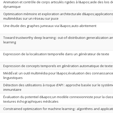
Animation et contrôle de corps articulés rigides à l&apos;aide des lois d
dynamique
Optimisation mémoire et exploration architecturale d&apos;application
multimédias sur un réseau sur puce
Une étude des graphes jumeaux via l&apos;auto-abritement
Toward trustworthy deep learning : out-of-distribution generalization a
learning
Expression de la localisation temporelle dans un générateur de texte
Expression de concepts temporels en génération automatique de texte
MédiÉval: un outil multimédia pour l&apos;évaluation des connaissanc
linguistiques
Détection des utilisations à risque d’API : approche basée sur le systèm
immunitaire
Évaluation du potentiel d&apos;un modèle connexionniste pour la classi
textures échographiques médicales
Constrained optimization for machine learning : algorithms and applicat