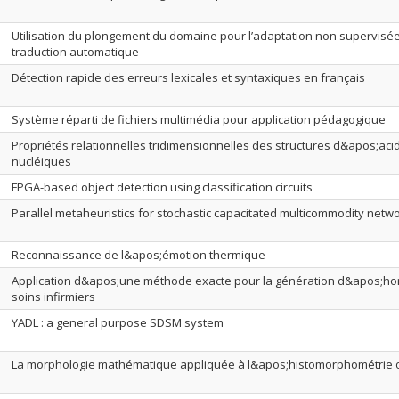
Utilisation du plongement du domaine pour l’adaptation non supervisé
traduction automatique
Détection rapide des erreurs lexicales et syntaxiques en français
Système réparti de fichiers multimédia pour application pédagogique
Propriétés relationnelles tridimensionnelles des structures d&apos;aci
nucléiques
FPGA-based object detection using classification circuits
Parallel metaheuristics for stochastic capacitated multicommodity netw
Reconnaissance de l&apos;émotion thermique
Application d&apos;une méthode exacte pour la génération d&apos;ho
soins infirmiers
YADL : a general purpose SDSM system
La morphologie mathématique appliquée à l&apos;histomorphométrie