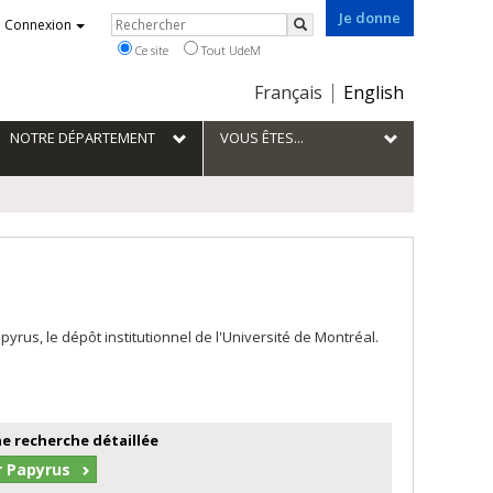
Je donne
Rechercher
Connexion
Rechercher
Ce site
Tout UdeM
Choix
Français
English
de
la
NOTRE DÉPARTEMENT
VOUS ÊTES...
langue
us, le dépôt institutionnel de l'Université de Montréal.
e recherche détaillée
r Papyrus