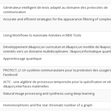
Générateur intelligent de tests adapté au domaine des protocoles de
communication
Accurate and efficient strategies for the appearance filtering of comple
Using Workflows to Automate Activities in MDE Tools
Développement d&apos;un curriculum et d&apos;un modèle de l&apos
orientés vers un domaine multidisciplinaire : l&apos;informatique quan
Apprentissage quantique
PROTECT_U: Un système communautaire pour la protection des usager
Facebook
ACTC - une algèbre de processus temporisée pour la spécification et vér
d&apos;interfaces matérielles
Natural image processing and synthesis using deep learning
Homomorphisms and the star chromatic number of a graph