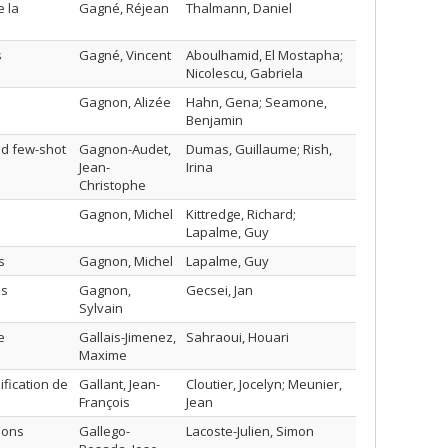
e la
Gagné, Réjean
Thalmann, Daniel
s
Gagné, Vincent
Aboulhamid, El Mostapha;
Nicolescu, Gabriela
Gagnon, Alizée
Hahn, Gena; Seamone,
Benjamin
nd few-shot
Gagnon-Audet,
Dumas, Guillaume; Rish,
Jean-
Irina
Christophe
Gagnon, Michel
Kittredge, Richard;
Lapalme, Guy
s
Gagnon, Michel
Lapalme, Guy
es
Gagnon,
Gecsei, Jan
Sylvain
e
Gallais-Jimenez,
Sahraoui, Houari
Maxime
fication de
Gallant, Jean-
Cloutier, Jocelyn; Meunier,
François
Jean
ions
Gallego-
Lacoste-Julien, Simon