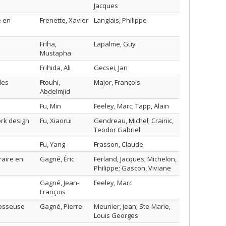
Jacques
e en
Frenette, Xavier
Langlais, Philippe
Friha,
Lapalme, Guy
Mustapha
Frihida, Ali
Gecsei, Jan
des
Ftouhi,
Major, François
Abdelmjid
Fu, Min
Feeley, Marc; Tapp, Alain
ork design
Fu, Xiaorui
Gendreau, Michel; Crainic,
Teodor Gabriel
Fu, Yang
Frasson, Claude
raire en
Gagné, Éric
Ferland, Jacques; Michelon,
Philippe; Gascon, Viviane
Gagné, Jean-
Feeley, Marc
François
 osseuse
Gagné, Pierre
Meunier, Jean; Ste-Marie,
Louis Georges