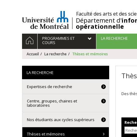
Passer
au
/
Faculté des arts et des sci
contenu
Département d'
info
opérationnelle
Navigation
ACCUEIL
PROGRAMMES ET
LA RECHERCHE
principale
COURS
Accueil
La recherche
Thèses et mémoires
LA RECHERCHE
Thès
Expertises de recherche
Des thès
Centre, groupes, chaires et
laboratoires
Nos étudiants aux cycles supérieurs
Recher
Thèses et mémoires