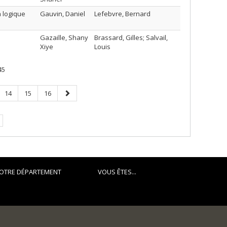
a logique
Gauvin, Daniel
Lefebvre, Bernard
Gazaille, Shany
Brassard, Gilles; Salvail,
Xiye
Louis
45
Page
Page
Page
Page
14
15
16
suivante
.
OTRE DÉPARTEMENT
VOUS ÊTES...