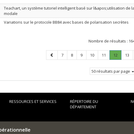
Teachart, un système tutoriel intelligent basé sur l&apos;utilisation de l
modale
Variations sur le protocole BB84 avec bases de polarisation secrètes
Nombre de résultats :
16
Page
Page
Page
Page
Page
Page
Page
.
Page
7
8
9
10
11
12
13
précédente
Page
courante
50 résultats par page
RESSOURCES ET SERVICES
RÉPERTOIRE DU
N
DÉPARTEMENT
pérationnelle