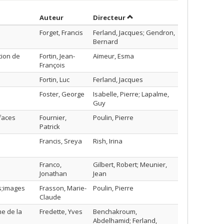
Trier par auteur en ordre croissant
par contributeur en ordre c
Auteur
Directeur
Forget, Francis
Ferland, Jacques; Gendron,
Bernard
tion de
Fortin, Jean-
Aïmeur, Esma
François
Fortin, Luc
Ferland, Jacques
Foster, George
Isabelle, Pierre; Lapalme,
Guy
faces
Fournier,
Poulin, Pierre
Patrick
Francis, Sreya
Rish, Irina
Franco,
Gilbert, Robert; Meunier,
Jonathan
Jean
os;images
Frasson, Marie-
Poulin, Pierre
Claude
me de la
Fredette, Yves
Benchakroum,
Abdelhamid; Ferland,