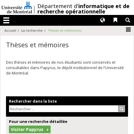
Passer
/
Département d'
informatique et de
au
recherche opérationnelle
contenu
Langues
Liens 
R
Menu
N
Accueil
La recherche
Thèses et mémoires
Thèses et mémoires
Des thèses et mémoires de nos étudiants sont conservés et
consultables dans Papyrus, le dépôt institutionnel de l'Université
de Montréal.
Rechercher dans la liste
Recher
Pour une recherche détaillée
Visiter Papyrus