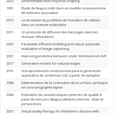
2023
Differentiable best response shaping
1991
Étude de l&apos;oubli dans un modèle connexionniste
de mémoire associative
2013
La résolution du problème de formation de cellules
dans un contexte multicritère
2011
Un protocole de diffusion des messages dans les
réseaux véhiculaires
2023
Parameter-efficient modeling and robust automatic
evaluation of image captioning
2023
Improving predictive behavior under distributional shift
2017
Generative models for natural images
2015
Una aproximación evolucionista para la generación
automática de sentencias SQL a partir de ejemplos
1996
Détermination de la contraction de la surface cardiaque
en coronarographie biplan
2004
Estimation de caractéristiques externes de qualité à
partir de mesures d&apos;attributs internes : bilan et
perspectives
2021
Virtual reality therapy for Alzheimer’s disease with