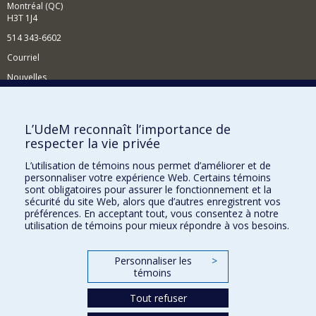
Montréal (QC)
H3T 1J4
514 343-6602
Courriel
Nouvelles
Activités
Comment soutenir le Département?
L’UdeM reconnaît l’importance de
respecter la vie privée
BESOIN D'AIDE?
L’utilisation de témoins nous permet d’améliorer et de
Plan du site
personnaliser votre expérience Web. Certains témoins
Signaler une erreur
sont obligatoires pour assurer le fonctionnement et la
sécurité du site Web, alors que d’autres enregistrent vos
Accessibilité
préférences. En acceptant tout, vous consentez à notre
utilisation de témoins pour mieux répondre à vos besoins.
FACULTÉ DES ARTS ET DES SCIENCES
Nos départements et écoles
Personnaliser les
>
témoins
Nos centres d'études
Tout refuser
Nos programmes et cours