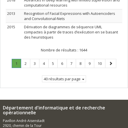
2018
Advances in deep learning with limited supervision and
computational resources
2013
Recognition of Facial Expressions with Autoencoders
and Convolutional-Nets
2015
Dérivation de diagrammes de séquence UML
compactes à partir de traces d’exécution en se basant
des heuristiques
Nombre de résultats :
1644
Page
.
Page
Page
Page
Page
Page
Page
Page
Page
Page
Page
1
2
3
4
5
6
7
8
9
10
Page
suivante
courante.
40 résultats par page
Département d'informatique et de recherche
opérationnelle
Pavillon André-Aisenstadt
2920, chemin de la Tour