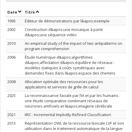
Trier par date en ordre croissant
Trier par titre en ordre croissant
Date
Titre
1995
Éditeur de démonstrations par l&apos;exemple
2002
Construction d&apos;une mosaïque à partir
d&apos;une séquence vidéo
2010
An empirical study of the impact of two antipatterns on
program comprehension
2006
Étude numérique d&apos;algorithmes
d&apos;affectation d&apos;équilibre de réseaux :
modèles statiques à coûts symétriques avec
demandes fixes dans l&apos;espace des chemins
2008
Allocation optimale des ressources pour les
applications et services de grille de calcul
2025
La reconnaissance faciale par l’IA et par les humains :
une étude comparative combinant réseaux de
neurones artificiels et l&apos;imagerie cérébrale
2021
IIRC : Incremental Implicitly-Refined Classification
2013
Représentation OWL de la ressource lexicale LVF et son
utilisation dans le traitement automatique de la langue