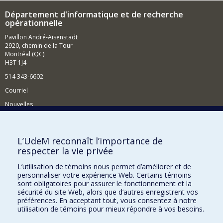
Département d'informatique et de recherche
opérationnelle
Pavillon André-Aisenstadt
2920, chemin de la Tour
Montréal (QC)
H3T 1J4
514 343-6602
Courriel
Nouvelles
Activités
Comment soutenir le Département?
L’UdeM reconnaît l’importance de
respecter la vie privée
BESOIN D'AIDE?
L’utilisation de témoins nous permet d’améliorer et de
Plan du site
personnaliser votre expérience Web. Certains témoins
Signaler une erreur
sont obligatoires pour assurer le fonctionnement et la
sécurité du site Web, alors que d’autres enregistrent vos
Accessibilité
préférences. En acceptant tout, vous consentez à notre
utilisation de témoins pour mieux répondre à vos besoins.
FACULTÉ DES ARTS ET DES SCIENCES