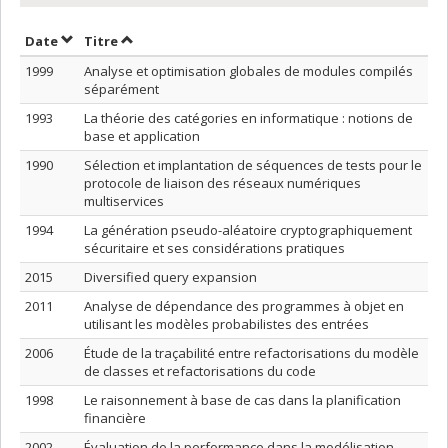
Trier par date en ordre croissant
Trier par titre en ordre croissant
Date
Titre
1999
Analyse et optimisation globales de modules compilés
séparément
1993
La théorie des catégories en informatique : notions de
base et application
1990
Sélection et implantation de séquences de tests pour le
protocole de liaison des réseaux numériques
multiservices
1994
La génération pseudo-aléatoire cryptographiquement
sécuritaire et ses considérations pratiques
2015
Diversified query expansion
2011
Analyse de dépendance des programmes à objet en
utilisant les modèles probabilistes des entrées
2006
Étude de la traçabilité entre refactorisations du modèle
de classes et refactorisations du code
1998
Le raisonnement à base de cas dans la planification
financière
2002
Évaluation de la performance dans la modélisation