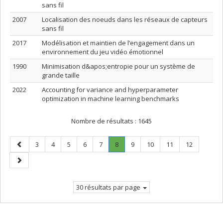
sans fil
2007
Localisation des noeuds dans les réseaux de capteurs
sans fil
2017
Modélisation et maintien de l’engagement dans un
environnement du jeu vidéo émotionnel
1990
Minimisation d&apos;entropie pour un système de
grande taille
2022
Accounting for variance and hyperparameter
optimization in machine learning benchmarks
Nombre de résultats :
1645
Page
Page
Page
Page
Page
Page
Page
.
Page
Page
Page
Page
3
4
5
6
7
8
9
10
11
12
précédente
Page
Page
courante.
suivante
30 résultats par page