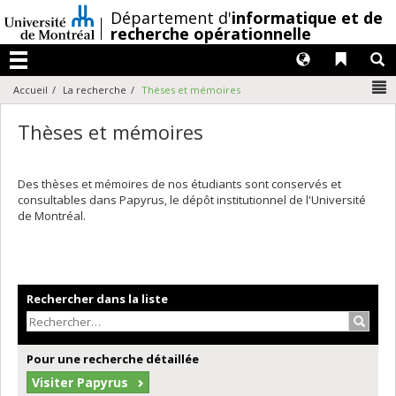
Passer
/
Département d'
informatique et de
au
recherche opérationnelle
contenu
Langues
Liens 
R
Menu
N
Accueil
La recherche
Thèses et mémoires
Thèses et mémoires
Des thèses et mémoires de nos étudiants sont conservés et
consultables dans Papyrus, le dépôt institutionnel de l'Université
de Montréal.
Rechercher dans la liste
Recher
Pour une recherche détaillée
Visiter Papyrus