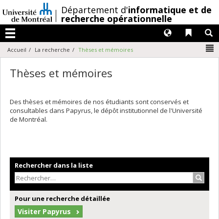
Passer
/
Département d'
informatique et de
au
recherche opérationnelle
contenu
Langues
Liens 
R
Menu
N
Accueil
La recherche
Thèses et mémoires
Thèses et mémoires
Des thèses et mémoires de nos étudiants sont conservés et
consultables dans Papyrus, le dépôt institutionnel de l'Université
de Montréal.
Rechercher dans la liste
Recher
Pour une recherche détaillée
Visiter Papyrus