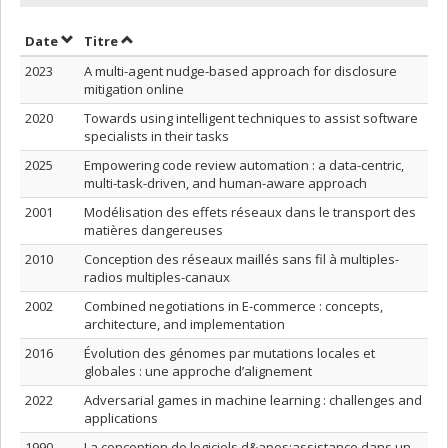
Trier par date en ordre croissant
Trier par titre en ordre croissant
Date
Titre
2023
A multi-agent nudge-based approach for disclosure
mitigation online
2020
Towards using intelligent techniques to assist software
specialists in their tasks
2025
Empowering code review automation : a data-centric,
multi-task-driven, and human-aware approach
2001
Modélisation des effets réseaux dans le transport des
matières dangereuses
2010
Conception des réseaux maillés sans fil à multiples-
radios multiples-canaux
2002
Combined negotiations in E-commerce : concepts,
architecture, and implementation
2016
Évolution des génomes par mutations locales et
globales : une approche d’alignement
2022
Adversarial games in machine learning : challenges and
applications
1990
La conception de logiciels d&apos;assistance dans un