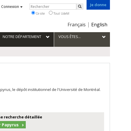
Je donne
Rechercher
Connexion
Rechercher
Ce site
Tout UdeM
Choix
Français
English
de
la
NOTRE DÉPARTEMENT
VOUS ÊTES...
langue
us, le dépôt institutionnel de l'Université de Montréal.
e recherche détaillée
r Papyrus