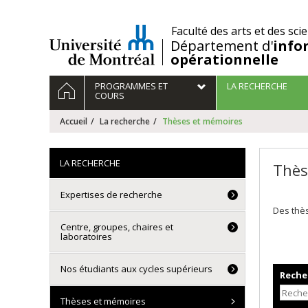
Passer
au
/
Faculté des arts et des sci
contenu
Département d'
info
opérationnelle
Navigation
ACCUEIL
PROGRAMMES ET
LA RECHERCHE
principale
COURS
Accueil
La recherche
Thèses et mémoires
LA RECHERCHE
Thès
Expertises de recherche
Des thès
Centre, groupes, chaires et
laboratoires
Nos étudiants aux cycles supérieurs
Recher
Thèses et mémoires