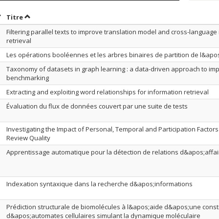
rier par date en ordre croissant
Trier par titre en ordre croissant
Titre
Filtering parallel texts to improve translation model and cross-language
retrieval
Les opérations booléennes et les arbres binaires de partition de l&ap
Taxonomy of datasets in graph learning : a data-driven approach to i
benchmarking
Extracting and exploiting word relationships for information retrieval
Évaluation du flux de données couvert par une suite de tests
Investigating the Impact of Personal, Temporal and Participation Factor
Review Quality
Apprentissage automatique pour la détection de relations d&apos;affai
Indexation syntaxique dans la recherche d&apos;informations
Prédiction structurale de biomolécules à l&apos;aide d&apos;une const
d&apos;automates cellulaires simulant la dynamique moléculaire