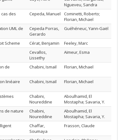
Ngueveu, Sandra
 cas des
Cepeda, Manuel
Cominetti, Roberto;
Florian, Michael
ation UML de
Cepeda Porras,
Guéhéneuc, Yann-Gaël
Gerardo
mbit Scheme
Cérat, Benjamin
Feeley, Marc
Cevallos,
Aïmeur, Esma
Lissethy
on de
Chabini, Ismaïl
Florian, Michael
on linéaire
Chabini, Ismaïl
Florian, Michael
ystèmes
Chabini,
Aboulhamid, El
Noureddine
Mostapha; Savaria, Y.
ns de nature
Chabini,
Aboulhamid, El
Noureddine
Mostapha; Savaria, Y.
ligent
Chaffar,
Frasson, Claude
Soumaya