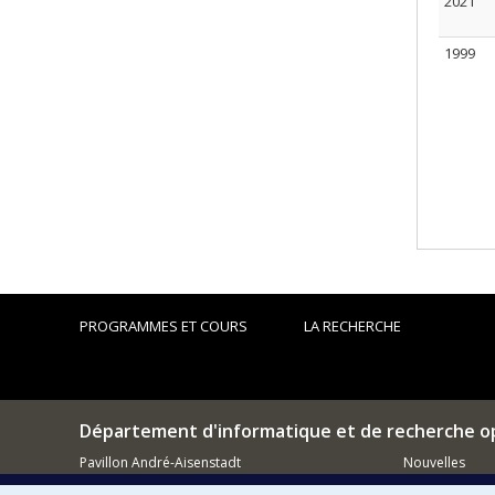
2021
1999
PROGRAMMES ET COURS
LA RECHERCHE
Département d'informatique et de recherche o
Pavillon André-Aisenstadt
Nouvelles
2920, chemin de la Tour
Activités