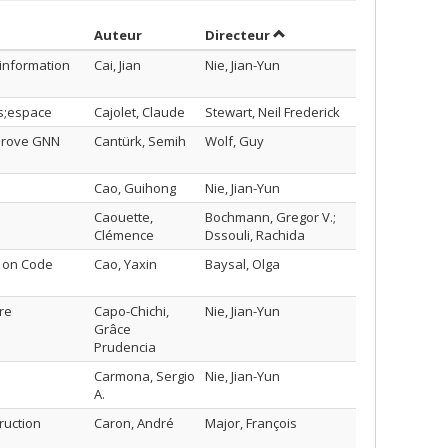
Trier par auteur en ordre croissant
par contributeur en ordre
Auteur
Directeur
 information
Cai, Jian
Nie, Jian-Yun
os;espace
Cajolet, Claude
Stewart, Neil Frederick
mprove GNN
Cantürk, Semih
Wolf, Guy
Cao, Guihong
Nie, Jian-Yun
Caouette,
Bochmann, Gregor V.;
Clémence
Dssouli, Rachida
s on Code
Cao, Yaxin
Baysal, Olga
re
Capo-Chichi,
Nie, Jian-Yun
Grâce
Prudencia
Carmona, Sergio
Nie, Jian-Yun
A.
ruction
Caron, André
Major, François