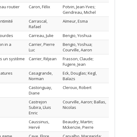
eau routier
Caron, Félix
Potvin, Jean-Yves;
Gendreau, Michel
intimité
Carrascal,
Aïmeur, Esma
Rafael
lourdes
Carreau, Julie
Bengio, Yoshua
on in a
Carrier, Pierre
Bengio, Yoshua;
Luc
Courville, Aaron
ns un système
Carrier, Réjean
Frasson, Claude;
Fugere, Jean
eatures
Casagrande,
Eck, Douglas; Kegl,
Norman
Balazs
Castonguay,
Cleroux, Robert
Diane
Castrejon
Courville, Aaron; Ballas,
Subira, Lluis
Nicolas
Enric
Caussinus,
Beaudry, Martin;
Hervé
Mckenzie, Pierre
on game
Caye, Flore
Carvalho, Margarida;