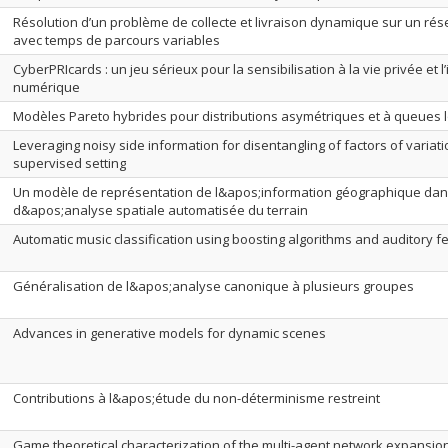
Résolution d’un problème de collecte et livraison dynamique sur un rés
avec temps de parcours variables
CyberPRIcards : un jeu sérieux pour la sensibilisation à la vie privée et l’
numérique
Modèles Pareto hybrides pour distributions asymétriques et à queues 
Leveraging noisy side information for disentangling of factors of variati
supervised setting
Un modèle de représentation de l&apos;information géographique da
d&apos;analyse spatiale automatisée du terrain
Automatic music classification using boosting algorithms and auditory f
Généralisation de l&apos;analyse canonique à plusieurs groupes
Advances in generative models for dynamic scenes
Contributions à l&apos;étude du non-déterminisme restreint
Game theoretical characterization of the multi-agent network expansi