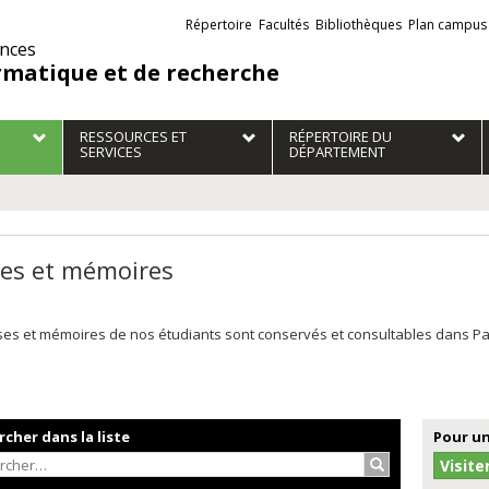
Liens
Répertoire
Facultés
Bibliothèques
Plan campus
externes
ences
rmatique et de recherche
RESSOURCES ET
RÉPERTOIRE DU
SERVICES
DÉPARTEMENT
es et mémoires
es et mémoires de nos étudiants sont conservés et consultables dans Papyr
cher dans la liste
Pour un
Rechercher…
Visite