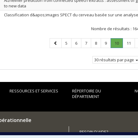
Alzheimer prediction from connected speech extracts : assessment of g
to new data
Classification d&apos;images SPECT du cerveau basée sur une analyse 
Nombre de résultats :
16
Page
Page
Page
Page
Page
Page
Page
.
Page
5
6
7
8
9
10
11
précédente
Page
courante.
30 résultats par page
RESSOURCES ET SERVICES
RÉPERTOIRE DU
N
DÉPARTEMENT
pérationnelle
BESOIN D'AIDE?