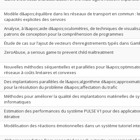
Modèle d&apos;équilibre dans les réseaux de transport en commun : le
capacités explicites des services
Analyse, à l&apos;aide d&apos;oculomètres, de techniques de visualis
patrons de conception pour la compréhension de programmes
Étude de cas sur l’ajout de vecteurs d’enregistrements typés dans Ga
ZeroAbuse, a serious game to prevent child maltreatment
Nouvelles méthodes séquentielles et parallèles pour l&apos;optimisati
réseaux à coûts linéaires et convexes
Des implantations parallèles de l&apos;algorithme d&apos;approximati
pour la résolution du problème d&apos;affectation du trafic
Méthodes pour améliorer la qualité des implantations matérielles de s
informatiques
Estimation des performances du système PULSE V1 pour des applicatio
itérative
Modélisation des réactions émotionnelles dans un système tutoriel intel