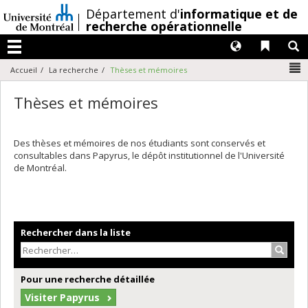
Passer
/
Département d'
informatique et de
au
recherche opérationnelle
contenu
Langues
Liens 
R
Menu
N
Accueil
La recherche
Thèses et mémoires
Thèses et mémoires
Des thèses et mémoires de nos étudiants sont conservés et
consultables dans Papyrus, le dépôt institutionnel de l'Université
de Montréal.
Rechercher dans la liste
Recher
Pour une recherche détaillée
Visiter Papyrus