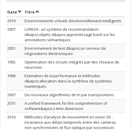
Trier par date en ordre croissant
Trier par titre en ordre croissant
Date
Titre
2019
Environnements virtuels émotionnellement intelligents
2007
LORESA : un système de recommandation
d&apos;objets d&apos;apprentissage basé sur les
annotations sémantiques
2001
Environnement de test d&apos;un serveur de
négociations électroniques
1992
Optimisation des circuits intégrés par des réseaux de
neurones
1996
Estimation de la performance et méthodes
d&apos;allocation dans la synthèse de systèmes
numériques
2007
De nouveaux algorithmes de tri par transpositions
2015
A unified framework for the comprehension of
software&apos;s time dimension
2016
Méthodes d’analyse de mouvement en vision 3D :
invariance aux délais temporels entre des caméras
non synchronisées et flux optique par isocontours