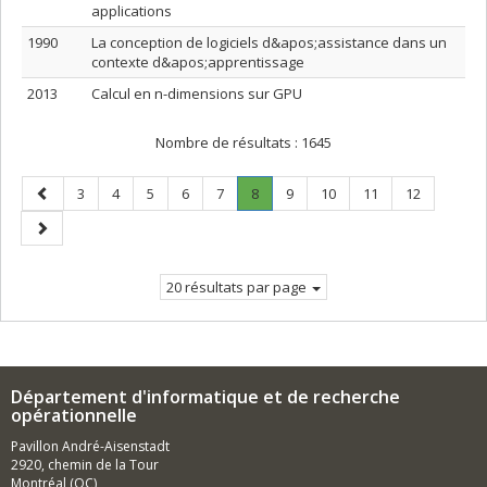
applications
1990
La conception de logiciels d&apos;assistance dans un
contexte d&apos;apprentissage
2013
Calcul en n-dimensions sur GPU
Nombre de résultats :
1645
Page
Page
Page
Page
Page
Page
Page
.
Page
Page
Page
Page
3
4
5
6
7
8
9
10
11
12
précédente
Page
Page
courante.
suivante
20 résultats par page
Département d'informatique et de recherche
opérationnelle
Pavillon André-Aisenstadt
2920, chemin de la Tour
Montréal (QC)