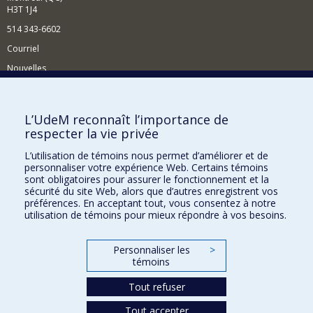
H3T 1J4
514 343-6602
Courriel
Nouvelles
Activités
Comment soutenir le Département?
L’UdeM reconnaît l’importance de
respecter la vie privée
BESOIN D'AIDE?
L’utilisation de témoins nous permet d’améliorer et de
Plan du site
personnaliser votre expérience Web. Certains témoins
Signaler une erreur
sont obligatoires pour assurer le fonctionnement et la
sécurité du site Web, alors que d’autres enregistrent vos
Accessibilité
préférences. En acceptant tout, vous consentez à notre
utilisation de témoins pour mieux répondre à vos besoins.
FACULTÉ DES ARTS ET DES SCIENCES
Nos départements et écoles
Personnaliser les
>
témoins
Nos centres d'études
Tout refuser
Nos programmes et cours
Tout accepter