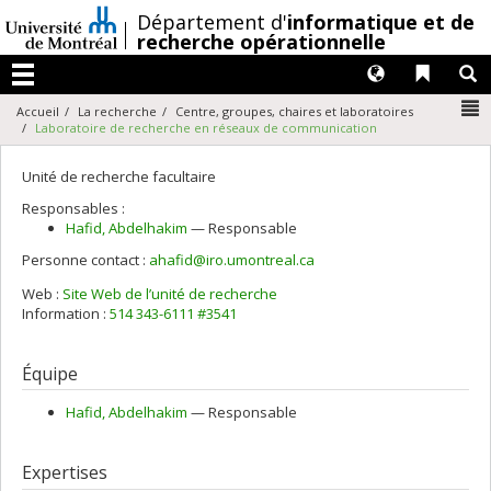
Passer
/
Département d'
informatique et de
au
recherche opérationnelle
contenu
Langues
Liens 
R
Menu
N
Accueil
La recherche
Centre, groupes, chaires et laboratoires
Laboratoire de recherche en réseaux de communication
Unité de recherche facultaire
Responsables :
Hafid
, Abdelhakim
— Responsable
Personne contact :
ahafid@iro.umontreal.ca
Web :
Site Web de l’unité de recherche
Information :
514 343-6111 #3541
Équipe
Hafid
, Abdelhakim
— Responsable
Expertises