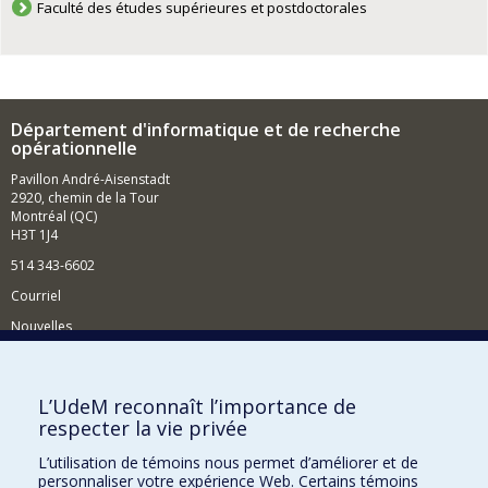
Faculté des études supérieures et postdoctorales
Département d'informatique et de recherche
opérationnelle
Pavillon André-Aisenstadt
2920, chemin de la Tour
Montréal (QC)
H3T 1J4
514 343-6602
Courriel
Nouvelles
Activités
Comment soutenir le Département?
L’UdeM reconnaît l’importance de
respecter la vie privée
BESOIN D'AIDE?
L’utilisation de témoins nous permet d’améliorer et de
Plan du site
personnaliser votre expérience Web. Certains témoins