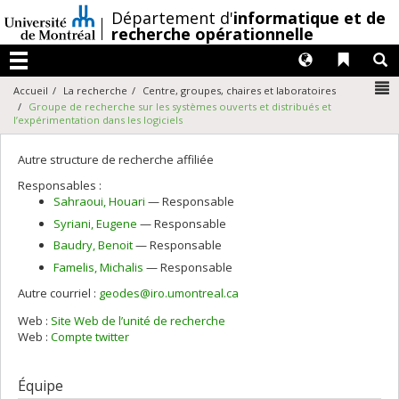
Passer
/
Département d'
informatique et de
au
recherche opérationnelle
contenu
Langues
Liens 
R
Menu
N
Accueil
La recherche
Centre, groupes, chaires et laboratoires
Groupe de recherche sur les systèmes ouverts et distribués et
l’expérimentation dans les logiciels
Autre structure de recherche affiliée
Responsables :
Sahraoui
, Houari
— Responsable
Syriani
, Eugene
— Responsable
Baudry
, Benoit
— Responsable
Famelis
, Michalis
— Responsable
Autre courriel :
geodes@iro.umontreal.ca
Web :
Site Web de l’unité de recherche
Web :
Compte twitter
Équipe