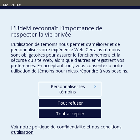
Nouvelles
Activités
Comment soutenir le Département?
L’UdeM reconnaît l’importance de
respecter la vie privée
BESOIN D'AIDE?
L’utilisation de témoins nous permet d’améliorer et de
Plan du site
personnaliser votre expérience Web. Certains témoins
Signaler une erreur
sont obligatoires pour assurer le fonctionnement et la
sécurité du site Web, alors que d’autres enregistrent vos
Accessibilité
préférences. En acceptant tout, vous consentez à notre
utilisation de témoins pour mieux répondre à vos besoins.
FACULTÉ DES ARTS ET DES SCIENCES
Nos départements et écoles
Personnaliser les
>
témoins
Nos centres d'études
Tout refuser
Nos programmes et cours
Tout accepter
Confidentialité
Voir notre
politique de confidentialité
et nos
conditions
Conditions d’utilisation
d’utilisation
.
Paramètres des témoins