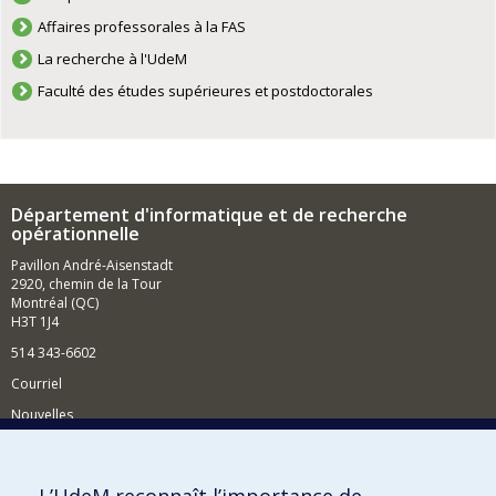
Affaires professorales à la FAS
La recherche à l'UdeM
Faculté des études supérieures et postdoctorales
Département d'informatique et de recherche
opérationnelle
Pavillon André-Aisenstadt
2920, chemin de la Tour
Montréal (QC)
H3T 1J4
514 343-6602
Courriel
Nouvelles
Activités
Comment soutenir le Département?