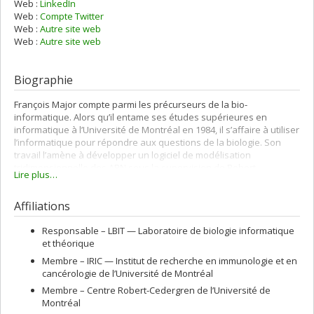
Web :
LinkedIn
Web :
Compte Twitter
Web :
Autre site web
Web :
Autre site web
Biographie
François Major compte parmi les précurseurs de la bio-
informatique. Alors qu’il entame ses études supérieures en
informatique à l’Université de Montréal en 1984, il s’affaire à utiliser
l’informatique pour répondre aux questions de la biologie. Son
travail l’amène à développer un logiciel de modélisation
tridimensionnelle des ARN sous la supervision de Robert
Lire plus…
Cedergren et de Guy Lapalme.
Après l’obtention de son diplôme de doctorat en 1990, le chercheur
Affiliations
effectue un stage postdoctoral au NCBI sous la direction de David
Lipman. L’Université de Montréal l’embauche en 1994 à titre de
Responsable –
LBIT — Laboratoire de biologie informatique
chercheur. En 2005, Francois Major est recruté par l’IRIC à titre de
et théorique
chercheur principal.
Membre –
IRIC — Institut de recherche en immunologie et en
cancérologie de l’Université de Montréal
Membre –
Centre Robert-Cedergren de l’Université de
Montréal