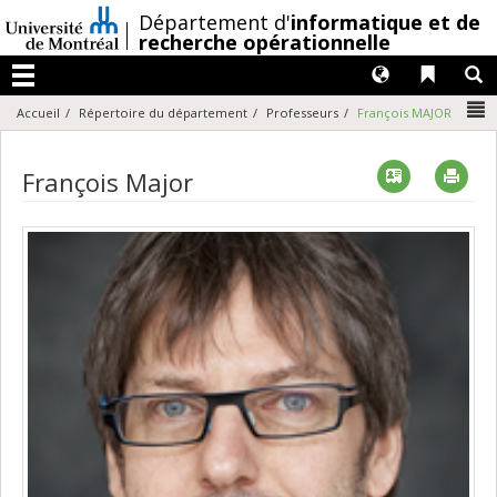
Passer
/
Département d'
informatique et de
au
recherche opérationnelle
contenu
Langues
Liens 
R
Menu
N
Accueil
Répertoire du département
Professeurs
François MAJOR
Vcard
Imp
François Major