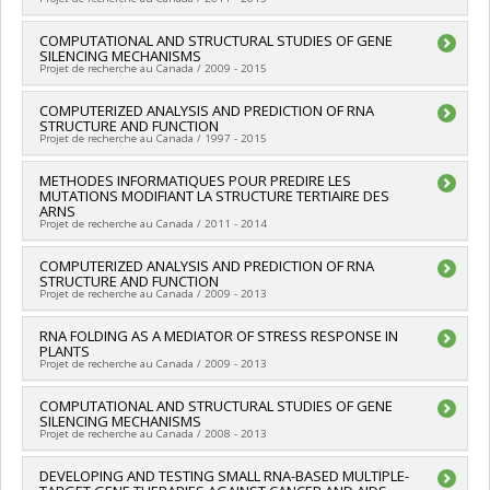
(NIH)
Programmes de subvention :
Chercheur principal :
COMPUTATIONAL AND STRUCTURAL STUDIES OF GENE
Jérôme Waldispuhl
SILENCING MECHANISMS
Co-chercheurs :
François Major
Projet de recherche au Canada / 2009 - 2015
Sources de financement :
FRQNT/Fonds de recherche du
Québec - Nature et technologies (FQRNT)
Chercheur principal :
COMPUTERIZED ANALYSIS AND PREDICTION OF RNA
François Major
Programmes de subvention :
PV113724-(PR) Projets de
STRUCTURE AND FUNCTION
Sources de financement :
IRSC/Instituts de recherche en
recherche en équipe (et possibilité d'équipement la première
Projet de recherche au Canada / 1997 - 2015
santé du Canada
année)
Programmes de subvention :
PVXX5647-(MOP) Subvention de
Chercheur principal :
METHODES INFORMATIQUES POUR PREDIRE LES
François Major
fonctionnement incluant les subventions de fonctionnement
MUTATIONS MODIFIANT LA STRUCTURE TERTIAIRE DES
Sources de financement :
CRSNG/Conseil de recherches en
programmatiques (général)
ARNS
sciences naturelles et génie du Canada (CRSNG)
Projet de recherche au Canada / 2011 - 2014
Programmes de subvention :
PVX20965-(RGP) Programme de
subvention à la découverte individuelle ou de groupe
Chercheur principal :
COMPUTERIZED ANALYSIS AND PREDICTION OF RNA
Jérôme Waldispuhl
STRUCTURE AND FUNCTION
Co-chercheurs :
François Major
Projet de recherche au Canada / 2009 - 2013
Sources de financement :
FRQNT/Fonds de recherche du
Québec - Nature et technologies (FQRNT)
Chercheur principal :
RNA FOLDING AS A MEDIATOR OF STRESS RESPONSE IN
François Major
Programmes de subvention :
PV113724-(PR) Projets de
PLANTS
recherche en équipe (et possibilité d'équipement la première
Projet de recherche au Canada / 2009 - 2013
année)
Chercheur principal :
COMPUTATIONAL AND STRUCTURAL STUDIES OF GENE
François Major
SILENCING MECHANISMS
Sources de financement :
International Human Frontier
Projet de recherche au Canada / 2008 - 2013
Science Program Organisation
Programmes de subvention :
Chercheur principal :
DEVELOPING AND TESTING SMALL RNA-BASED MULTIPLE-
François Major