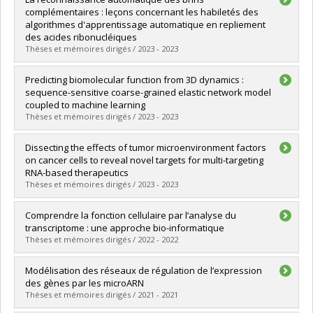
Cycle :
Maîtrise
complémentaires : leçons concernant les habiletés des
Diplôme obtenu :
M. Sc.
algorithmes d'apprentissage automatique en repliement
Lien vers le document dans Papyrus
des acides ribonucléiques
Thèses et mémoires dirigés / 2023 - 2023
Diplômé(e) :
Chasles, Simon
Predicting biomolecular function from 3D dynamics :
Cycle :
Maîtrise
sequence-sensitive coarse-grained elastic network model
Diplôme obtenu :
M. Sc.
coupled to machine learning
Lien vers le document dans Papyrus
Thèses et mémoires dirigés / 2023 - 2023
Diplômé(e) :
Mailhot, Olivier
Dissecting the effects of tumor microenvironment factors
Cycle :
Doctorat
on cancer cells to reveal novel targets for multi-targeting
Diplôme obtenu :
Ph. D.
RNA-based therapeutics
Lien vers le document dans Papyrus
Thèses et mémoires dirigés / 2023 - 2023
Diplômé(e) :
Quenneville, Jordan
Comprendre la fonction cellulaire par l’analyse du
Cycle :
Doctorat
transcriptome : une approche bio-informatique
Diplôme obtenu :
Ph. D.
Thèses et mémoires dirigés / 2022 - 2022
Lien vers le document dans Papyrus
Diplômé(e) :
Mola, Saraï
Modélisation des réseaux de régulation de l’expression
Cycle :
Doctorat
des gènes par les microARN
Diplôme obtenu :
Ph. D.
Thèses et mémoires dirigés / 2021 - 2021
Lien vers le document dans Papyrus