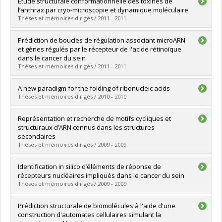
Diplômé(e) :
Abella, Maria de los A.
Étude structurale conformationnelle des toxines de
Cycle :
Maîtrise
l’anthrax par cryo-microscopie et dynamique moléculaire
Diplôme obtenu :
M. Sc.
Thèses et mémoires dirigés / 2011 - 2011
Lien vers le document dans Papyrus
Diplômé(e) :
Fabre, Lucien
Prédiction de boucles de régulation associant microARN
Cycle :
Maîtrise
et gènes régulés par le récepteur de l'acide rétinoïque
Diplôme obtenu :
M. Sc.
dans le cancer du sein
Lien vers le document dans Papyrus
Thèses et mémoires dirigés / 2011 - 2011
Diplômé(e) :
Boufaden, Asma
A new paradigm for the folding of ribonucleic acids
Cycle :
Maîtrise
Thèses et mémoires dirigés / 2010 - 2010
Diplôme obtenu :
M. Sc.
Lien vers le document dans Papyrus
Diplômé(e) :
Parisien, Marc
Représentation et recherche de motifs cycliques et
Cycle :
Doctorat
structuraux d’ARN connus dans les structures
Diplôme obtenu :
Ph. D.
secondaires
Lien vers le document dans Papyrus
Thèses et mémoires dirigés / 2009 - 2009
Diplômé(e) :
Louis-Jeune, Caroline
Identification in silico d’éléments de réponse de
Cycle :
Maîtrise
récepteurs nucléaires impliqués dans le cancer du sein
Diplôme obtenu :
M. Sc.
Thèses et mémoires dirigés / 2009 - 2009
Lien vers le document dans Papyrus
Diplômé(e) :
Laperrière, David
Prédiction structurale de biomolécules à l'aide d'une
Cycle :
Maîtrise
construction d'automates cellulaires simulant la