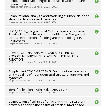
Computational Modeling of Ribonucleic Acid Structure,
Dynamics, and Function
Projet de recherche au Canada / 2026 - 2032
Chercheur principal :
Computational analysis and modeling of ribonucleic acid
François Major
structure, function, and dynamics
Sources de financement :
CRSNG/Conseil de recherches en
Projet de recherche au Canada / 2020 - 2027
sciences naturelles et génie du Canada (CRSNG)
Programmes de subvention :
PVX20965-(RGP) Programme de
Chercheur principal :
CECR_IRICoR_Integration of Multiple Algorithms into a
François Major
subvention à la découverte individuelle ou de groupe
Service Platform for Accurate and Precise Design and
Sources de financement :
CRSNG/Conseil de recherches en
Structure Prediction of Coding and Non-Coding RNA
sciences naturelles et génie du Canada (CRSNG)
Sequences
Programmes de subvention :
PVX20965-(RGP) Programme de
Projet de recherche au Canada / 2023 - 2025
subvention à la découverte individuelle ou de groupe
Co-chercheurs :
COMPUTATIONAL ANALYSIS AND MODELING OF
François Major
NONCODING RIBONUCLEIC ACID STRUCTURE AND
Sources de financement :
Secrétariat Inter-Conseil et
FUNCTION
Réseaux des centres d'excellence (RCE)
Projet de recherche au Canada / 2014 - 2022
Programmes de subvention :
Chercheur principal :
Supplément COVID-19 CRSNG_Computational analysis
François Major
and modeling of ribonucleic acid structure, function, and
Sources de financement :
CRSNG/Conseil de recherches en
dynamics
sciences naturelles et génie du Canada (CRSNG)
Projet de recherche au Canada / 2020 - 2021
Programmes de subvention :
PVX20965-(RGP) Programme de
subvention à la découverte individuelle ou de groupe
Chercheur principal :
Identifier le talon d’Achille du SARS-CoV-2
François Major
Projet de recherche au Canada / 2020 - 2021
Sources de financement :
CRSNG/Conseil de recherches en
sciences naturelles et génie du Canada (CRSNG)
Chercheur principal :
Computation of cell-specific microRNA: Mrna rgulatory
François Major
Programmes de subvention :
PVXXXXXX-Supplément à l’appui
networks enables the design of efficient RNAi-based
Sources de financement :
SPIIE/Secrétariat des programmes