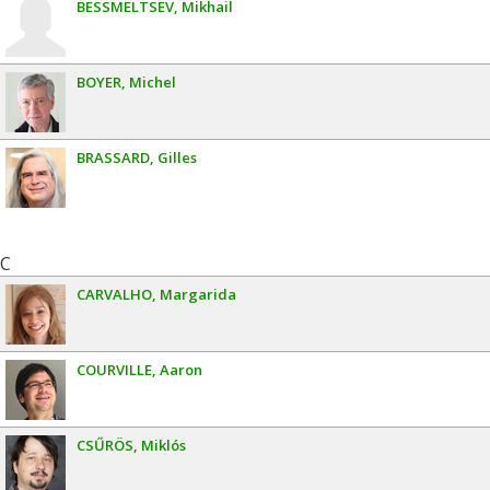
BESSMELTSEV
Mikhail
BOYER
Michel
BRASSARD
Gilles
C
CARVALHO
Margarida
COURVILLE
Aaron
CSŰRÖS
Miklós