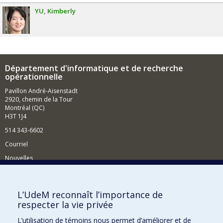
YU
Kimberly
Département d'informatique et de recherche
opérationnelle
Pavillon André-Aisenstadt
2920, chemin de la Tour
Montréal (QC)
H3T 1J4
514 343-6602
Courriel
Nouvelles
Activités
Comment soutenir le Département?
L’UdeM reconnaît l’importance de
respecter la vie privée
BESOIN D'AIDE?
L’utilisation de témoins nous permet d’améliorer et de
Plan du site