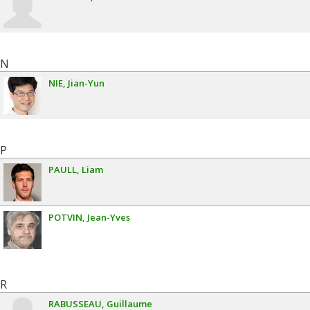
N
NIE
Jian-Yun
P
PAULL
Liam
POTVIN
Jean-Yves
R
RABUSSEAU
Guillaume