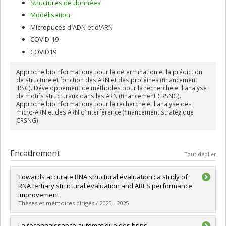
Structures de données
Modélisation
Micropuces d'ADN et d'ARN
COVID-19
COVID19
Approche bioinformatique pour la détermination et la prédiction
de structure et fonction des ARN et des protéines (financement
IRSC). Développement de méthodes pour la recherche et l'analyse
de motifs structuraux dans les ARN (financement CRSNG).
Approche bioinformatique pour la recherche et l'analyse des
micro-ARN et des ARN d'interférence (financement stratégique
CRSNG).
Encadrement
Tout déplier
Towards accurate RNA structural evaluation : a study of
RNA tertiary structural evaluation and ARES performance
improvement
Thèses et mémoires dirigés / 2025 - 2025
Diplômé(e) :
Pouya Mehr, Faezeh
La reconnaissance automatique des brins