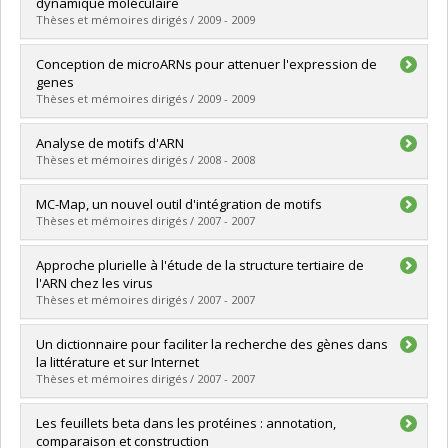
Diplôme obtenu :
M. Sc.
dynamique moléculaire
Lien vers le document dans Papyrus
Thèses et mémoires dirigés / 2009 - 2009
Diplômé(e) :
Caron, André
Conception de microARNs pour attenuer l'expression de
Cycle :
Doctorat
genes
Diplôme obtenu :
Ph. D.
Thèses et mémoires dirigés / 2009 - 2009
Lien vers le document dans Papyrus
Diplômé(e) :
Caron, Maxime
Analyse de motifs d'ARN
Cycle :
Maîtrise
Thèses et mémoires dirigés / 2008 - 2008
Diplôme obtenu :
M. Sc.
Lien vers le document dans Papyrus
Diplômé(e) :
Lavoie, Louis-Philippe
MC-Map, un nouvel outil d'intégration de motifs
Cycle :
Maîtrise
Thèses et mémoires dirigés / 2007 - 2007
Diplôme obtenu :
M. Sc.
Lien vers le document dans Papyrus
Diplômé(e) :
St-Onge, Nicolas
Approche plurielle à l'étude de la structure tertiaire de
Cycle :
Maîtrise
l'ARN chez les virus
Diplôme obtenu :
M. Sc.
Thèses et mémoires dirigés / 2007 - 2007
Lien vers le document dans Papyrus
Diplômé(e) :
Permal, Emmanuelle
Un dictionnaire pour faciliter la recherche des gènes dans
Cycle :
Doctorat
la littérature et sur Internet
Diplôme obtenu :
Ph. D.
Thèses et mémoires dirigés / 2007 - 2007
Lien vers le document dans Papyrus
Diplômé(e) :
Halawani, Amine
Les feuillets beta dans les protéines : annotation,
Cycle :
Maîtrise
comparaison et construction