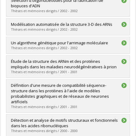
Sélection d'oligonucléotides pour la fabrication de
Cycle :
Maîtrise
biopuces d'ADN
Diplôme obtenu :
M. Sc.
Thèses et mémoires dirigés / 2002 - 2002
Lien vers le document dans Papyrus
Diplômé(e) :
Dallaire, Paul
Modélisation automatisée de la structure 3-D des ARNs
Cycle :
Maîtrise
Thèses et mémoires dirigés / 2002 - 2002
Diplôme obtenu :
M. Sc.
Lien vers le document dans Papyrus
Diplômé(e) :
Lemieux, Sébastien
Un algorithme génétique pour l'arrimage moléculaire
Cycle :
Doctorat
Thèses et mémoires dirigés / 2002 - 2002
Diplôme obtenu :
Ph. D.
Lien vers le document dans Papyrus
Diplômé(e) :
Levac, François
Étude de la structure des ARNm et des protéines
Cycle :
Maîtrise
impliqués dans les maladies neurodégénératives à prion
Diplôme obtenu :
M. Sc.
Thèses et mémoires dirigés / 2001 - 2001
Lien vers le document dans Papyrus
Diplômé(e) :
Barrette, Isabelle H.
Définition d'une mesure de compatibilité séquence-
Cycle :
Maîtrise
structure dans les protéines à l'aide de modèles
Diplôme obtenu :
M. Sc.
probabilistes graphiques et de réseaux de neurones
Lien vers le document dans Papyrus
artificiels
Thèses et mémoires dirigés / 2001 - 2001
Diplômé(e) :
St-Arnaud, Daniel
Détection et analyse de motifs structuraux et fonctionnels
Cycle :
Maîtrise
dans les acides ribonucléiques
Diplôme obtenu :
M. Sc.
Thèses et mémoires dirigés / 2000 - 2000