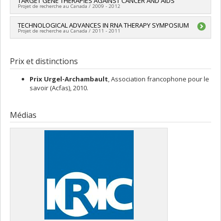
TARGET GENE THERAPIES AGAINST CANCER AND AIDS
Projet de recherche au Canada / 2009 - 2012
Chercheur principal :
TECHNOLOGICAL ADVANCES IN RNA THERAPY SYMPOSIUM
François Major
Projet de recherche au Canada / 2011 - 2011
Chercheur principal :
François Major
Prix et distinctions
Prix Urgel-Archambault
, Association francophone pour le
savoir (Acfas), 2010.
Médias