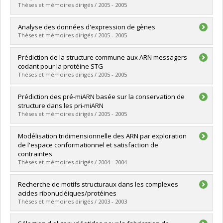
Diplôme obtenu :
M. Sc.
Thèses et mémoires dirigés / 2005 - 2005
Lien vers le document dans Papyrus
Diplômé(e) :
Parisien, Marc
Analyse des données d'expression de gènes
Cycle :
Maîtrise
Thèses et mémoires dirigés / 2005 - 2005
Diplôme obtenu :
M. Sc.
Lien vers le document dans Papyrus
Diplômé(e) :
Paquet, Éric
Prédiction de la structure commune aux ARN messagers
Cycle :
Maîtrise
codant pour la protéine STG
Diplôme obtenu :
M. Sc.
Thèses et mémoires dirigés / 2005 - 2005
Lien vers le document dans Papyrus
Diplômé(e) :
Terbaoui, Ratiba
Prédiction des pré-miARN basée sur la conservation de
Cycle :
Maîtrise
structure dans les pri-miARN
Diplôme obtenu :
M. Sc.
Thèses et mémoires dirigés / 2005 - 2005
Lien vers le document dans Papyrus
Diplômé(e) :
Tibiche, Chabane
Modélisation tridimensionnelle des ARN par exploration
Cycle :
Maîtrise
de l'espace conformationnel et satisfaction de
Diplôme obtenu :
M. Sc.
contraintes
Lien vers le document dans Papyrus
Thèses et mémoires dirigés / 2004 - 2004
Diplômé(e) :
Thibault, Philippe
Recherche de motifs structuraux dans les complexes
Cycle :
Maîtrise
acides ribonucléiques/protéines
Diplôme obtenu :
M. Sc.
Thèses et mémoires dirigés / 2003 - 2003
Lien vers le document dans Papyrus
Diplômé(e) :
Drapeau, Mathieu