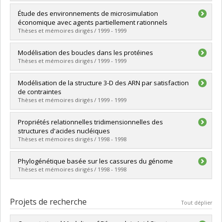
Lien vers le document dans Papyrus
Diplômé(e) :
Gendron, Patrick
Étude des environnements de microsimulation
Cycle :
Maîtrise
économique avec agents partiellement rationnels
Diplôme obtenu :
M. Sc.
Thèses et mémoires dirigés / 1999 - 1999
Lien vers le document dans Papyrus
Diplômé(e) :
Trussart, Vincent
Modélisation des boucles dans les protéines
Cycle :
Maîtrise
Thèses et mémoires dirigés / 1999 - 1999
Diplôme obtenu :
M. Sc.
Lien vers le document dans Papyrus
Diplômé(e) :
Lefebvre, Sébastien
Modélisation de la structure 3-D des ARN par satisfaction
Cycle :
Maîtrise
de contraintes
Diplôme obtenu :
M. Sc.
Thèses et mémoires dirigés / 1999 - 1999
Lien vers le document dans Papyrus
Diplômé(e) :
Lemieux, Sébastien
Propriétés relationnelles tridimensionnelles des
Cycle :
Maîtrise
structures d'acides nucléiques
Diplôme obtenu :
M. Sc.
Thèses et mémoires dirigés / 1998 - 1998
Lien vers le document dans Papyrus
Diplômé(e) :
Ftouhi, Abdelmjid
Phylogénétique basée sur les cassures du génome
Cycle :
Maîtrise
Thèses et mémoires dirigés / 1998 - 1998
Diplôme obtenu :
M. Sc.
Lien vers le document dans Papyrus
Diplômé(e) :
Blanchette, Mathieu
Cycle :
Maîtrise
Projets de recherche
Tout déplier
Diplôme obtenu :
M. Sc.
Lien vers le document dans Papyrus