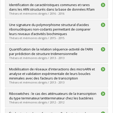
Diplômé(e) :
Robitaille, Julie
Identification de caractéristiques communes et rares
Cycle :
Maîtrise
dans les ARN structurés dans la base de données Rfam
Diplôme obtenu :
M. Sc.
Thèses et mémoires dirigés / 2016 - 2016
Lien vers le document dans Papyrus
Diplômé(e) :
El Korbi, Amell
Une signature du polymorphisme structural d’acides
Cycle :
Maîtrise
ribonucléiques non-codants permettant de comparer
Diplôme obtenu :
M. Sc.
leurs niveaux d’activités biochimiques
Lien vers le document dans Papyrus
Thèses et mémoires dirigés / 2015 - 2015
Diplômé(e) :
Dallaire, Paul
Quantification de la relation séquence-activité de l’ARN
Cycle :
Doctorat
par prédiction de structure tridimensionnelle
Diplôme obtenu :
Ph. D.
Thèses et mémoires dirigés / 2013 - 2013
Lien vers le document dans Papyrus
Diplômé(e) :
St-Onge, Karine
Modélisation de réseaux d'interactions des microARN et
Cycle :
Doctorat
analyse et validation expérimentale de leurs boucles
Diplôme obtenu :
Ph. D.
minimales avec des facteurs de transcription
Lien vers le document dans Papyrus
Thèses et mémoires dirigés / 2013 - 2013
Diplômé(e) :
Lisi, Véronique
Riboswitches : le cas des atténuateurs de la transcription
Cycle :
Doctorat
du type terminateur/antiterminateur chez les bactéries
Diplôme obtenu :
Ph. D.
Thèses et mémoires dirigés / 2012 - 2012
Lien vers le document dans Papyrus