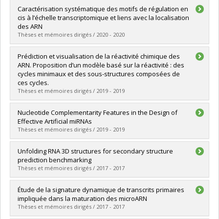
Diplômé(e) :
Poirier-Morency, Guillaume
Caractérisation systématique des motifs de régulation en
Cycle :
Maîtrise
cis à l’échelle transcriptomique et liens avec la localisation
Diplôme obtenu :
M. Sc.
des ARN
Lien vers le document dans Papyrus
Thèses et mémoires dirigés / 2020 - 2020
Diplômé(e) :
Benoit Bouvrette, Louis Philip
Prédiction et visualisation de la réactivité chimique des
Cycle :
Doctorat
ARN. Proposition d’un modèle basé sur la réactivité : des
Diplôme obtenu :
Ph. D.
cycles minimaux et des sous-structures composées de
Lien vers le document dans Papyrus
ces cycles.
Thèses et mémoires dirigés / 2019 - 2019
Diplômé(e) :
Malric, Philippe
Nucleotide Complementarity Features in the Design of
Cycle :
Maîtrise
Effective Artificial miRNAs
Diplôme obtenu :
M. Sc.
Thèses et mémoires dirigés / 2019 - 2019
Lien vers le document dans Papyrus
Diplômé(e) :
Yan, Yifei
Unfolding RNA 3D structures for secondary structure
Cycle :
Doctorat
prediction benchmarking
Diplôme obtenu :
Ph. D.
Thèses et mémoires dirigés / 2017 - 2017
Lien vers le document dans Papyrus
Diplômé(e) :
C-Parent, Gabriel
Étude de la signature dynamique de transcrits primaires
Cycle :
Maîtrise
impliquée dans la maturation des microARN
Diplôme obtenu :
M. Sc.
Thèses et mémoires dirigés / 2017 - 2017
Lien vers le document dans Papyrus