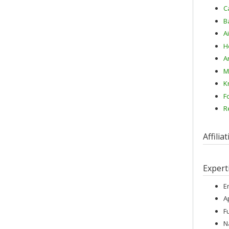
C
B
A
H
A
M
K
F
R
Affilia
Expert
E
A
F
N