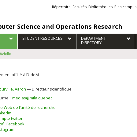
Liens
Répertoire
Facultés
Bibliothèques
Plan campus
externes
uter Science and Operations Research
STUDENT RESOURCES
DEPARTMENT
DIRECTORY
icielle
ement affilié à l’UdeM
:
ourville
, Aaron
— Directeur scientifique
urriel :
medias@mila.quebec
te Web de l’unité de recherche
nkedIn
mpte twitter
ofil Facebook
stagram