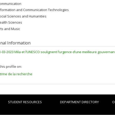
ommunication
nformation and Communication Technologies
ocial Sciences and Humanities
ealth Sciences
rts and Music
onal Information
1-03-2023 Mila et l’UNESCO soulignent l’urgence d’une meilleure gouvernanc
his profile on:
itrine de la recherche
STUDENT RESOURCES
DEPARTMENT DIRECTORY
O