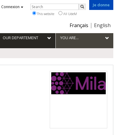
Je donne
Rechercher
Connexion
Search
This website
All UdeM
Choix
Français
English
de
la
OUR DEPARTEMENT
YOU ARE...
langue