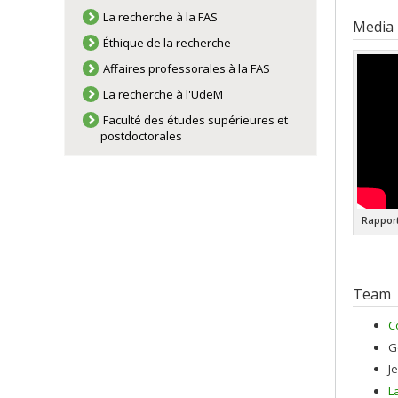
La recherche à la FAS
Media
Éthique de la recherche
Affaires professorales à la FAS
La recherche à l'UdeM
Faculté des études supérieures et
postdoctorales
Rapport
Team
C
G
Je
L