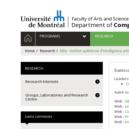
Passer
au
contenu
/
Faculty of Arts and Science
Department of
Comp
Navigation
HOME
PROGRAMS
RESEARCH
principale
Home
Research
Mila - Institut québécois d'intelligence artif
RESEARCH
Établiss
Leaders
Research Interests
C
Autre co
Groups, Laboratories and Research
Centre
Web :
Si
Web :
Li
Web :
Co
Liens connexes
Web :
Pr
Web :
In