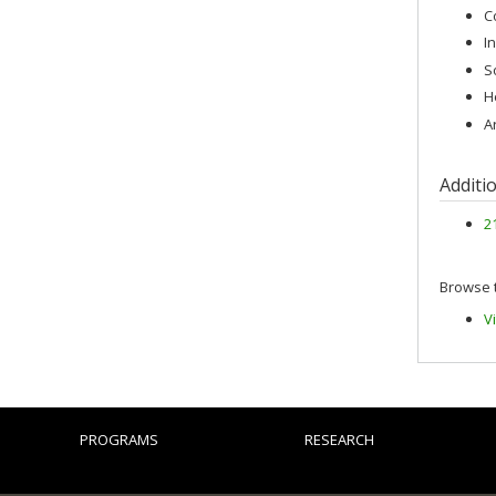
C
I
S
H
A
Additi
2
Browse t
V
PROGRAMS
RESEARCH