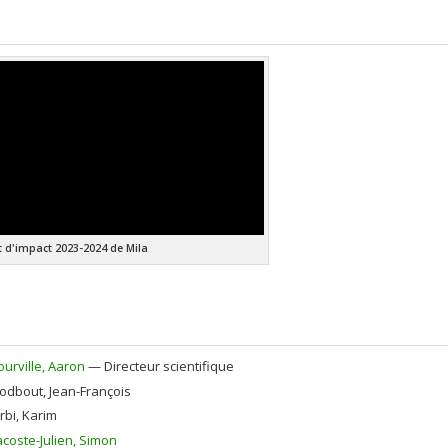
 d'impact 2023-2024 de Mila
ourville
, Aaron
— Directeur scientifique
odbout
, Jean-François
rbi
, Karim
acoste-Julien
, Simon