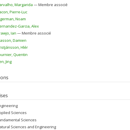
arvalho
, Margarida
— Membre associé
acon
, Pierre-Luc
igerman
, Noam
ernandez-Garcia
, Alex
rawjo
, Ian
— Membre associé
asson
, Damien
ristjánsson
, Hlér
ournier
, Quentin
en
, Jing
tions
ises
ngineering
pplied Sciences
undamental Sciences
atural Sciences and Engineering