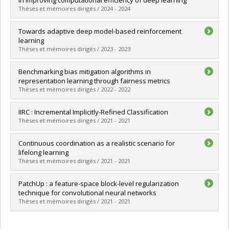
in improving computational efficiency of deep learning
Grade :
M. Sc.
Thèses et mémoires dirigés / 2024 - 2024
Lien vers le document dans Papyrus
Graduate :
Gupta, Kshitij
Towards adaptive deep model-based reinforcement
Cycle :
Master's
learning
Grade :
M. Sc.
Thèses et mémoires dirigés / 2023 - 2023
Lien vers le document dans Papyrus
Graduate :
Rahimi-Kalahroudi, Ali
Benchmarking bias mitigation algorithms in
Cycle :
Master's
representation learning through fairness metrics
Grade :
M. Sc.
Thèses et mémoires dirigés / 2022 - 2022
Lien vers le document dans Papyrus
Graduate :
Reddy, Charan
IIRC : Incremental Implicitly-Refined Classification
Cycle :
Master's
Thèses et mémoires dirigés / 2021 - 2021
Grade :
M. Sc.
Lien vers le document dans Papyrus
Graduate :
Abdelsalam, Mohamed
Continuous coordination as a realistic scenario for
Cycle :
Master's
lifelong learning
Grade :
M. Sc.
Thèses et mémoires dirigés / 2021 - 2021
Lien vers le document dans Papyrus
Graduate :
Badrinaaraayanan, Akilesh
PatchUp : a feature-space block-level regularization
Cycle :
Master's
technique for convolutional neural networks
Grade :
M. Sc.
Thèses et mémoires dirigés / 2021 - 2021
Lien vers le document dans Papyrus
Graduate :
Faramarzi, Mojtaba