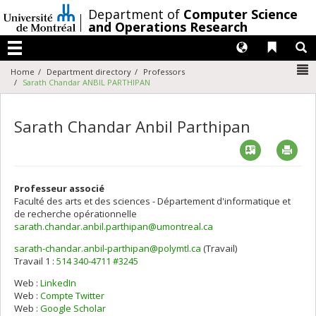
Passer
/
Department of
Computer Science
au
and Operations Research
contenu
Langues
Liens 
R
Menu
N
Home
Department directory
Professors
Sarath Chandar ANBIL PARTHIPAN
Sarath Chandar Anbil Parthipan
Vcard
Imp
Professeur associé
Faculté des arts et des sciences - Département d'informatique et
de recherche opérationnelle
sarath.chandar.anbil.parthipan@umontreal.ca
sarath-chandar.anbil-parthipan@polymtl.ca
(Travail)
Courriels
Travail 1 :
514 340-4711 #3245
Web :
LinkedIn
Web :
Compte Twitter
Web :
Google Scholar