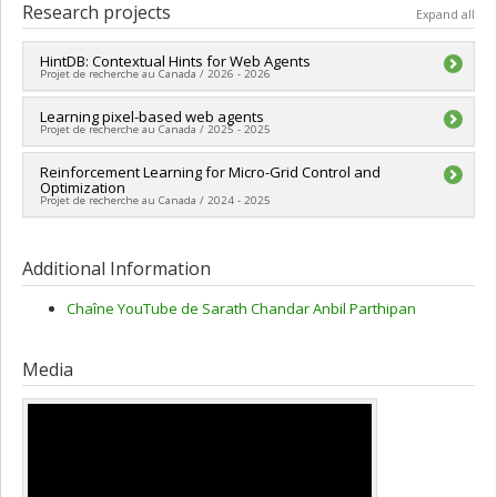
Cycle :
Master's
Research projects
Expand all
Grade :
M. Sc.
Lien vers le document dans Papyrus
HintDB: Contextual Hints for Web Agents
Projet de recherche au Canada / 2026 - 2026
Lead researcher :
Learning pixel-based web agents
Sarath Chandar Anbil Parthipan
Projet de recherche au Canada / 2025 - 2025
Funding sources:
MITACS Inc.
Grant programs:
PVXXXXXX-Stage Accélération Québec -
Lead researcher :
Reinforcement Learning for Micro-Grid Control and
Sarath Chandar Anbil Parthipan
MITACS
Optimization
Funding sources:
MITACS Inc.
Projet de recherche au Canada / 2024 - 2025
Grant programs:
PVXXXXXX-Stage Accélération Québec -
MITACS
Funding sources:
MITACS Inc.
Grant programs:
PVXXXXXX-Stage Accélération Québec -
Additional Information
MITACS
Chaîne YouTube de Sarath Chandar Anbil Parthipan
Media