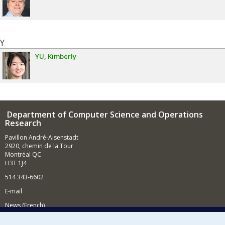
Y
YU
Kimberly
Department of Computer Science and Operations
Research
Pavillon André-Aisenstadt
2920, chemin de la Tour
Montréal QC
H3T 1J4
514 343-6602
E-mail
News (French)
Activities (French)