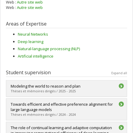
Web :
Autre site web
Web :
Autre site web
Areas of Expertise
Neural Networks
Deep learning
Natural-language processing (NLP)
Artificial intelligence
Student supervision
Expand all
Modeling the world to reason and plan
Thèses et mémoires dirigés / 2025 - 2025
Graduate :
Samsami, Mohammad Reza
Towards efficient and effective preference alignment for
Cycle :
Master's
large language models
Grade :
M. Sc.
Thèses et mémoires dirigés / 2024 - 2024
Lien vers le document dans Papyrus
Graduate :
Thakkar, Megh Vipul
The role of continual learning and adaptive computation
Cycle :
Master's