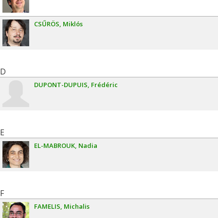
CSŰRÖS
Miklós
D
DUPONT-DUPUIS
Frédéric
E
EL-MABROUK
Nadia
F
FAMELIS
Michalis