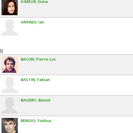
AÏMEUR
Esma
ARAWJO
Ian
B
BACON
Pierre-Luc
BASTIN
Fabian
BAUDRY
Benoit
BENGIO
Yoshua