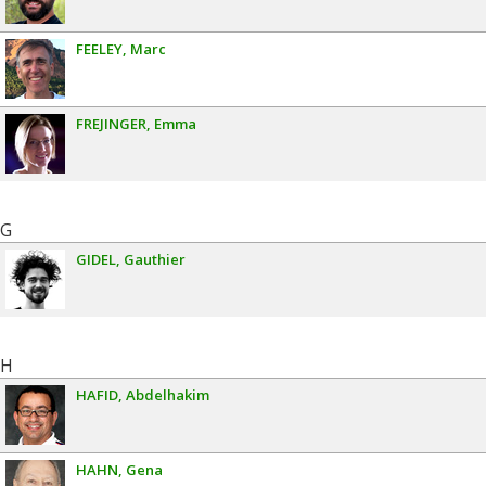
FEELEY
Marc
FREJINGER
Emma
G
GIDEL
Gauthier
H
HAFID
Abdelhakim
HAHN
Gena