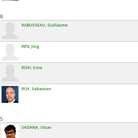
R
RABUSSEAU
Guillaume
REN
Jing
RISH
Irina
ROY
Sébastien
S
SADANA
Utsav