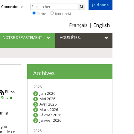
Je donne
Rechercher
Connexion
Rechercher
Ce site
Tout UdeM
Choix
Français
English
de
la
NOTRE DÉPARTEMENT
VOUS ÊTES...
langue
Archives
2026
Fil rss
Juin 2026
Suivant
Mai 2026
Avril 2026
Mars 2026
r la
Février 2026
Janvier 2026
igne
2025
urs de ce