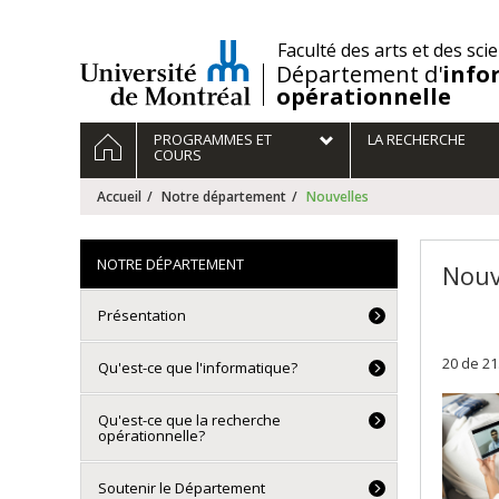
Passer
au
/
Faculté des arts et des sci
contenu
Département d'
info
opérationnelle
Navigation
ACCUEIL
PROGRAMMES ET
LA RECHERCHE
principale
COURS
Accueil
Notre département
Nouvelles
NOTRE DÉPARTEMENT
Nouv
Présentation
20 de 21
Qu'est-ce que l'informatique?
Qu'est-ce que la recherche
opérationnelle?
Soutenir le Département