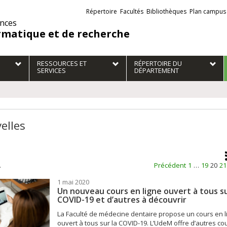
Liens
Répertoire
Facultés
Bibliothèques
Plan campus
externes
ences
rmatique et de recherche
RESSOURCES ET
RÉPERTOIRE DU
SERVICES
DÉPARTEMENT
elles
.
Précédent
1
…
19
20
21
1 mai 2020
Un nouveau cours en ligne ouvert à tous su
COVID-19 et d’autres à découvrir
La Faculté de médecine dentaire propose un cours en l
ouvert à tous sur la COVID-19. L’UdeM offre d’autres co