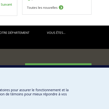
Suivant
Toutes les nouvelles
OTRE DÉPARTEMENT
VOUS ÊTES...
FACULTÉ DES ARTS ET DES SCIENCES
Nos départements et écoles
Nos centres d'études
atoires pour assurer le fonctionnement et la
Nos programmes et cours
sation de témoins pour mieux répondre à vos