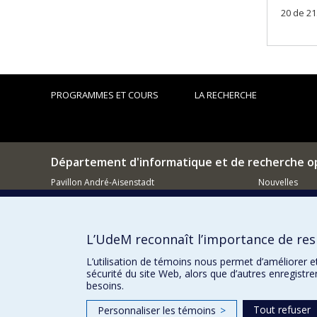
20 de 21
PROGRAMMES ET COURS
LA RECHERCHE
Département d'informatique et de recherche o
Pavillon André-Aisenstadt
Nouvelles
2920, chemin de la Tour
Activités
Montréal (QC)
H3T 1J4
Comment so
L’UdeM reconnaît l’importance de resp
514 343-6602
Courriel
L’utilisation de témoins nous permet d’améliorer e
sécurité du site Web, alors que d’autres enregistr
besoins.
Tout refuser
Personnaliser les témoins
>