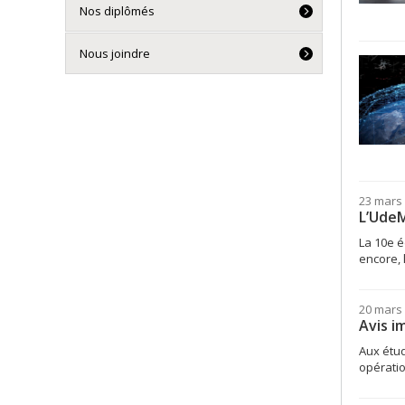
Nos diplômés
Nous joindre
23 mars
L’UdeM
La 10e é
encore, 
20 mars
Avis i
Aux étud
opératio