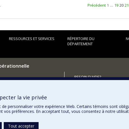
.
Précédent
1
…
19
20
21
RESSOURCES ET SERVICES
RÉPERTOIRE DU
N
DÉPARTEMENT
pérationnelle
BESOIN D'AIDE?
Plan du site
utenir le Département?
Signaler une erreur
ecter la vie privée
Accessibilité
t de personnaliser votre expérience Web. Certains témoins sont oblig
ent vos préférences. En acceptant tout, vous consentez à notre utili
Tout accepter