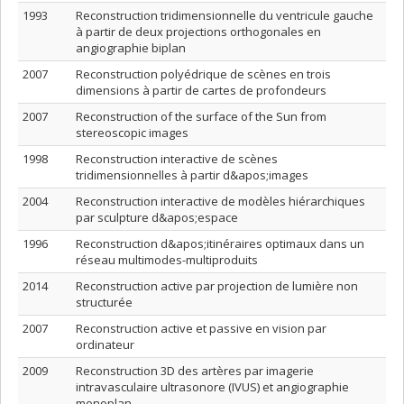
1993
Reconstruction tridimensionnelle du ventricule gauche
à partir de deux projections orthogonales en
angiographie biplan
2007
Reconstruction polyédrique de scènes en trois
dimensions à partir de cartes de profondeurs
2007
Reconstruction of the surface of the Sun from
stereoscopic images
1998
Reconstruction interactive de scènes
tridimensionnelles à partir d&apos;images
2004
Reconstruction interactive de modèles hiérarchiques
par sculpture d&apos;espace
1996
Reconstruction d&apos;itinéraires optimaux dans un
réseau multimodes-multiproduits
2014
Reconstruction active par projection de lumière non
structurée
2007
Reconstruction active et passive en vision par
ordinateur
2009
Reconstruction 3D des artères par imagerie
intravasculaire ultrasonore (IVUS) et angiographie
monoplan