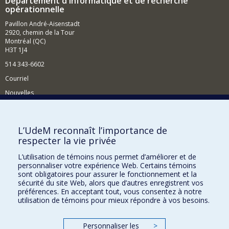
Département d'informatique et de recherche
opérationnelle
Pavillon André-Aisenstadt
2920, chemin de la Tour
Montréal (QC)
H3T 1J4
514 343-6602
Courriel
Nouvelles
Activités
Comment soutenir le Département?
L’UdeM reconnaît l’importance de
respecter la vie privée
BESOIN D'AIDE?
L’utilisation de témoins nous permet d’améliorer et de
Plan du site
personnaliser votre expérience Web. Certains témoins
Signaler une erreur
sont obligatoires pour assurer le fonctionnement et la
sécurité du site Web, alors que d’autres enregistrent vos
Accessibilité
préférences. En acceptant tout, vous consentez à notre
utilisation de témoins pour mieux répondre à vos besoins.
FACULTÉ DES ARTS ET DES SCIENCES
Nos départements et écoles
Personnaliser les
>