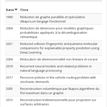
Trier par date en ordre décroissant
Trier par titre en ordre décroissant
Date
Titre
1990
Réduction de graphe parallèle et spéculative
d&apos;un langage fonctionnel
2004
Réduction de dimension pour modèles graphiques
probabilistes appliqués à la désambiguïsation
sémantique
2021
Reduced collision fingerprints and pairwise molecular
comparisons for explainable property prediction using
Deep Learning
2004
Réducation de dimensionnalité non linéaire et vorace
2019
Recurrent neural models and related problems in
natural language processing
2017
Recourse policies in the vehicle routing problem with
stochastic demands
2005
Reconstruction volumétrique par l&apos;algorithme du
flot maximum dans un graphe
2013
Reconstruction tridimensionnelle pour projection sur
surfaces arbitraires