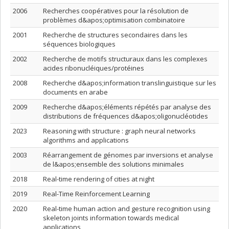
2006
Recherches coopératives pour la résolution de
problèmes d&apos;optimisation combinatoire
2001
Recherche de structures secondaires dans les
séquences biologiques
2002
Recherche de motifs structuraux dans les complexes
acides ribonucléiques/protéines
2008
Recherche d&apos;information translinguistique sur les
documents en arabe
2009
Recherche d&apos;éléments répétés par analyse des
distributions de fréquences d&apos;oligonucléotides
2023
Reasoning with structure : graph neural networks
algorithms and applications
2003
Réarrangement de génomes par inversions et analyse
de l&apos;ensemble des solutions minimales
2018
Real-time rendering of cities at night
2019
Real-Time Reinforcement Learning
2020
Real-time human action and gesture recognition using
skeleton joints information towards medical
applications