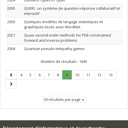
2024
Quotient Types in Typer
2005
QUERI : un système de question-réponse collaboratif et
interactif
2003
Quelques modèles de langage statistiques et
graphiques lissés avec WordNet
2021
Quasi second-order methods for PDE-constrained
forward and inverse problems
2004
Quantum pseudo-telepathy games
Nombre de résultats :
1645
Page
Page
Page
Page
Page
Page
Page
.
Page
Page
Page
Page
4
5
6
7
8
9
10
11
12
13
précédente
Page
Page
courante.
suivante
50 résultats par page