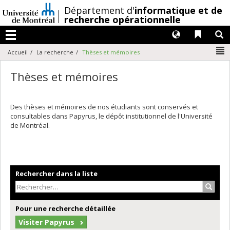
Passer
/
Département d'
informatique et de
au
recherche opérationnelle
contenu
Langues
Liens 
R
Menu
N
Accueil
La recherche
Thèses et mémoires
Thèses et mémoires
Des thèses et mémoires de nos étudiants sont conservés et
consultables dans Papyrus, le dépôt institutionnel de l'Université
de Montréal.
Rechercher dans la liste
Recher
Pour une recherche détaillée
Visiter Papyrus