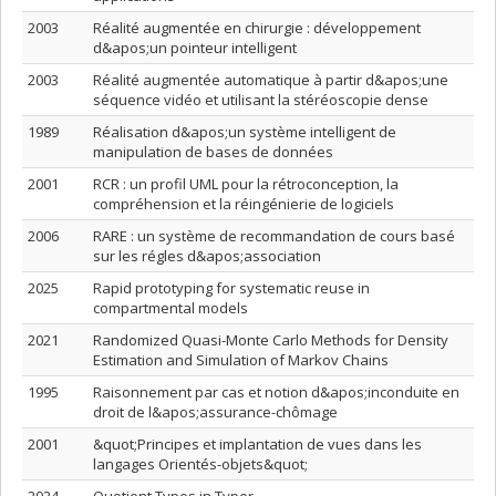
2003
Réalité augmentée en chirurgie : développement
d&apos;un pointeur intelligent
2003
Réalité augmentée automatique à partir d&apos;une
séquence vidéo et utilisant la stéréoscopie dense
1989
Réalisation d&apos;un système intelligent de
manipulation de bases de données
2001
RCR : un profil UML pour la rétroconception, la
compréhension et la réingénierie de logiciels
2006
RARE : un système de recommandation de cours basé
sur les régles d&apos;association
2025
Rapid prototyping for systematic reuse in
compartmental models
2021
Randomized Quasi-Monte Carlo Methods for Density
Estimation and Simulation of Markov Chains
1995
Raisonnement par cas et notion d&apos;inconduite en
droit de l&apos;assurance-chômage
2001
&quot;Principes et implantation de vues dans les
langages Orientés-objets&quot;