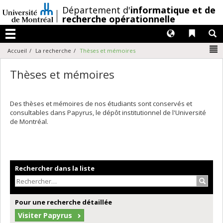
Passer
/
Département d'
informatique et de
au
recherche opérationnelle
contenu
Langues
Liens 
R
Menu
N
Accueil
La recherche
Thèses et mémoires
Thèses et mémoires
Des thèses et mémoires de nos étudiants sont conservés et
consultables dans Papyrus, le dépôt institutionnel de l'Université
de Montréal.
Rechercher dans la liste
Recher
Pour une recherche détaillée
Visiter Papyrus