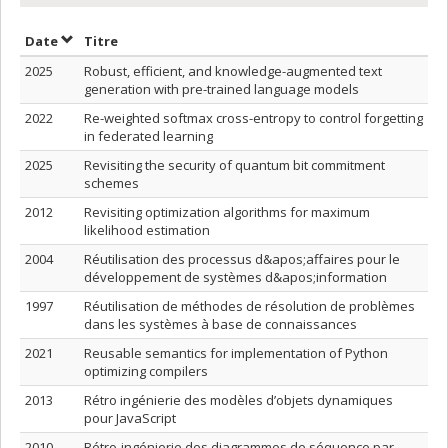
Trier par date en ordre décroissant
Trier par titre en ordre décroissant
Date
Titre
2025
Robust, efficient, and knowledge-augmented text
generation with pre-trained language models
2022
Re-weighted softmax cross-entropy to control forgetting
in federated learning
2025
Revisiting the security of quantum bit commitment
schemes
2012
Revisiting optimization algorithms for maximum
likelihood estimation
2004
Réutilisation des processus d&apos;affaires pour le
développement de systèmes d&apos;information
1997
Réutilisation de méthodes de résolution de problèmes
dans les systèmes à base de connaissances
2021
Reusable semantics for implementation of Python
optimizing compilers
2013
Rétro ingénierie des modèles d’objets dynamiques
pour JavaScript
2010
Rétro-ingénierie des diagrammes de séquence par