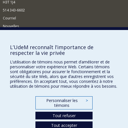
H3T 1J4
514 343-6602
Courriel
Nouvelles
Activités
Comment soutenir le Département?
L’UdeM reconnaît l’importance de
respecter la vie privée
BESOIN D'AIDE?
L’utilisation de témoins nous permet d’améliorer et de
Plan du site
personnaliser votre expérience Web. Certains témoins
Signaler une erreur
sont obligatoires pour assurer le fonctionnement et la
sécurité du site Web, alors que d’autres enregistrent vos
Accessibilité
préférences. En acceptant tout, vous consentez à notre
utilisation de témoins pour mieux répondre à vos besoins.
FACULTÉ DES ARTS ET DES SCIENCES
Nos départements et écoles
Personnaliser les
>
témoins
Nos centres d'études
Tout refuser
Nos programmes et cours
Tout accepter