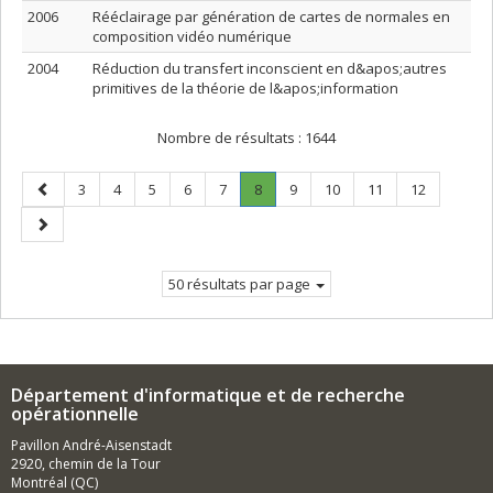
2006
Rééclairage par génération de cartes de normales en
composition vidéo numérique
2004
Réduction du transfert inconscient en d&apos;autres
primitives de la théorie de l&apos;information
Nombre de résultats :
1644
Page
Page
Page
Page
Page
Page
Page
.
Page
Page
Page
Page
3
4
5
6
7
8
9
10
11
12
précédente
Page
Page
courante.
suivante
50 résultats par page
Département d'informatique et de recherche
opérationnelle
Pavillon André-Aisenstadt
2920, chemin de la Tour
Montréal (QC)