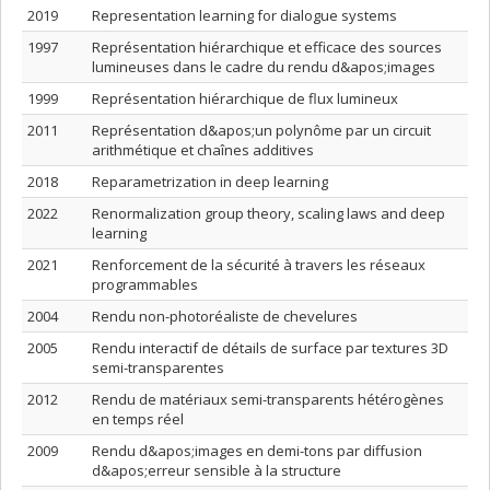
2019
Representation learning for dialogue systems
1997
Représentation hiérarchique et efficace des sources
lumineuses dans le cadre du rendu d&apos;images
1999
Représentation hiérarchique de flux lumineux
2011
Représentation d&apos;un polynôme par un circuit
arithmétique et chaînes additives
2018
Reparametrization in deep learning
2022
Renormalization group theory, scaling laws and deep
learning
2021
Renforcement de la sécurité à travers les réseaux
programmables
2004
Rendu non-photoréaliste de chevelures
2005
Rendu interactif de détails de surface par textures 3D
semi-transparentes
2012
Rendu de matériaux semi-transparents hétérogènes
en temps réel
2009
Rendu d&apos;images en demi-tons par diffusion
d&apos;erreur sensible à la structure