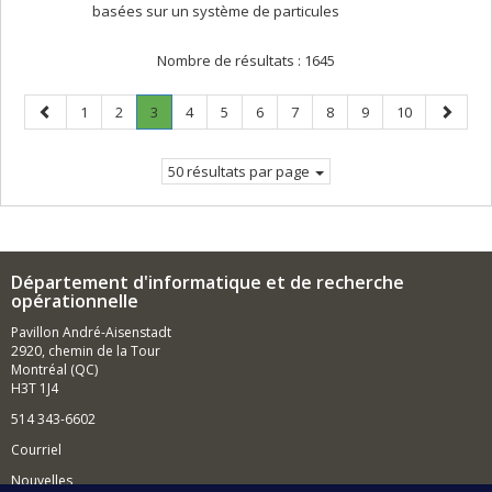
basées sur un système de particules
Nombre de résultats :
1645
Page
Page
Page
Page
.
Page
Page
Page
Page
Page
Page
Page
Page
1
2
3
4
5
6
7
8
9
10
précédente
Page
suivant
courante.
50 résultats par page
Département d'informatique et de recherche
opérationnelle
Pavillon André-Aisenstadt
2920, chemin de la Tour
Montréal (QC)
H3T 1J4
514 343-6602
Courriel
Nouvelles