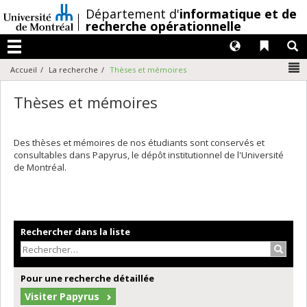
Passer
/
Département d'
informatique et de
au
recherche opérationnelle
contenu
Langues
Liens 
R
Menu
N
Accueil
La recherche
Thèses et mémoires
Thèses et mémoires
Des thèses et mémoires de nos étudiants sont conservés et
consultables dans Papyrus, le dépôt institutionnel de l'Université
de Montréal.
Rechercher dans la liste
Recher
Pour une recherche détaillée
Visiter Papyrus