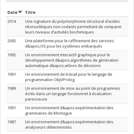
Trier par date en ordre décroissant
Trier par titre en ordre décroissant
Date
Titre
2014
Une signature du polymorphisme structural d’acides
ribonucléiques non-codants permettant de comparer
leurs niveaux d’activités biochimiques
2005
Une plateforme pour le raffinement des services
d&apos;OS pour les systèmes embarqués
1992
Un environnement interactif-graphique pour le
développement d&apos;algorithmes de génération
automatique d&apos;arbres de décisions
1991
Un environnement de travail pour le langage de
programmation ObjVProlog
1989
Un environnement de mise au point de programmes
écrits dans un langage fonctionnel à évaluation
paresseuse
1991
Un environnement d&apos;expérimentation des
grammaires de Montague
1987
Un environnement d&apos;expérimentation des
analyseurs déterministes