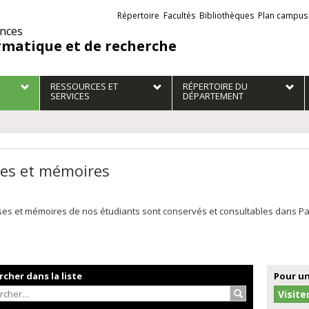
Liens
Répertoire
Facultés
Bibliothèques
Plan campus
externes
ences
rmatique et de recherche
RESSOURCES ET
RÉPERTOIRE DU
SERVICES
DÉPARTEMENT
es et mémoires
es et mémoires de nos étudiants sont conservés et consultables dans Papyr
cher dans la liste
Pour un
Rechercher…
Visite