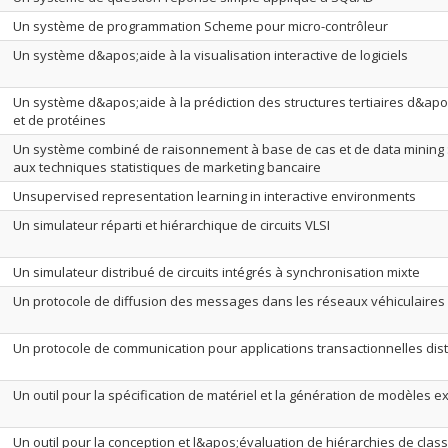
Un système de programmation Scheme pour micro-contrôleur
Un système d&apos;aide à la visualisation interactive de logiciels
Un système d&apos;aide à la prédiction des structures tertiaires d&ap
et de protéines
Un système combiné de raisonnement à base de cas et de data mining :
aux techniques statistiques de marketing bancaire
Unsupervised representation learning in interactive environments
Un simulateur réparti et hiérarchique de circuits VLSI
Un simulateur distribué de circuits intégrés à synchronisation mixte
Un protocole de diffusion des messages dans les réseaux véhiculaires
Un protocole de communication pour applications transactionnelles dis
Un outil pour la spécification de matériel et la génération de modèles e
Un outil pour la conception et l&apos;évaluation de hiérarchies de cla