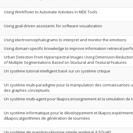
Using Workflows to Automate Activities in MDE Tools
Using goal-driven assistants for software visualization
Using electroencephalograms to interpret and monitor the emotions
Using domain-specific knowledge to improve information retrieval per
Urban Detection From Hyperspectral Images Using Dimension-Reductio
of Multiple Segmentations Based on Stuctural and Textural Features
Un système tutorial intelligent basé sur un système critique
Un système multi-paradigme pour la manipulation des connaissances util
des graphes conceptuels
Un système multi-agent pour l&apos;enseignement et la simulation de 
Un système informatique pour le développement et l&apos;expériment
d&apos;algorithmes de génération de tournées
Un système de question-réponse simple appliqué à SQuAD