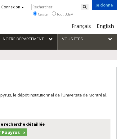
Je donne
Rechercher
Connexion
Rechercher
Ce site
Tout UdeM
Choix
Français
English
de
la
NOTRE DÉPARTEMENT
VOUS ÊTES...
langue
us, le dépôt institutionnel de l'Université de Montréal.
e recherche détaillée
r Papyrus