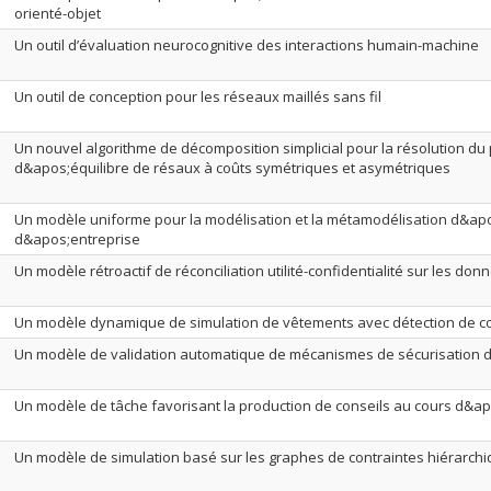
orienté-objet
Un outil d’évaluation neurocognitive des interactions humain-machine
Un outil de conception pour les réseaux maillés sans fil
Un nouvel algorithme de décomposition simplicial pour la résolution d
d&apos;équilibre de résaux à coûts symétriques et asymétriques
Un modèle uniforme pour la modélisation et la métamodélisation d&a
d&apos;entreprise
Un modèle rétroactif de réconciliation utilité-confidentialité sur les do
Un modèle dynamique de simulation de vêtements avec détection de co
Un modèle de validation automatique de mécanismes de sécurisation 
Un modèle de tâche favorisant la production de conseils au cours d&a
Un modèle de simulation basé sur les graphes de contraintes hiérarch