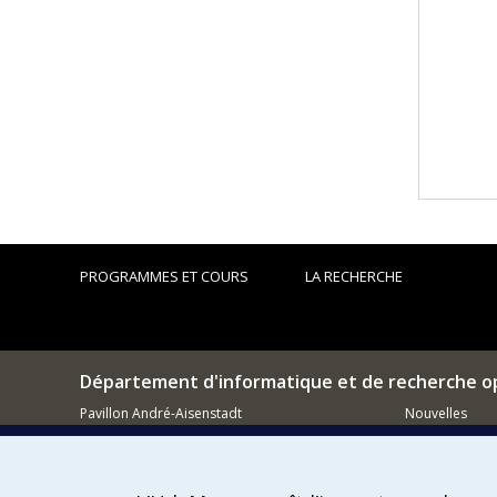
PROGRAMMES ET COURS
LA RECHERCHE
Département d'informatique et de recherche o
Pavillon André-Aisenstadt
Nouvelles
2920, chemin de la Tour
Activités
Montréal (QC)
H3T 1J4
Comment so