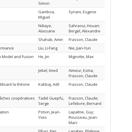
Simon
Gamboa,
Syriani, Eugene
Miguel
Ndiaye,
Sahraoui, Houari;
Alassane
Bergel, Alexandre
Shahab, Amin
Frasson, Claude
formance
Liu, Li-Fang
Nie, Jian-Yun
n Model and Fusion
He, Jin
Mignotte, Max
Jebel, Imed
Aïmeur, Esma;
Frasson, Claude
isant la théorie
Kabbaj, Adil
Frasson, Claude
tâches coopératives
Tadié Guepfu,
Frasson, Claude;
Serge
Lefebvre, Bernard
ation
Potvin, Jean-
Lapalme, Guy;
Yves
Rousseau, Jean-
Marc
Elbaz, Ilan
Langlais, Philippe