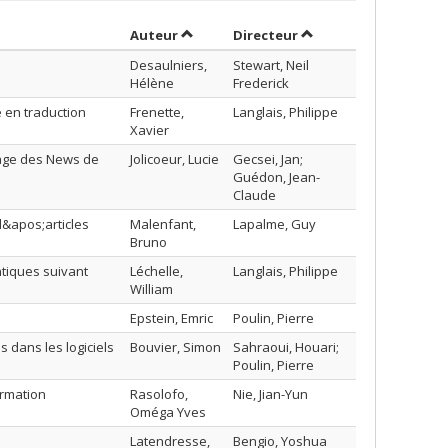
Trier par auteur en ordre décroissant
par contributeur en 
Auteur
Directeur
Desaulniers,
Stewart, Neil
Hélène
Frederick
 en traduction
Frenette,
Langlais, Philippe
Xavier
rage des News de
Jolicoeur, Lucie
Gecsei, Jan;
Guédon, Jean-
Claude
d&apos;articles
Malenfant,
Lapalme, Guy
Bruno
ntiques suivant
Léchelle,
Langlais, Philippe
William
Epstein, Emric
Poulin, Pierre
s dans les logiciels
Bouvier, Simon
Sahraoui, Houari;
Poulin, Pierre
ormation
Rasolofo,
Nie, Jian-Yun
Oméga Yves
Latendresse,
Bengio, Yoshua