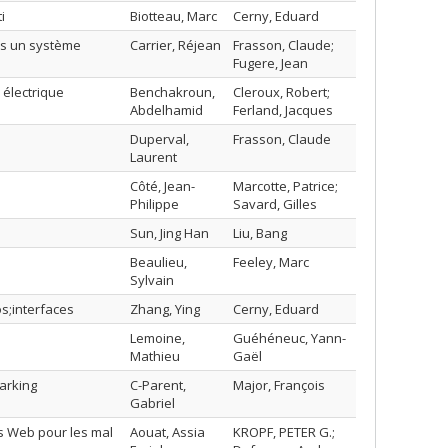
i
Biotteau, Marc
Cerny, Eduard
ns un système
Carrier, Réjean
Frasson, Claude;
Fugere, Jean
 électrique
Benchakroun,
Cleroux, Robert;
Abdelhamid
Ferland, Jacques
Duperval,
Frasson, Claude
Laurent
Côté, Jean-
Marcotte, Patrice;
Philippe
Savard, Gilles
Sun, Jing Han
Liu, Bang
Beaulieu,
Feeley, Marc
Sylvain
s;interfaces
Zhang, Ying
Cerny, Eduard
Lemoine,
Guéhéneuc, Yann-
Mathieu
Gaël
arking
C-Parent,
Major, François
Gabriel
ges Web pour les mal
Aouat, Assia
KROPF, PETER G.;