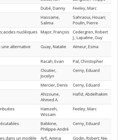
Dubé, Danny
Feeley, Marc
Hassaine,
Sahraoui, Houari;
Salima
Poulin, Pierre
os;acides nucléiques
Major, François
Cedergren, Robert
J.; Lapalme, Guy
 une alternative
Guay, Natalie
Aïmeur, Esma
Racah, Evan
Pal, Christopher
Cloutier,
Cerny, Eduard
Jocelyn
Mercier, Denis
Cerny, Eduard
Ahizoune,
Hafid, Abdelhakim
Ahmed A.
tribuées
Hamzeh,
Feeley, Marc
Wissam
xécutables
Babkine,
Cerny, Eduard
Philippe-André
sses dans un modèle
Arfi, Amina
Godin, Robert; Nie,