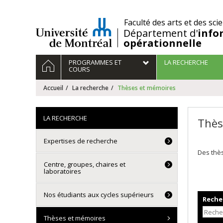
Passer
au
/
Faculté des arts et des sci
contenu
Département d'
info
opérationnelle
Navigation
ACCUEIL
PROGRAMMES ET
LA RECHERCHE
principale
COURS
Accueil
La recherche
Thèses et mémoires
LA RECHERCHE
Thès
Expertises de recherche
Des thès
Centre, groupes, chaires et
laboratoires
Nos étudiants aux cycles supérieurs
Recher
Thèses et mémoires