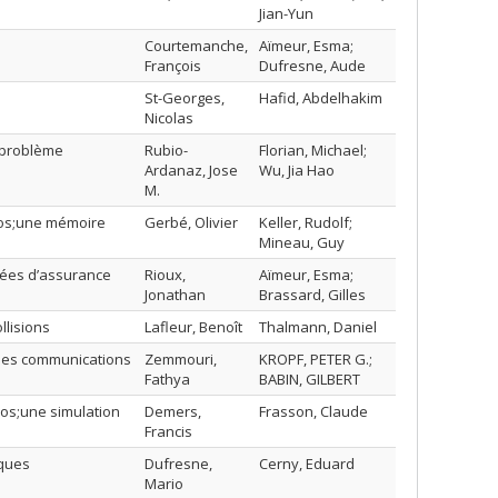
Jian-Yun
Courtemanche,
Aïmeur, Esma;
François
Dufresne, Aude
St-Georges,
Hafid, Abdelhakim
Nicolas
u problème
Rubio-
Florian, Michael;
Ardanaz, Jose
Wu, Jia Hao
M.
pos;une mémoire
Gerbé, Olivier
Keller, Rudolf;
Mineau, Guy
nnées d’assurance
Rioux,
Aïmeur, Esma;
Jonathan
Brassard, Gilles
llisions
Lafleur, Benoît
Thalmann, Daniel
des communications
Zemmouri,
KROPF, PETER G.;
Fathya
BABIN, GILBERT
pos;une simulation
Demers,
Frasson, Claude
Francis
iques
Dufresne,
Cerny, Eduard
Mario