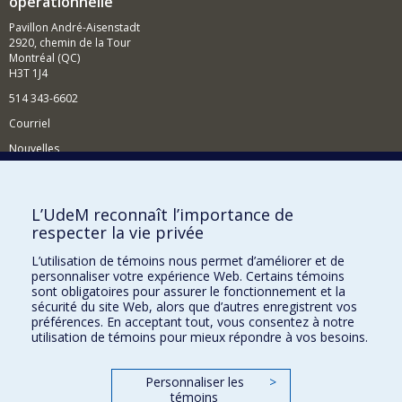
opérationnelle
Pavillon André-Aisenstadt
2920, chemin de la Tour
Montréal (QC)
H3T 1J4
514 343-6602
Courriel
Nouvelles
Activités
Comment soutenir le Département?
L’UdeM reconnaît l’importance de
respecter la vie privée
BESOIN D'AIDE?
L’utilisation de témoins nous permet d’améliorer et de
Plan du site
personnaliser votre expérience Web. Certains témoins
Signaler une erreur
sont obligatoires pour assurer le fonctionnement et la
sécurité du site Web, alors que d’autres enregistrent vos
Accessibilité
préférences. En acceptant tout, vous consentez à notre
utilisation de témoins pour mieux répondre à vos besoins.
FACULTÉ DES ARTS ET DES SCIENCES
Nos départements et écoles
Personnaliser les
>
témoins