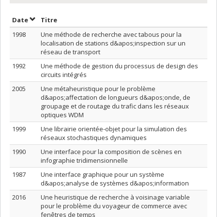
Trier par date en ordre décroissant
Trier par titre en ordre décroissant
Date
Titre
1998
Une méthode de recherche avec tabous pour la
localisation de stations d&apos;inspection sur un
réseau de transport
1992
Une méthode de gestion du processus de design des
circuits intégrés
2005
Une métaheuristique pour le problème
d&apos;affectation de longueurs d&apos;onde, de
groupage et de routage du trafic dans les réseaux
optiques WDM
1999
Une librairie orientée-objet pour la simulation des
réseaux stochastiques dynamiques
1990
Une interface pour la composition de scènes en
infographie tridimensionnelle
1987
Une interface graphique pour un système
d&apos;analyse de systèmes d&apos;information
2016
Une heuristique de recherche à voisinage variable
pour le problème du voyageur de commerce avec
fenêtres de temps