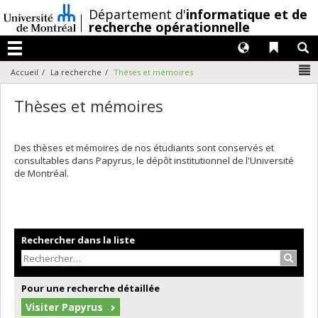
Passer
/
Département d'
informatique et de
au
recherche opérationnelle
contenu
Langues
Liens 
R
Menu
N
Accueil
La recherche
Thèses et mémoires
Thèses et mémoires
Des thèses et mémoires de nos étudiants sont conservés et
consultables dans Papyrus, le dépôt institutionnel de l'Université
de Montréal.
Rechercher dans la liste
Recher
Pour une recherche détaillée
Visiter Papyrus