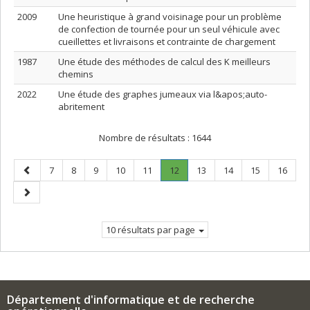
2009
Une heuristique à grand voisinage pour un problème
de confection de tournée pour un seul véhicule avec
cueillettes et livraisons et contrainte de chargement
1987
Une étude des méthodes de calcul des K meilleurs
chemins
2022
Une étude des graphes jumeaux via l&apos;auto-
abritement
Nombre de résultats :
1644
Page
Page
Page
Page
Page
Page
Page
.
Page
Page
Page
Page
7
8
9
10
11
12
13
14
15
16
précédente
Page
Page
courante.
suivante
10 résultats par page
Département d'informatique et de recherche