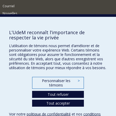
Courriel
Nouvelles
Activités
Comment soutenir le Département?
L’UdeM reconnaît l’importance de
respecter la vie privée
BESOIN D'AIDE?
L’utilisation de témoins nous permet d’améliorer et de
Plan du site
personnaliser votre expérience Web. Certains témoins
Signaler une erreur
sont obligatoires pour assurer le fonctionnement et la
sécurité du site Web, alors que d’autres enregistrent vos
Accessibilité
préférences. En acceptant tout, vous consentez à notre
utilisation de témoins pour mieux répondre à vos besoins.
FACULTÉ DES ARTS ET DES SCIENCES
Nos départements et écoles
Personnaliser les
>
témoins
Nos centres d'études
Tout refuser
Nos programmes et cours
Tout accepter
Confidentialité
Voir notre
politique de confidentialité
et nos
conditions