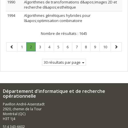
1990
Algorithmes de transformations d&apos;images 2D et
recherche d&apos;esthétique
1994
Algorithmes génétiques hybrides pour
l&apos;optimisation combinatoire
Nombre de résultats :
1645
Page
Page
Page
.
Page
Page
Page
Page
Page
Page
Page
Page
Page
1
2
3
4
5
6
7
8
9
10
précédente
Page
suivant
courante.
30 résultats par page
Département d'informatique et de recherche
opérationnelle
Pavillon André-Aisenstadt
2920, chemin de la Tour
Montréal (QC)
H3T 1J4
514 343-6602