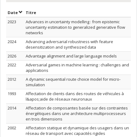
Trier par date en ordre croissant
Trier par titre en ordre croissant
Date
Titre
2023
Advances in uncertainty modelling : from epistemic
uncertainty estimation to generalized generative flow
networks
2024
Advancing adversarial robustness with feature
desensitization and synthesized data
2026
Advantage alignment and large language models
2022
Adversarial games in machine learning : challenges and
applications
2012
A dynamic sequential route choice model for micro-
simulation
1993
Affectation de clients dans des routes de véhicules à
l&apos;aide de réseaux neuronaux
2014
Affectation de composantes basée sur des contraintes
énergétiques dans une architecture multiprocesseurs
en trois dimensions
2002
Affectation statique et dynamique des usagers dans un
réseau de transport avec capacités rigides