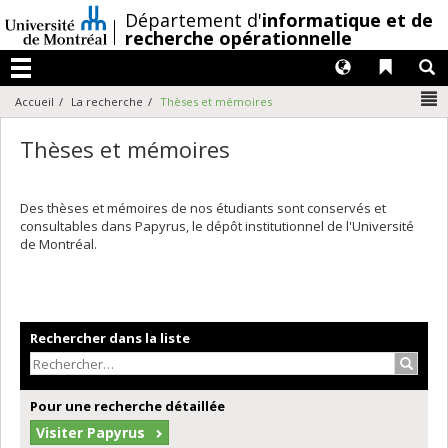
Passer
/
Département d'
informatique et de
au
recherche opérationnelle
contenu
Langues
Liens 
R
Menu
N
Accueil
La recherche
Thèses et mémoires
Thèses et mémoires
Des thèses et mémoires de nos étudiants sont conservés et
consultables dans Papyrus, le dépôt institutionnel de l'Université
de Montréal.
Rechercher dans la liste
Recher
Pour une recherche détaillée
Visiter Papyrus