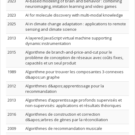
2023
AI-based modeling of brain and behavior : combining
neuroimaging, imitation learning and video games
2023
AI for molecule discovery with multi-modal knowledge
2025
AI in climate change adaptation : applications to remote
sensing and climate science
2013
A layered JavaScript virtual machine supporting
dynamic instrumentation
2015
Algorithme de branch-and-price-and-cut pour le
problème de conception de réseaux avec coûts fixes,
capacités et un seul produit
1989
Algorithme pour trouver les composantes 3-connexes
d&apos;un graphe
2012
Algorithmes d&apos;apprentissage pour la
recommandation
2013
Algorithmes d’apprentissage profonds supervisés et
non-supervisés: applications et résultats théoriques
2016
Algorithmes de construction et correction
d&apos;arbres de gènes par la réconciliation
2009
Algorithmes de recommandation musicale