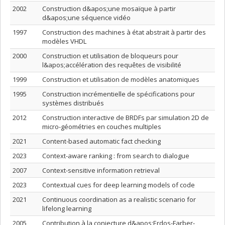
2002
Construction d&apos;une mosaïque à partir
d&apos;une séquence vidéo
1997
Construction des machines à état abstrait à partir des
modèles VHDL
2000
Construction et utilisation de bloqueurs pour
l&apos;accélération des requêtes de visibilité
1999
Construction et utilisation de modèles anatomiques
1995
Construction incrémentielle de spécifications pour
systèmes distribués
2012
Construction interactive de BRDFs par simulation 2D de
micro-géométries en couches multiples
2021
Content-based automatic fact checking
2023
Context-aware ranking : from search to dialogue
2007
Context-sensitive information retrieval
2023
Contextual cues for deep learning models of code
2021
Continuous coordination as a realistic scenario for
lifelong learning
2005
Contribution à la conjecture d&apos;Erdos-Farber-