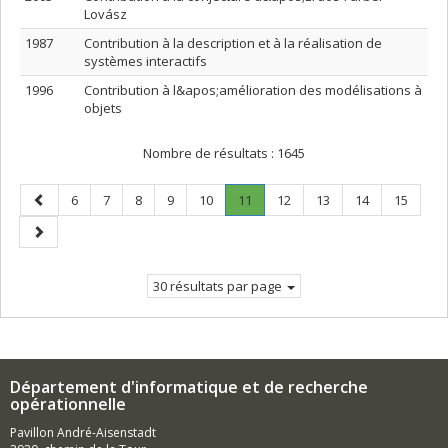
Lovász
1987
Contribution à la description et à la réalisation de
systèmes interactifs
1996
Contribution à l&apos;amélioration des modélisations à
objets
Nombre de résultats :
1645
Page
Page
Page
Page
Page
Page
Page
.
Page
Page
Page
Page
6
7
8
9
10
11
12
13
14
15
précédente
Page
Page
courante.
suivante
30 résultats par page
Département d'informatique et de recherche
opérationnelle
Pavillon André-Aisenstadt