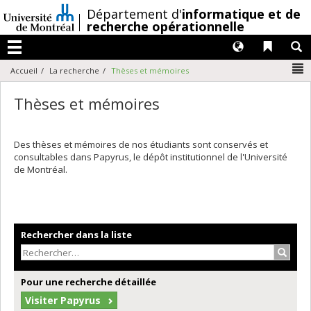
Passer
/
Département d'
informatique et de
au
recherche opérationnelle
contenu
Langues
Liens 
R
Menu
N
Accueil
La recherche
Thèses et mémoires
Thèses et mémoires
Des thèses et mémoires de nos étudiants sont conservés et
consultables dans Papyrus, le dépôt institutionnel de l'Université
de Montréal.
Rechercher dans la liste
Recher
Pour une recherche détaillée
Visiter Papyrus