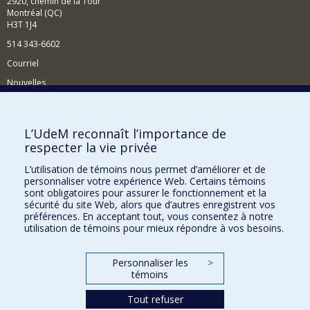
2920, chemin de la Tour
Montréal (QC)
H3T 1J4
514 343-6602
Courriel
Nouvelles
Activités
Comment soutenir le Département?
L’UdeM reconnaît l’importance de
respecter la vie privée
BESOIN D'AIDE?
L’utilisation de témoins nous permet d’améliorer et de
Plan du site
personnaliser votre expérience Web. Certains témoins
Signaler une erreur
sont obligatoires pour assurer le fonctionnement et la
sécurité du site Web, alors que d’autres enregistrent vos
Accessibilité
préférences. En acceptant tout, vous consentez à notre
utilisation de témoins pour mieux répondre à vos besoins.
FACULTÉ DES ARTS ET DES SCIENCES
Nos départements et écoles
Personnaliser les
>
témoins
Nos centres d'études
Tout refuser
Nos programmes et cours