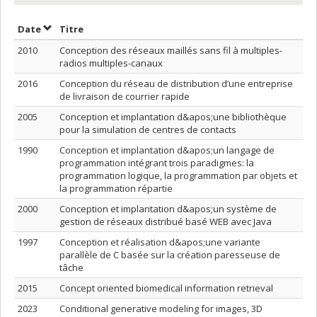
Trier par date en ordre croissant
Trier par titre en ordre croissant
Date
Titre
2010
Conception des réseaux maillés sans fil à multiples-
radios multiples-canaux
2016
Conception du réseau de distribution d’une entreprise
de livraison de courrier rapide
2005
Conception et implantation d&apos;une bibliothèque
pour la simulation de centres de contacts
1990
Conception et implantation d&apos;un langage de
programmation intégrant trois paradigmes: la
programmation logique, la programmation par objets et
la programmation répartie
2000
Conception et implantation d&apos;un système de
gestion de réseaux distribué basé WEB avec Java
1997
Conception et réalisation d&apos;une variante
parallèle de C basée sur la création paresseuse de
tâche
2015
Concept oriented biomedical information retrieval
2023
Conditional generative modeling for images, 3D