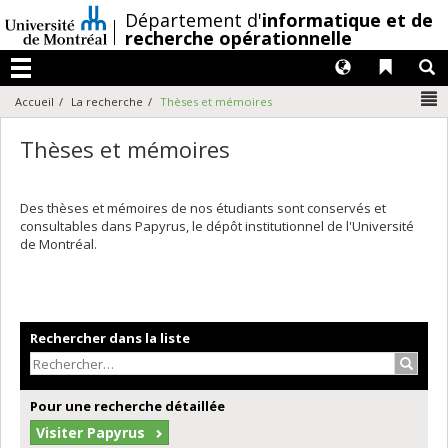
Passer
/
Département d'
informatique et de
au
recherche opérationnelle
contenu
Langues
Liens 
R
Menu
N
Accueil
La recherche
Thèses et mémoires
Thèses et mémoires
Des thèses et mémoires de nos étudiants sont conservés et
consultables dans Papyrus, le dépôt institutionnel de l'Université
de Montréal.
Rechercher dans la liste
Recher
Pour une recherche détaillée
Visiter Papyrus