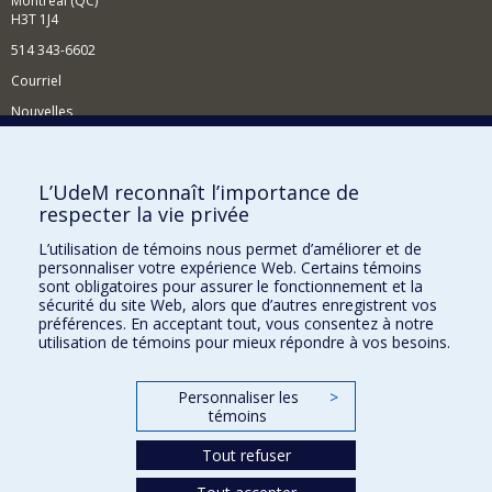
Montréal (QC)
H3T 1J4
514 343-6602
Courriel
Nouvelles
Activités
Comment soutenir le Département?
L’UdeM reconnaît l’importance de
respecter la vie privée
BESOIN D'AIDE?
L’utilisation de témoins nous permet d’améliorer et de
Plan du site
personnaliser votre expérience Web. Certains témoins
Signaler une erreur
sont obligatoires pour assurer le fonctionnement et la
sécurité du site Web, alors que d’autres enregistrent vos
Accessibilité
préférences. En acceptant tout, vous consentez à notre
utilisation de témoins pour mieux répondre à vos besoins.
FACULTÉ DES ARTS ET DES SCIENCES
Nos départements et écoles
Personnaliser les
>
témoins
Nos centres d'études
Tout refuser
Nos programmes et cours