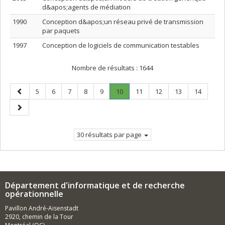
d&apos;agents de médiation
1990
Conception d&apos;un réseau privé de transmission
par paquets
1997
Conception de logiciels de communication testables
Nombre de résultats :
1644
Page
Page
Page
Page
Page
Page
Page
.
Page
Page
Page
Page
5
6
7
8
9
10
11
12
13
14
précédente
Page
Page
courante.
suivante
30 résultats par page
Département d'informatique et de recherche
opérationnelle
Pavillon André-Aisenstadt
2920, chemin de la Tour