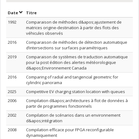
Trier par date en ordre croissant
Trier par titre en ordre croissant
Date
Titre
1992
Comparaison de méthodes d&apos;ajustement de
matrices origine-destination à partir des flots des
véhicules observés
2016
Comparaison de méthodes de détection automatique
d’intersections sur surfaces paramétriques
2019
Comparaison de systèmes de traduction automatique
pour la post édition des alertes météorologique
d&apos;Environnement Canada
2016
Comparing of radial and tangencial geometric for
cylindric panorama
2025
Competitive EV charging station location with queues
2006
Compilation d&apos;architectures à flot de données à
partir de programmes fonctionnels
2002
Compilation de scénarios dans un environnement
d&apos;intégration
2008
Compilation efficace pour FPGA reconfigurable
dynamiquement