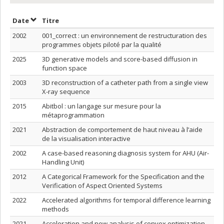
Trier par date en ordre croissant
Trier par titre en ordre croissant
Date
Titre
2002
001_correct : un environnement de restructuration des
programmes objets piloté par la qualité
2025
3D generative models and score-based diffusion in
function space
2003
3D reconstruction of a catheter path from a single view
X-ray sequence
2015
Abitbol : un langage sur mesure pour la
métaprogrammation
2021
Abstraction de comportement de haut niveau à l’aide
de la visualisation interactive
2002
A case-based reasoning diagnosis system for AHU (Air-
Handling Unit)
2012
A Categorical Framework for the Specification and the
Verification of Aspect Oriented Systems
2022
Accelerated algorithms for temporal difference learning
methods
2021
Acceleration and new analysis of convex optimization