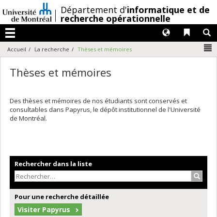
Passer
/
Département d'
informatique et de
au
recherche opérationnelle
contenu
Langues
Liens 
R
Menu
N
Accueil
La recherche
Thèses et mémoires
Thèses et mémoires
Des thèses et mémoires de nos étudiants sont conservés et
consultables dans Papyrus, le dépôt institutionnel de l'Université
de Montréal.
Rechercher dans la liste
Recher
Pour une recherche détaillée
Visiter Papyrus