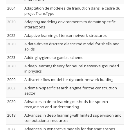
2004
Adaptation de modèles de traduction dans le cadre du
projet TransType
2020
Adapting modeling environments to domain specific
interactions
2022
Adaptive learning of tensor network structures
2020
A data-driven discrete elastic rod model for shells and
solids
2023
Adding hygiene to gambit scheme
2020
A deep learning theory for neural networks grounded
in physics
2000
A discrete flow model for dynamic network loading
2003
A domain-specific search engine for the construction
sector
2020
Advances in deep learning methods for speech
recognition and understanding
2018
Advances in deep learning with limited supervision and
computational resources
2022
Advances in generative models for dynamic scenes