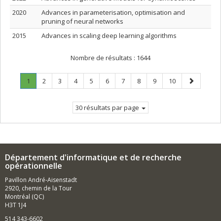
2020
Advances in parameterisation, optimisation and
pruning of neural networks
2015
Advances in scaling deep learning algorithms
Nombre de résultats :
1644
Page
.
Page
Page
Page
Page
Page
Page
Page
Page
Page
Page
1
2
3
4
5
6
7
8
9
10
Page
suivante
courante.
30 résultats par page
Département d'informatique et de recherche
opérationnelle
Pavillon André-Aisenstadt
2920, chemin de la Tour
Montréal (QC)
H3T 1J4
514 343-6602