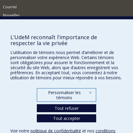
Courriel
Nouvelles
Activités
Comment soutenir le Département?
L’UdeM reconnaît l’importance de
respecter la vie privée
BESOIN D'AIDE?
L’utilisation de témoins nous permet d’améliorer et de
Plan du site
personnaliser votre expérience Web. Certains témoins
Signaler une erreur
sont obligatoires pour assurer le fonctionnement et la
sécurité du site Web, alors que d’autres enregistrent vos
Accessibilité
préférences. En acceptant tout, vous consentez à notre
utilisation de témoins pour mieux répondre à vos besoins.
FACULTÉ DES ARTS ET DES SCIENCES
Nos départements et écoles
Personnaliser les
>
témoins
Nos centres d'études
Tout refuser
Nos programmes et cours
Tout accepter
Confidentialité
Voir notre
politique de confidentialité
et nos
conditions