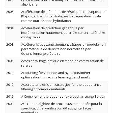
algorithms
2006
Accélération de méthodes de résolution classiques par
l&apos;utilisation de stratégies de séparation locale
comme outil d&apos;hybridation
2004
Accélération de prédiction génétique par
implémentation hautement parallèle sur un matériel re-
configurable
2003
Accélérer l&apos;entraînement d&apos;un modèle non-
paramétrique de densité non normalisée par
échantillonnage aléatoire
2005
Accès et routage optique en mode de commutation de
rafales
2022
Accounting for variance and hyperparameter
optimization in machine learning benchmarks
2019
Accurate and efficient strategies for the appearance
filtering of complex materials
2012
A Compiler for the dependently typed language Beluga
2000
ACTC - une algèbre de processus temporisée pour la
spécification et vérification d&apos;interfaces
matérielles