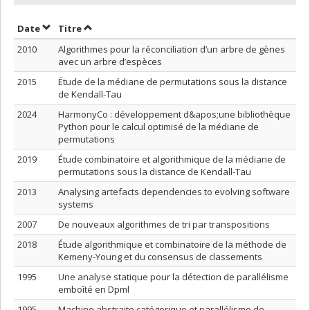
Trier par date en ordre décroissant
Trier par titre en ordre décroissant
Date
Titre
2010
Algorithmes pour la réconciliation d’un arbre de gènes
avec un arbre d’espèces
2015
Étude de la médiane de permutations sous la distance
de Kendall-Tau
2024
HarmonyCo : développement d&apos;une bibliothèque
Python pour le calcul optimisé de la médiane de
permutations
2019
Étude combinatoire et algorithmique de la médiane de
permutations sous la distance de Kendall-Tau
2013
Analysing artefacts dependencies to evolving software
systems
2007
De nouveaux algorithmes de tri par transpositions
2018
Étude algorithmique et combinatoire de la méthode de
Kemeny-Young et du consensus de classements
1995
Une analyse statique pour la détection de parallélisme
emboîté en Dpml
1995
Machine abstraite catégorique et parallélisme de