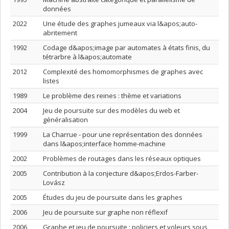
données
2022
Une étude des graphes jumeaux via l&apos;auto-
abritement
1992
Codage d&apos;image par automates à états finis, du
tétrarbre à l&apos;automate
2012
Complexité des homomorphismes de graphes avec
listes
1989
Le problème des reines : thème et variations
2004
Jeu de poursuite sur des modèles du web et
généralisation
1999
La Charrue - pour une représentation des données
dans l&apos;interface homme-machine
2002
Problèmes de routages dans les réseaux optiques
2005
Contribution à la conjecture d&apos;Erdos-Farber-
Lovász
2005
Études du jeu de poursuite dans les graphes
2006
Jeu de poursuite sur graphe non réflexif
2006
Graphe et jeu de poursuite : policiers et voleurs sous