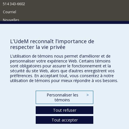
514 343-6602
Courriel
Nouvelles
Activités
Comment soutenir le Département?
L’UdeM reconnaît l’importance de
respecter la vie privée
BESOIN D'AIDE?
L’utilisation de témoins nous permet d’améliorer et de
Plan du site
personnaliser votre expérience Web. Certains témoins
Signaler une erreur
sont obligatoires pour assurer le fonctionnement et la
sécurité du site Web, alors que d’autres enregistrent vos
Accessibilité
préférences. En acceptant tout, vous consentez à notre
utilisation de témoins pour mieux répondre à vos besoins.
FACULTÉ DES ARTS ET DES SCIENCES
Nos départements et écoles
Personnaliser les
>
témoins
Nos centres d'études
Tout refuser
Nos programmes et cours
Tout accepter