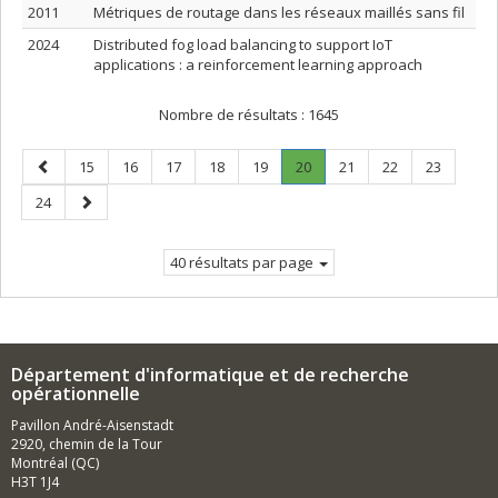
2011
Métriques de routage dans les réseaux maillés sans fil
2024
Distributed fog load balancing to support IoT
applications : a reinforcement learning approach
Nombre de résultats :
1645
Page
Page
Page
Page
Page
Page
Page
.
Page
Page
Page
15
16
17
18
19
20
21
22
23
précédente
Page
Page
Page
24
courante.
suivante
40 résultats par page
Département d'informatique et de recherche
opérationnelle
Pavillon André-Aisenstadt
2920, chemin de la Tour
Montréal (QC)
H3T 1J4