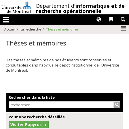
Passer
/
Département d'
informatique et de
au
recherche opérationnelle
contenu
Langues
Liens 
R
Menu
N
Accueil
La recherche
Thèses et mémoires
Thèses et mémoires
Des thèses et mémoires de nos étudiants sont conservés et
consultables dans Papyrus, le dépôt institutionnel de l'Université
de Montréal.
Rechercher dans la liste
Recher
Pour une recherche détaillée
Visiter Papyrus