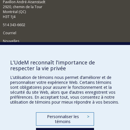
Pavillon André-Aisenstadt
2920, chemin de la Tour
Montréal (QC)
H3T 1J4
514 343-6602
Courriel
Nouvelles
Activités
Comment soutenir le Département?
L’UdeM reconnaît l’importance de
respecter la vie privée
BESOIN D'AIDE?
L’utilisation de témoins nous permet d’améliorer et de
Plan du site
personnaliser votre expérience Web. Certains témoins
Signaler une erreur
sont obligatoires pour assurer le fonctionnement et la
sécurité du site Web, alors que d’autres enregistrent vos
Accessibilité
préférences. En acceptant tout, vous consentez à notre
utilisation de témoins pour mieux répondre à vos besoins.
FACULTÉ DES ARTS ET DES SCIENCES
Nos départements et écoles
Personnaliser les
>
témoins
Nos centres d'études