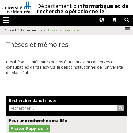
Passer
/
Département d'
informatique et de
au
recherche opérationnelle
contenu
Langues
Liens 
R
Menu
N
Accueil
La recherche
Thèses et mémoires
Thèses et mémoires
Des thèses et mémoires de nos étudiants sont conservés et
consultables dans Papyrus, le dépôt institutionnel de l'Université
de Montréal.
Rechercher dans la liste
Recher
Pour une recherche détaillée
Visiter Papyrus