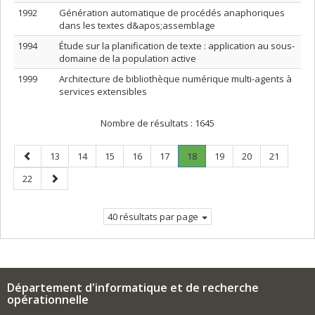
1992
Génération automatique de procédés anaphoriques
dans les textes d&apos;assemblage
1994
Étude sur la planification de texte : application au sous-
domaine de la population active
1999
Architecture de bibliothèque numérique multi-agents à
services extensibles
Nombre de résultats :
1645
Page
Page
Page
Page
Page
Page
Page
.
Page
Page
Page
13
14
15
16
17
18
19
20
21
précédente
Page
Page
Page
22
courante.
suivante
40 résultats par page
Département d'informatique et de recherche
opérationnelle