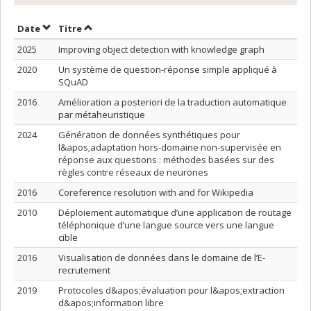
Trier par date en ordre décroissant
Trier par titre en ordre décroissant
Date
Titre
2025
Improving object detection with knowledge graph
2020
Un système de question-réponse simple appliqué à
SQuAD
2016
Amélioration a posteriori de la traduction automatique
par métaheuristique
2024
Génération de données synthétiques pour
l&apos;adaptation hors-domaine non-supervisée en
réponse aux questions : méthodes basées sur des
règles contre réseaux de neurones
2016
Coreference resolution with and for Wikipedia
2010
Déploiement automatique d’une application de routage
téléphonique d’une langue source vers une langue
cible
2016
Visualisation de données dans le domaine de l’E-
recrutement
2019
Protocoles d&apos;évaluation pour l&apos;extraction
d&apos;information libre