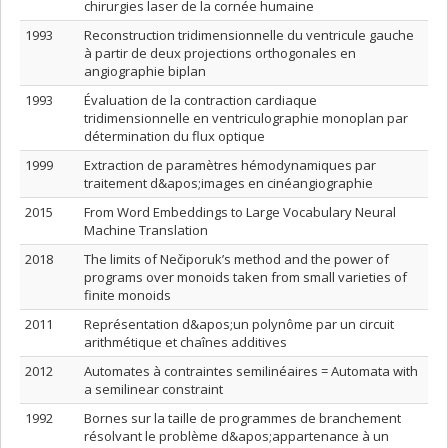
chirurgies laser de la cornée humaine
1993
Reconstruction tridimensionnelle du ventricule gauche
à partir de deux projections orthogonales en
angiographie biplan
1993
Évaluation de la contraction cardiaque
tridimensionnelle en ventriculographie monoplan par
détermination du flux optique
1999
Extraction de paramètres hémodynamiques par
traitement d&apos;images en cinéangiographie
2015
From Word Embeddings to Large Vocabulary Neural
Machine Translation
2018
The limits of Nečiporuk’s method and the power of
programs over monoids taken from small varieties of
finite monoids
2011
Représentation d&apos;un polynôme par un circuit
arithmétique et chaînes additives
2012
Automates à contraintes semilinéaires = Automata with
a semilinear constraint
1992
Bornes sur la taille de programmes de branchement
résolvant le problème d&apos;appartenance à un