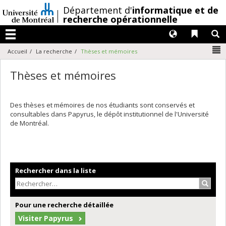
Passer
/
Département d'
informatique et de
au
recherche opérationnelle
contenu
Langues
Liens 
R
Menu
N
Accueil
La recherche
Thèses et mémoires
Thèses et mémoires
Des thèses et mémoires de nos étudiants sont conservés et
consultables dans Papyrus, le dépôt institutionnel de l'Université
de Montréal.
Rechercher dans la liste
Recher
Pour une recherche détaillée
Visiter Papyrus