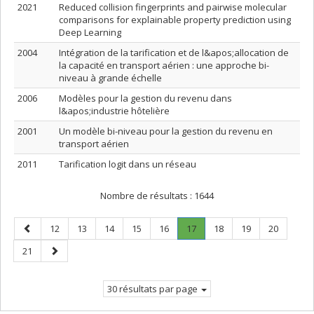
2021
Reduced collision fingerprints and pairwise molecular
comparisons for explainable property prediction using
Deep Learning
2004
Intégration de la tarification et de l&apos;allocation de
la capacité en transport aérien : une approche bi-
niveau à grande échelle
2006
Modèles pour la gestion du revenu dans
l&apos;industrie hôtelière
2001
Un modèle bi-niveau pour la gestion du revenu en
transport aérien
2011
Tarification logit dans un réseau
Nombre de résultats :
1644
Page
Page
Page
Page
Page
Page
Page
.
Page
Page
Page
12
13
14
15
16
17
18
19
20
précédente
Page
Page
Page
21
courante.
suivante
30 résultats par page