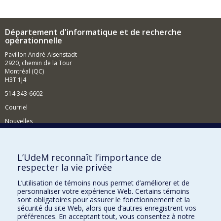
Département d'informatique et de recherche
opérationnelle
Pavillon André-Aisenstadt
2920, chemin de la Tour
Montréal (QC)
H3T 1J4
514 343-6602
Courriel
Nouvelles
Activités
Comment soutenir le Département?
L’UdeM reconnaît l’importance de
respecter la vie privée
BESOIN D'AIDE?
L’utilisation de témoins nous permet d’améliorer et de
Plan du site
personnaliser votre expérience Web. Certains témoins
Signaler une erreur
sont obligatoires pour assurer le fonctionnement et la
sécurité du site Web, alors que d’autres enregistrent vos
Accessibilité
préférences. En acceptant tout, vous consentez à notre