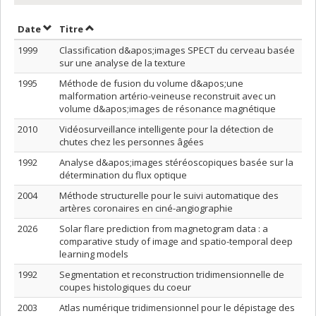
Trier par date en ordre décroissant
Trier par titre en ordre décroissant
Date
Titre
1999
Classification d&apos;images SPECT du cerveau basée
sur une analyse de la texture
1995
Méthode de fusion du volume d&apos;une
malformation artério-veineuse reconstruit avec un
volume d&apos;images de résonance magnétique
2010
Vidéosurveillance intelligente pour la détection de
chutes chez les personnes âgées
1992
Analyse d&apos;images stéréoscopiques basée sur la
détermination du flux optique
2004
Méthode structurelle pour le suivi automatique des
artères coronaires en ciné-angiographie
2026
Solar flare prediction from magnetogram data : a
comparative study of image and spatio-temporal deep
learning models
1992
Segmentation et reconstruction tridimensionnelle de
coupes histologiques du coeur
2003
Atlas numérique tridimensionnel pour le dépistage des