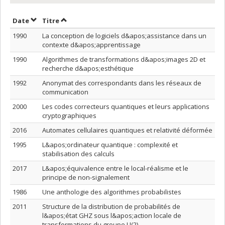
Trier par date en ordre croissant
Trier par titre en ordre croissant
Date
Titre
1990
La conception de logiciels d&apos;assistance dans un
contexte d&apos;apprentissage
1990
Algorithmes de transformations d&apos;images 2D et
recherche d&apos;esthétique
1992
Anonymat des correspondants dans les réseaux de
communication
2000
Les codes correcteurs quantiques et leurs applications
cryptographiques
2016
Automates cellulaires quantiques et relativité déformée
1995
L&apos;ordinateur quantique : complexité et
stabilisation des calculs
2017
L&apos;équivalence entre le local-réalisme et le
principe de non-signalement
1986
Une anthologie des algorithmes probabilistes
2011
Structure de la distribution de probabilités de
l&apos;état GHZ sous l&apos;action locale de
transformations du groupe U(2)