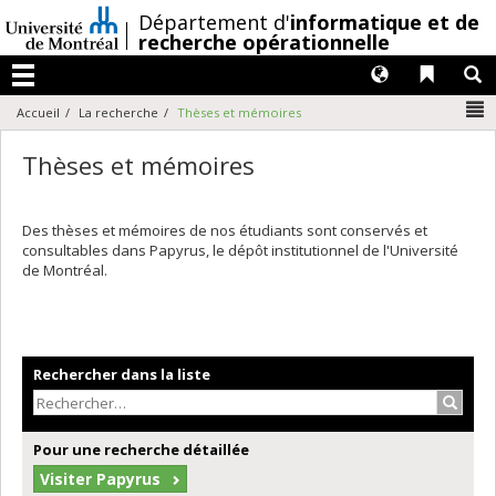
Passer
/
Département d'
informatique et de
au
recherche opérationnelle
contenu
Langues
Liens 
R
Menu
N
Accueil
La recherche
Thèses et mémoires
Thèses et mémoires
Des thèses et mémoires de nos étudiants sont conservés et
consultables dans Papyrus, le dépôt institutionnel de l'Université
de Montréal.
Rechercher dans la liste
Recher
Pour une recherche détaillée
Visiter Papyrus