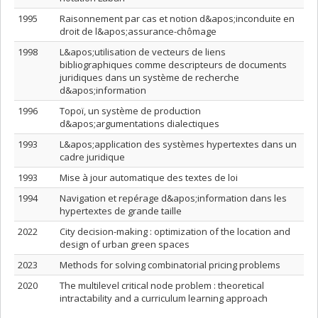
1995
Raisonnement par cas et notion d&apos;inconduite en
droit de l&apos;assurance-chômage
1998
L&apos;utilisation de vecteurs de liens
bibliographiques comme descripteurs de documents
juridiques dans un système de recherche
d&apos;information
1996
Topoï, un système de production
d&apos;argumentations dialectiques
1993
L&apos;application des systèmes hypertextes dans un
cadre juridique
1993
Mise à jour automatique des textes de loi
1994
Navigation et repérage d&apos;information dans les
hypertextes de grande taille
2022
City decision-making : optimization of the location and
design of urban green spaces
2023
Methods for solving combinatorial pricing problems
2020
The multilevel critical node problem : theoretical
intractability and a curriculum learning approach