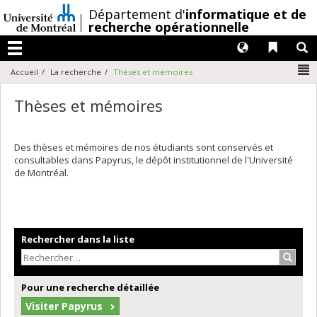
Passer
/
Département d'
informatique et de
au
recherche opérationnelle
contenu
Langues
Liens 
R
Menu
N
Accueil
La recherche
Thèses et mémoires
Thèses et mémoires
Des thèses et mémoires de nos étudiants sont conservés et
consultables dans Papyrus, le dépôt institutionnel de l'Université
de Montréal.
Rechercher dans la liste
Recher
Pour une recherche détaillée
Visiter Papyrus