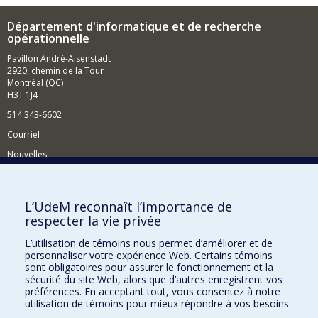
Département d'informatique et de recherche
opérationnelle
Pavillon André-Aisenstadt
2920, chemin de la Tour
Montréal (QC)
H3T 1J4
514 343-6602
Courriel
Nouvelles
Activités
Comment soutenir le Département?
L’UdeM reconnaît l’importance de
respecter la vie privée
BESOIN D'AIDE?
L’utilisation de témoins nous permet d’améliorer et de
Plan du site
personnaliser votre expérience Web. Certains témoins
Signaler une erreur
sont obligatoires pour assurer le fonctionnement et la
sécurité du site Web, alors que d’autres enregistrent vos
Accessibilité
préférences. En acceptant tout, vous consentez à notre
utilisation de témoins pour mieux répondre à vos besoins.
FACULTÉ DES ARTS ET DES SCIENCES