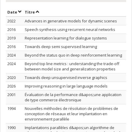
Trier par date en ordre croissant
Trier par titre en ordre croissant
Date
Titre
2022
Advances in generative models for dynamic scenes
2016
Speech synthesis using recurrent neural networks
2019
Representation learning for dialogue systems
2016
Towards deep semi supervised learning
2024
Beyond the status quo in deep reinforcement learning
2024
Beyond top line metrics : understanding the trade-off
between model size and generalization properties
2020
Towards deep unsupervised inverse graphics
2026
Improving reasoning in large language models
2001
Évaluation de la performance d&apos;une application
de type commerce électronique
1994
Nouvelles méthodes de résolution de problèmes de
conception de réseaux et leur implantation en
environnement parallèle
1990
Implantations parallèles d&apos;un algorithme de