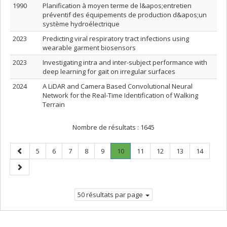
1990
Planification à moyen terme de l&apos;entretien
préventif des équipements de production d&apos;un
système hydroélectrique
2023
Predicting viral respiratory tract infections using
wearable garment biosensors
2023
Investigating intra and inter-subject performance with
deep learning for gait on irregular surfaces
2024
A LiDAR and Camera Based Convolutional Neural
Network for the Real-Time Identification of Walking
Terrain
Nombre de résultats :
1645
Page
Page
Page
Page
Page
Page
Page
.
Page
Page
Page
Page
5
6
7
8
9
10
11
12
13
14
précédente
Page
Page
courante.
suivante
50 résultats par page