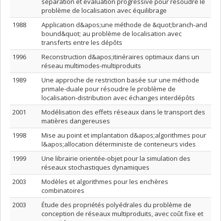
séparation et évaluation progressive pour résoudre le
problème de localisation avec équilibrage
1988
Application d&apos;une méthode de &quot;branch-and
bound&quot; au problème de localisation avec
transferts entre les dépôts
1996
Reconstruction d&apos;itinéraires optimaux dans un
réseau multimodes-multiproduits
1989
Une approche de restriction basée sur une méthode
primale-duale pour résoudre le problème de
localisation-distribution avec échanges interdépôts
2001
Modélisation des effets réseaux dans le transport des
matières dangereuses
1998
Mise au point et implantation d&apos;algorithmes pour
l&apos;allocation déterministe de conteneurs vides
1999
Une librairie orientée-objet pour la simulation des
réseaux stochastiques dynamiques
2003
Modèles et algorithmes pour les enchères
combinatoires
2003
Étude des propriétés polyédrales du problème de
conception de réseaux multiproduits, avec coût fixe et