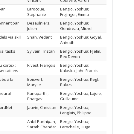
Vincent
Courville, Aaron
par
Larocque,
Bengio, Yoshua;
Stéphanie
Frejinger, Emma
ennent par
Desaulniers,
Bengio, Yoshua;
Julien
Gendreau, Michel
ls via skill
Shah, Vedant
Bengio, Yoshua; Goyal,
Anirudh
ual tasks
Sylvain, Tristan
Bengio, Yoshua; Hjelm,
Rex Devon
 cortex :
Rivest, François
Bengio, Yoshua;
sentations
Kalaska, John Francis
ués à la
Boisvert,
Bengio, Yoshua; Kegl,
Maryse
Balazs
neural
Kanuparthi,
Bengio, Yoshua; Lajoie,
Bhargav
Guillaume
WordNet
Jauvin, Christian
Bengio, Yoshua;
Langlais, Philippe
Anbil Parthipan,
Bengio, Yoshua;
Sarath Chandar
Larochelle, Hugo