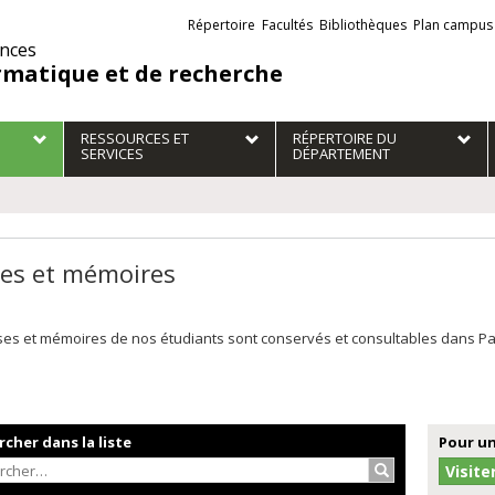
Liens
Répertoire
Facultés
Bibliothèques
Plan campus
externes
ences
rmatique et de recherche
RESSOURCES ET
RÉPERTOIRE DU
SERVICES
DÉPARTEMENT
es et mémoires
es et mémoires de nos étudiants sont conservés et consultables dans Papyr
cher dans la liste
Pour un
Rechercher…
Visite