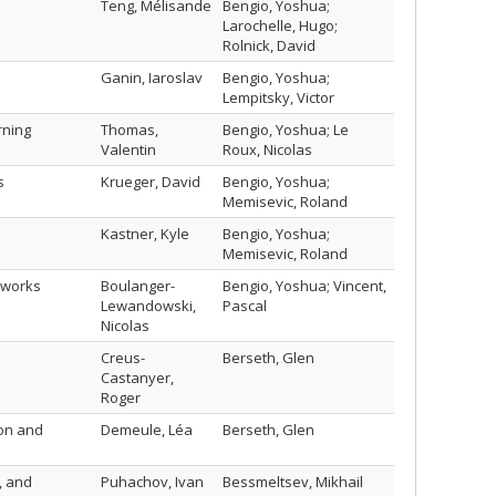
Teng, Mélisande
Bengio, Yoshua;
Larochelle, Hugo;
Rolnick, David
Ganin, Iaroslav
Bengio, Yoshua;
Lempitsky, Victor
rning
Thomas,
Bengio, Yoshua; Le
Valentin
Roux, Nicolas
s
Krueger, David
Bengio, Yoshua;
Memisevic, Roland
Kastner, Kyle
Bengio, Yoshua;
Memisevic, Roland
tworks
Boulanger-
Bengio, Yoshua; Vincent,
Lewandowski,
Pascal
Nicolas
Creus-
Berseth, Glen
Castanyer,
Roger
ion and
Demeule, Léa
Berseth, Glen
, and
Puhachov, Ivan
Bessmeltsev, Mikhail