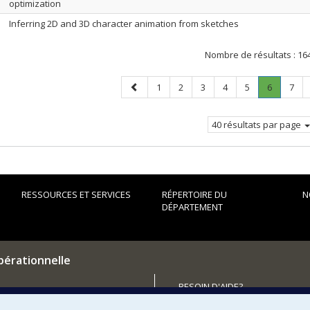
optimization
Inferring 2D and 3D character animation from sketches
Nombre de résultats :
16
Page
Page
Page
Page
Page
Page
Page
.
Page
1
2
3
4
5
6
7
précédente
Page
courante
40 résultats par page
RESSOURCES ET SERVICES
RÉPERTOIRE DU
N
DÉPARTEMENT
pérationnelle
BESOIN D'AIDE?
Plan du site