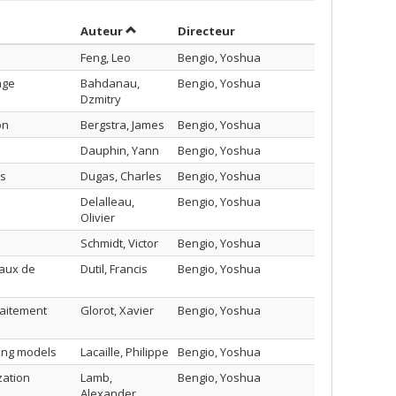
Trier par auteur en ordre croissant
par contributeur en ordre
Auteur
Directeur
Feng, Leo
Bengio, Yoshua
age
Bahdanau,
Bengio, Yoshua
Dzmitry
on
Bergstra, James
Bengio, Yoshua
Dauphin, Yann
Bengio, Yoshua
rs
Dugas, Charles
Bengio, Yoshua
Delalleau,
Bengio, Yoshua
Olivier
Schmidt, Victor
Bengio, Yoshua
eaux de
Dutil, Francis
Bengio, Yoshua
raitement
Glorot, Xavier
Bengio, Yoshua
ing models
Lacaille, Philippe
Bengio, Yoshua
zation
Lamb,
Bengio, Yoshua
Alexander