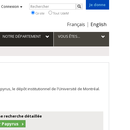
Je donne
Rechercher
Connexion
Rechercher
Ce site
Tout UdeM
Choix
Français
English
de
la
NOTRE DÉPARTEMENT
VOUS ÊTES...
langue
us, le dépôt institutionnel de l'Université de Montréal.
e recherche détaillée
r Papyrus