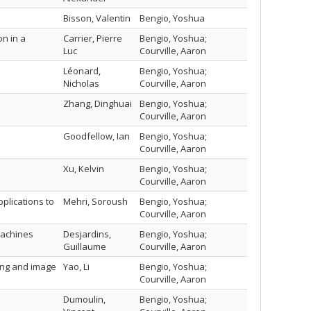
Bisson, Valentin
Bengio, Yoshua
on in a
Carrier, Pierre
Bengio, Yoshua;
Luc
Courville, Aaron
Léonard,
Bengio, Yoshua;
Nicholas
Courville, Aaron
Zhang, Dinghuai
Bengio, Yoshua;
Courville, Aaron
Goodfellow, Ian
Bengio, Yoshua;
Courville, Aaron
Xu, Kelvin
Bengio, Yoshua;
Courville, Aaron
plications to
Mehri, Soroush
Bengio, Yoshua;
Courville, Aaron
machines
Desjardins,
Bengio, Yoshua;
Guillaume
Courville, Aaron
ning and image
Yao, Li
Bengio, Yoshua;
Courville, Aaron
Dumoulin,
Bengio, Yoshua;