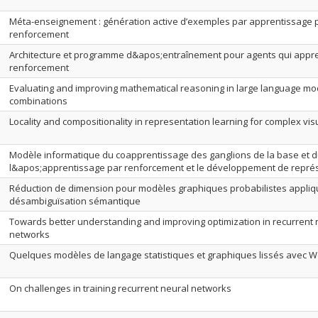
Méta-enseignement : génération active d’exemples par apprentissage 
renforcement
Architecture et programme d&apos;entraînement pour agents qui appr
renforcement
Evaluating and improving mathematical reasoning in large language mode
combinations
Locality and compositionality in representation learning for complex vis
Modèle informatique du coapprentissage des ganglions de la base et du
l&apos;apprentissage par renforcement et le développement de repré
Réduction de dimension pour modèles graphiques probabilistes appliq
désambiguïsation sémantique
Towards better understanding and improving optimization in recurrent 
networks
Quelques modèles de langage statistiques et graphiques lissés avec 
On challenges in training recurrent neural networks