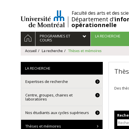
Passer
au
/
Faculté des arts et des sci
contenu
Département d'
info
opérationnelle
Navigation
ACCUEIL
PROGRAMMES ET
LA RECHERCHE
principale
COURS
Accueil
La recherche
Thèses et mémoires
LA RECHERCHE
Thès
Expertises de recherche
Des thès
Centre, groupes, chaires et
laboratoires
Nos étudiants aux cycles supérieurs
Recher
Thèses et mémoires