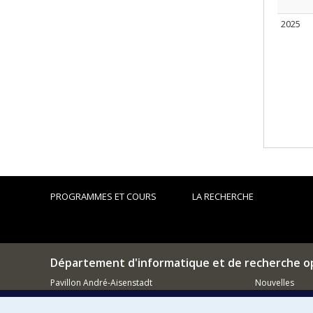
2025
PROGRAMMES ET COURS
LA RECHERCHE
Département d'informatique et de recherche o
Pavillon André-Aisenstadt
Nouvelles
2920, chemin de la Tour
Activités
Montréal (QC)