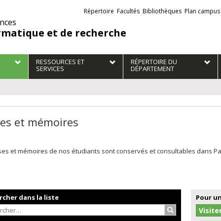
Liens
Répertoire
Facultés
Bibliothèques
Plan campus
externes
ences
rmatique et de recherche
RESSOURCES ET
RÉPERTOIRE DU
SERVICES
DÉPARTEMENT
es et mémoires
es et mémoires de nos étudiants sont conservés et consultables dans Papyr
cher dans la liste
Pour un
Rechercher…
Visite