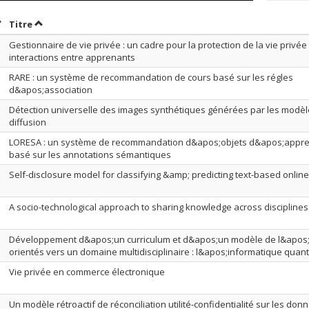
rier par date en ordre croissant
Trier par titre en ordre croissant
Titre
Gestionnaire de vie privée : un cadre pour la protection de la vie privée
interactions entre apprenants
RARE : un système de recommandation de cours basé sur les régles
d&apos;association
Détection universelle des images synthétiques générées par les modè
diffusion
LORESA : un système de recommandation d&apos;objets d&apos;appre
basé sur les annotations sémantiques
Self-disclosure model for classifying &amp; predicting text-based online
A socio-technological approach to sharing knowledge across disciplines
Développement d&apos;un curriculum et d&apos;un modèle de l&apos
orientés vers un domaine multidisciplinaire : l&apos;informatique quan
Vie privée en commerce électronique
Un modèle rétroactif de réconciliation utilité-confidentialité sur les don