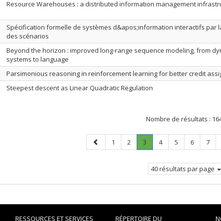
Resource Warehouses : a distributed information management infrastr
Spécification formelle de systèmes d&apos;information interactifs par 
des scénarios
Beyond the horizon : improved long-range sequence modeling, from dy
systems to language
Parsimonious reasoning in reinforcement learning for better credit ass
Steepest descent as Linear Quadratic Regulation
Nombre de résultats :
16
Page
Page
Page
Page
.
Page
Page
Page
Page
1
2
3
4
5
6
7
précédente
Page
courante.
40 résultats par page
RESSOURCES ET SERVICES
RÉPERTOIRE DU
N