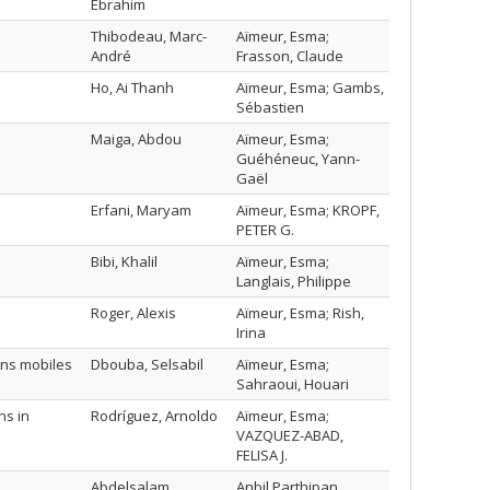
Ebrahim
Thibodeau, Marc-
Aïmeur, Esma;
André
Frasson, Claude
Ho, Ai Thanh
Aïmeur, Esma; Gambs,
Sébastien
Maiga, Abdou
Aïmeur, Esma;
Guéhéneuc, Yann-
Gaël
Erfani, Maryam
Aïmeur, Esma; KROPF,
PETER G.
Bibi, Khalil
Aïmeur, Esma;
Langlais, Philippe
Roger, Alexis
Aïmeur, Esma; Rish,
Irina
ons mobiles
Dbouba, Selsabil
Aïmeur, Esma;
Sahraoui, Houari
ns in
Rodríguez, Arnoldo
Aïmeur, Esma;
VAZQUEZ-ABAD,
FELISA J.
Abdelsalam,
Anbil Parthipan,