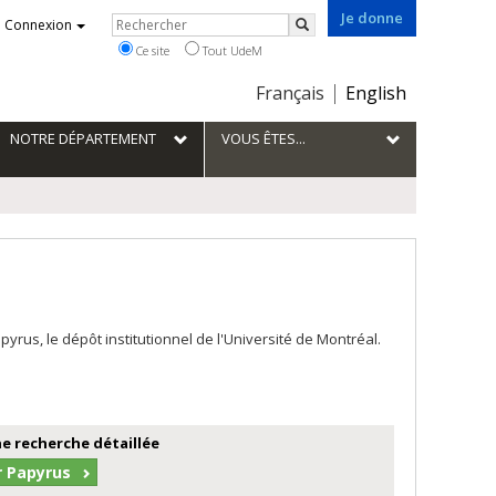
Je donne
Rechercher
Connexion
Rechercher
Ce site
Tout UdeM
Choix
Français
English
de
la
NOTRE DÉPARTEMENT
VOUS ÊTES...
langue
us, le dépôt institutionnel de l'Université de Montréal.
e recherche détaillée
r Papyrus