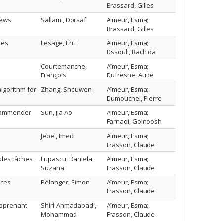
Brassard, Gilles
news
Sallami, Dorsaf
Aïmeur, Esma;
Brassard, Gilles
ues
Lesage, Éric
Aïmeur, Esma;
Dssouli, Rachida
Courtemanche,
Aïmeur, Esma;
François
Dufresne, Aude
algorithm for
Zhang, Shouwen
Aïmeur, Esma;
Dumouchel, Pierre
ecommender
Sun, Jia Ao
Aïmeur, Esma;
Farnadi, Golnoosh
Jebel, Imed
Aïmeur, Esma;
Frasson, Claude
 des tâches
Lupascu, Daniela
Aïmeur, Esma;
Suzana
Frasson, Claude
nces
Bélanger, Simon
Aïmeur, Esma;
Frasson, Claude
apprenant
Shiri-Ahmadabadi,
Aïmeur, Esma;
Mohammad-
Frasson, Claude