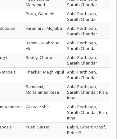
Mohamed
Sarath Chandar
Prato, Gabriele
Anbil Parthipan,
Sarath Chandar
olutional
Faramarzi, Mojtaba
Anbil Parthipan,
Sarath Chandar
Rahimi-Kalahroudi,
Anbil Parthipan,
Ali
Sarath Chandar
ough
Reddy, Charan
Anbil Parthipan,
Sarath Chandar
ge models
Thakkar, Megh Vipul
Anbil Parthipan,
Sarath Chandar
Samsami,
Anbil Parthipan,
Mohammad Reza
Sarath Chandar; Rish,
Irina
omputational
Gupta, Kshitij
Anbil Parthipan,
Sarath Chandar; Rish,
Irina
&apos;s
Yuen, Sai Ho
Babin, Gilbert; Kropf,
Peter G.