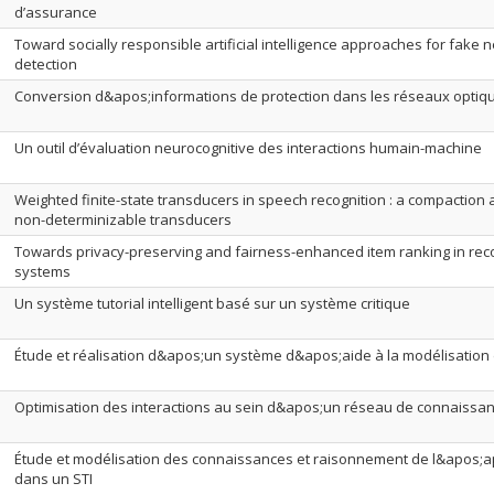
d’assurance
Toward socially responsible artificial intelligence approaches for fake 
detection
Conversion d&apos;informations de protection dans les réseaux optiq
Un outil d’évaluation neurocognitive des interactions humain-machine
Weighted finite-state transducers in speech recognition : a compaction 
non-determinizable transducers
Towards privacy-preserving and fairness-enhanced item ranking in r
systems
Un système tutorial intelligent basé sur un système critique
Étude et réalisation d&apos;un système d&apos;aide à la modélisation
Optimisation des interactions au sein d&apos;un réseau de connaissa
Étude et modélisation des connaissances et raisonnement de l&apos;
dans un STI