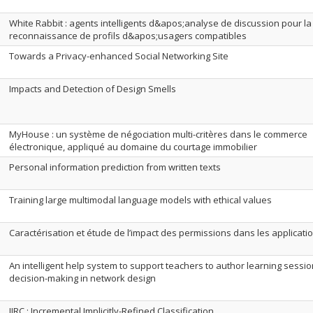
White Rabbit : agents intelligents d&apos;analyse de discussion pour la
reconnaissance de profils d&apos;usagers compatibles
Towards a Privacy-enhanced Social Networking Site
Impacts and Detection of Design Smells
MyHouse : un système de négociation multi-critères dans le commerce
électronique, appliqué au domaine du courtage immobilier
Personal information prediction from written texts
Training large multimodal language models with ethical values
Caractérisation et étude de l’impact des permissions dans les applicati
An intelligent help system to support teachers to author learning sessio
decision-making in network design
IIRC : Incremental Implicitly-Refined Classification