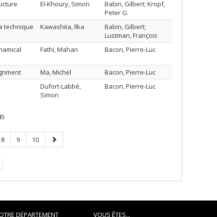
ucture
El-Khoury, Simon
Babin, Gilbert; Kropf,
Peter G.
la technique
Kawashita, Ilka
Babin, Gilbert;
Lustman, François
namical
Fathi, Mahan
Bacon, Pierre-Luc
ignment
Ma, Michel
Bacon, Pierre-Luc
Dufort-Labbé,
Bacon, Pierre-Luc
Simon
45
Page
Page
Page
Page
8
9
10
suivante
OTRE DÉPARTEMENT
VOUS ÊTES...