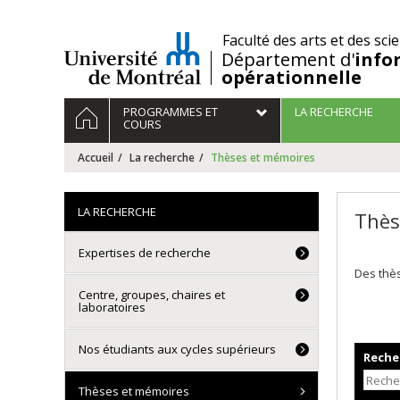
Passer
au
/
Faculté des arts et des sci
contenu
Département d'
info
opérationnelle
Navigation
ACCUEIL
PROGRAMMES ET
LA RECHERCHE
principale
COURS
Accueil
La recherche
Thèses et mémoires
LA RECHERCHE
Thès
Expertises de recherche
Des thès
Centre, groupes, chaires et
laboratoires
Nos étudiants aux cycles supérieurs
Recher
Thèses et mémoires