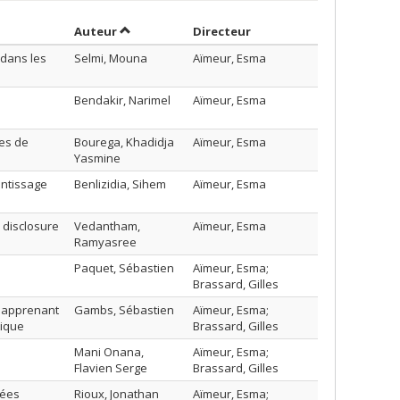
Trier par auteur en ordre croissant
par contributeur en ord
Auteur
Directeur
 dans les
Selmi, Mouna
Aïmeur, Esma
Bendakir, Narimel
Aïmeur, Esma
les de
Bourega, Khadidja
Aïmeur, Esma
Yasmine
ntissage
Benlizidia, Sihem
Aïmeur, Esma
 disclosure
Vedantham,
Aïmeur, Esma
Ramyasree
Paquet, Sébastien
Aïmeur, Esma;
Brassard, Gilles
;apprenant
Gambs, Sébastien
Aïmeur, Esma;
tique
Brassard, Gilles
Mani Onana,
Aïmeur, Esma;
Flavien Serge
Brassard, Gilles
nées
Rioux, Jonathan
Aïmeur, Esma;