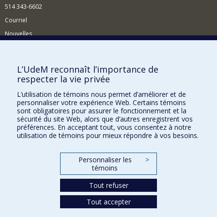
514 343-6602
Courriel
Nouvelles
Activités
Comment soutenir le Département?
L’UdeM reconnaît l’importance de
respecter la vie privée
BESOIN D'AIDE?
L’utilisation de témoins nous permet d’améliorer et de
Plan du site
personnaliser votre expérience Web. Certains témoins
Signaler une erreur
sont obligatoires pour assurer le fonctionnement et la
sécurité du site Web, alors que d’autres enregistrent vos
Accessibilité
préférences. En acceptant tout, vous consentez à notre
utilisation de témoins pour mieux répondre à vos besoins.
FACULTÉ DES ARTS ET DES SCIENCES
Nos départements et écoles
Personnaliser les
>
témoins
Nos centres d'études
Tout refuser
Nos programmes et cours
Tout accepter