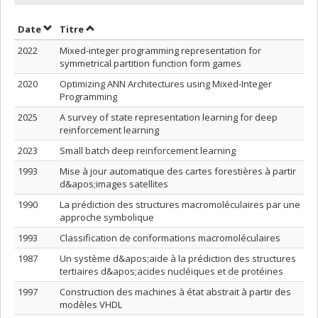
Trier par date en ordre croissant
Trier par titre en ordre croissant
Date
Titre
2022
Mixed-integer programming representation for
symmetrical partition function form games
2020
Optimizing ANN Architectures using Mixed-Integer
Programming
2025
A survey of state representation learning for deep
reinforcement learning
2023
Small batch deep reinforcement learning
1993
Mise à jour automatique des cartes forestières à partir
d&apos;images satellites
1990
La prédiction des structures macromoléculaires par une
approche symbolique
1993
Classification de conformations macromoléculaires
1987
Un système d&apos;aide à la prédiction des structures
tertiaires d&apos;acides nucléiques et de protéines
1997
Construction des machines à état abstrait à partir des
modèles VHDL