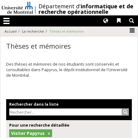
Passer
/
Département d'
informatique et de
au
recherche opérationnelle
contenu
Langues
Liens 
R
Menu
N
Accueil
La recherche
Thèses et mémoires
Thèses et mémoires
Des thèses et mémoires de nos étudiants sont conservés et
consultables dans Papyrus, le dépôt institutionnel de l'Université
de Montréal.
Rechercher dans la liste
Recher
Pour une recherche détaillée
Visiter Papyrus