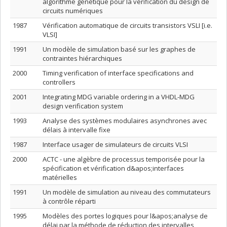
algorithme génétique pour la vérification du design de
circuits numériques
1987
Vérification automatique de circuits transistors VSLI [i.e.
VLSI]
1991
Un modèle de simulation basé sur les graphes de
contraintes hiérarchiques
2000
Timing verification of interface specifications and
controllers
2001
Integrating MDG variable ordering in a VHDL-MDG
design verification system
1993
Analyse des systèmes modulaires asynchrones avec
délais à intervalle fixe
1987
Interface usager de simulateurs de circuits VLSI
2000
ACTC - une algèbre de processus temporisée pour la
spécification et vérification d&apos;interfaces
matérielles
1991
Un modèle de simulation au niveau des commutateurs
à contrôle réparti
1995
Modèles des portes logiques pour l&apos;analyse de
délai par la méthode de réduction des intervalles