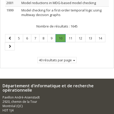
2001
Model reductions in MDG-based model checking
1999
Model checking for a first-order temporal logic using
multiway decision graphs
Nombre de résultats :
1645
Page
Page
Page
Page
Page
Page
Page
.
Page
Page
Page
Page
5
6
7
8
9
10
11
12
13
14
précédente
Page
Page
courante.
suivante
40 résultats par page
Département d'informatique et de recherche
opérationnelle
Pavillon André-Aisenstadt
2920, chemin de la Tour
Montréal (QC)
H3T 1J4