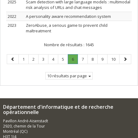
2025
Scam detection with large language models : multimodal
risk analysis of URLs and chat messages
2022
A personality aware recommendation system
2023
ZeroAbuse, a serious game to prevent child
maltreatment
Nombre de résultats :
1645
Page
Page
Page
Page
Page
Page
Page
.
Page
Page
Page
Page
Page
1
2
3
4
5
6
7
8
9
10
précédente
Page
suivant
courante.
10 résultats par page
Département d'informatique et de recherche
opérationnelle
Pavillon André-Aisenstadt
2920, chemin de la Tour
Montréal (QC)
H3T 1J4