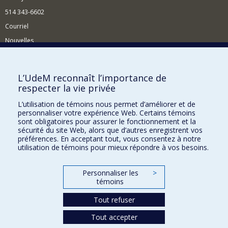
514 343-6602
Courriel
Nouvelles
Activités
Comment soutenir le Département?
L’UdeM reconnaît l’importance de
respecter la vie privée
BESOIN D'AIDE?
L’utilisation de témoins nous permet d’améliorer et de
Plan du site
personnaliser votre expérience Web. Certains témoins
Signaler une erreur
sont obligatoires pour assurer le fonctionnement et la
sécurité du site Web, alors que d’autres enregistrent vos
Accessibilité
préférences. En acceptant tout, vous consentez à notre
utilisation de témoins pour mieux répondre à vos besoins.
FACULTÉ DES ARTS ET DES SCIENCES
Nos départements et écoles
Personnaliser les
>
témoins
Nos centres d'études
Tout refuser
Nos programmes et cours
Tout accepter