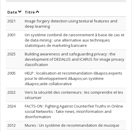
Trier par date en ordre croissant
Trier par titre en ordre croissant
Date
Titre
2021
Image forgery detection using textural features and
deep learning
2001
Un système combiné de raisonnement à base de cas et
de data mining : une alternative aux techniques
statistiques de marketing bancaire
2025
Building awareness and safeguarding privacy : the
development of DEDALUS and ICARUS for image privacy
classification
2005
HELP : localisation et recommandation d&apos;experts
pour le développement d&apos;un système
d&apos;aide collaborative
2022
Vers la sécurité des conteneurs : les comprendre et les
sécuriser
2024
FACTS-ON : Fighting Against Counterfeit Truths in Online
social Networks : fake news, misinformation and
disinformation
2012
Mures : Un système de recommandation de musique