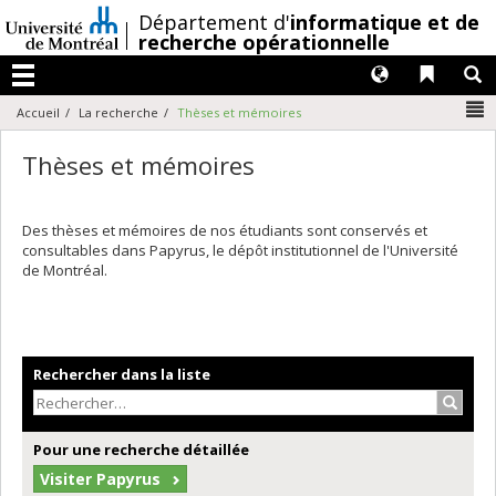
Passer
/
Département d'
informatique et de
au
recherche opérationnelle
contenu
Langues
Liens 
R
Menu
N
Accueil
La recherche
Thèses et mémoires
Thèses et mémoires
Des thèses et mémoires de nos étudiants sont conservés et
consultables dans Papyrus, le dépôt institutionnel de l'Université
de Montréal.
Rechercher dans la liste
Recher
Pour une recherche détaillée
Visiter Papyrus