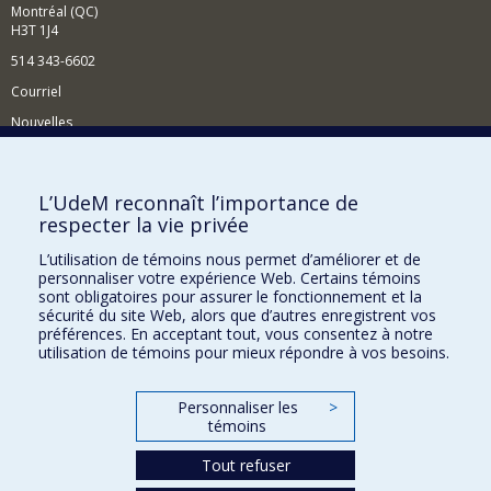
Montréal (QC)
H3T 1J4
514 343-6602
Courriel
Nouvelles
Activités
Comment soutenir le Département?
L’UdeM reconnaît l’importance de
respecter la vie privée
BESOIN D'AIDE?
L’utilisation de témoins nous permet d’améliorer et de
Plan du site
personnaliser votre expérience Web. Certains témoins
Signaler une erreur
sont obligatoires pour assurer le fonctionnement et la
sécurité du site Web, alors que d’autres enregistrent vos
Accessibilité
préférences. En acceptant tout, vous consentez à notre
utilisation de témoins pour mieux répondre à vos besoins.
FACULTÉ DES ARTS ET DES SCIENCES
Nos départements et écoles
Personnaliser les
>
témoins
Nos centres d'études
Tout refuser
Nos programmes et cours