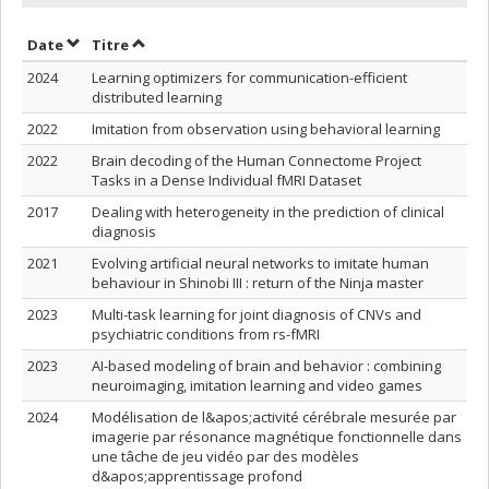
Trier par date en ordre croissant
Trier par titre en ordre croissant
Date
Titre
2024
Learning optimizers for communication-efficient
distributed learning
2022
Imitation from observation using behavioral learning
2022
Brain decoding of the Human Connectome Project
Tasks in a Dense Individual fMRI Dataset
2017
Dealing with heterogeneity in the prediction of clinical
diagnosis
2021
Evolving‌ ‌artificial‌ ‌neural‌ ‌networks‌‌ ‌to‌ ‌imitate‌ ‌human‌
‌behaviour‌‌ ‌in‌ ‌Shinobi‌ ‌III‌ ‌:‌ ‌return‌ ‌of‌ ‌the‌ ‌Ninja‌ ‌master‌
2023
Multi-task learning for joint diagnosis of CNVs and
psychiatric conditions from rs-fMRI
2023
AI-based modeling of brain and behavior : combining
neuroimaging, imitation learning and video games
2024
Modélisation de l&apos;activité cérébrale mesurée par
imagerie par résonance magnétique fonctionnelle dans
une tâche de jeu vidéo par des modèles
d&apos;apprentissage profond