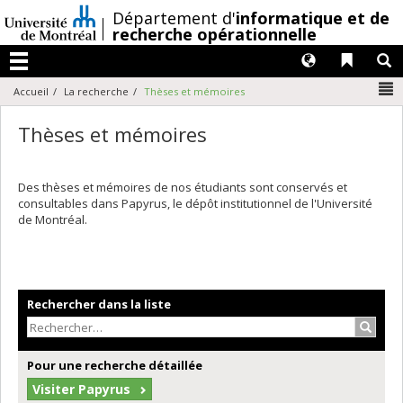
Passer
/
Département d'
informatique et de
au
recherche opérationnelle
contenu
Langues
Liens 
R
Menu
N
Accueil
La recherche
Thèses et mémoires
Thèses et mémoires
Des thèses et mémoires de nos étudiants sont conservés et
consultables dans Papyrus, le dépôt institutionnel de l'Université
de Montréal.
Rechercher dans la liste
Recher
Pour une recherche détaillée
Visiter Papyrus