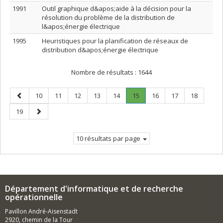
1991
Outil graphique d&apos;aide à la décision pour la
résolution du problème de la distribution de
l&apos;énergie électrique
1995
Heuristiques pour la planification de réseaux de
distribution d&apos;énergie électrique
Nombre de résultats :
1644
Page
Page
Page
Page
Page
Page
Page
.
Page
Page
Page
10
11
12
13
14
15
16
17
18
précédente
Page
Page
Page
19
courante.
suivante
10 résultats par page
Département d'informatique et de recherche
opérationnelle
Pavillon André-Aisenstadt
2920, chemin de la Tour