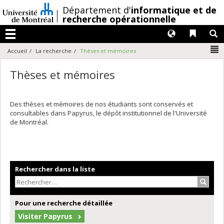
Passer
/
Département d'
informatique et de
au
recherche opérationnelle
contenu
Langues
Liens 
R
Menu
N
Accueil
La recherche
Thèses et mémoires
Thèses et mémoires
Des thèses et mémoires de nos étudiants sont conservés et
consultables dans Papyrus, le dépôt institutionnel de l'Université
de Montréal.
Rechercher dans la liste
Recher
Pour une recherche détaillée
Visiter Papyrus