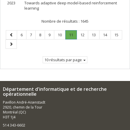
2023
Towards adaptive deep model-based reinforcement
learning
Nombre de résultats :
1645
Page
Page
Page
Page
Page
Page
Page
.
Page
Page
Page
Page
6
7
8
9
10
11
12
13
14
15
précédente
Page
Page
courante.
suivante
10 résultats par page
Département d'informatique et de recherche
opérationnelle
Pavillon André-Aisenstadt
2920, chemin de la Tour
Montréal (QC)
H3T 1J4
514 343-6602