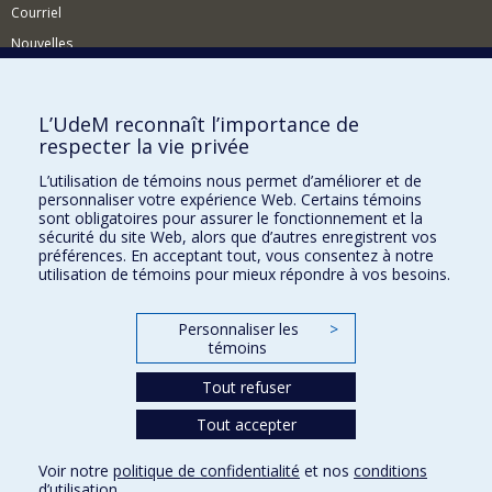
Courriel
Nouvelles
Activités
Comment soutenir le Département?
L’UdeM reconnaît l’importance de
respecter la vie privée
BESOIN D'AIDE?
L’utilisation de témoins nous permet d’améliorer et de
Plan du site
personnaliser votre expérience Web. Certains témoins
Signaler une erreur
sont obligatoires pour assurer le fonctionnement et la
sécurité du site Web, alors que d’autres enregistrent vos
Accessibilité
préférences. En acceptant tout, vous consentez à notre
utilisation de témoins pour mieux répondre à vos besoins.
FACULTÉ DES ARTS ET DES SCIENCES
Nos départements et écoles
Personnaliser les
>
témoins
Nos centres d'études
Tout refuser
Nos programmes et cours
Tout accepter
Confidentialité
Voir notre
politique de confidentialité
et nos
conditions
Conditions d’utilisation
d’utilisation
.