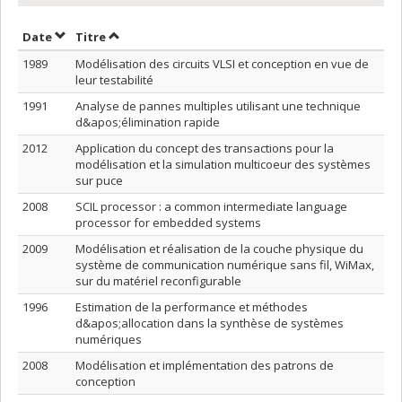
Trier par date en ordre croissant
Trier par titre en ordre croissant
Date
Titre
1989
Modélisation des circuits VLSI et conception en vue de
leur testabilité
1991
Analyse de pannes multiples utilisant une technique
d&apos;élimination rapide
2012
Application du concept des transactions pour la
modélisation et la simulation multicoeur des systèmes
sur puce
2008
SCIL processor : a common intermediate language
processor for embedded systems
2009
Modélisation et réalisation de la couche physique du
système de communication numérique sans fil, WiMax,
sur du matériel reconfigurable
1996
Estimation de la performance et méthodes
d&apos;allocation dans la synthèse de systèmes
numériques
2008
Modélisation et implémentation des patrons de
conception