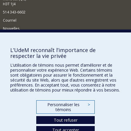
H3T 1J4
514 343-6602
Courriel
Nouvelles
Activités
Comment soutenir le Département?
L’UdeM reconnaît l’importance de
respecter la vie privée
BESOIN D'AIDE?
L’utilisation de témoins nous permet d’améliorer et de
Plan du site
personnaliser votre expérience Web. Certains témoins
Signaler une erreur
sont obligatoires pour assurer le fonctionnement et la
sécurité du site Web, alors que d’autres enregistrent vos
Accessibilité
préférences. En acceptant tout, vous consentez à notre
utilisation de témoins pour mieux répondre à vos besoins.
FACULTÉ DES ARTS ET DES SCIENCES
Nos départements et écoles
Personnaliser les
>
témoins
Nos centres d'études
Tout refuser
Nos programmes et cours
Tout accepter