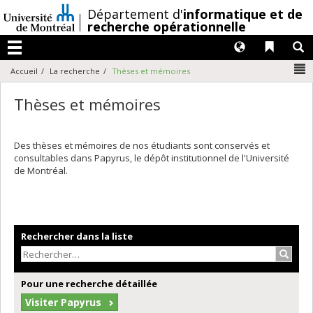
Passer
/
Département d'
informatique et de
au
recherche opérationnelle
contenu
Langues
Liens 
R
Menu
N
Accueil
La recherche
Thèses et mémoires
Thèses et mémoires
Des thèses et mémoires de nos étudiants sont conservés et
consultables dans Papyrus, le dépôt institutionnel de l'Université
de Montréal.
Rechercher dans la liste
Recher
Pour une recherche détaillée
Visiter Papyrus