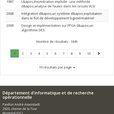
1987
L&apos;énumération implicite : une méthode
d&apos;analyse de fautes dans les circuits VLSI
2008
Intégration d&apos;un système d&apos;exploitation
dans le flot de développement logiciel/matériel
2008
Design et implémentation sur FPGA d&apos;un
algorithme DES
Nombre de résultats :
1645
Page
.
Page
Page
Page
Page
Page
Page
Page
Page
Page
Page
1
2
3
4
5
6
7
8
9
10
Page
suivante
courante.
10 résultats par page
Département d'informatique et de recherche
opérationnelle
Pavillon André-Aisenstadt
2920, chemin de la Tour
Montréal (QC)