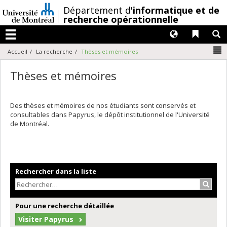
Passer
/
Département d'
informatique et de
au
recherche opérationnelle
contenu
Langues
Liens 
R
Menu
N
Accueil
La recherche
Thèses et mémoires
Thèses et mémoires
Des thèses et mémoires de nos étudiants sont conservés et
consultables dans Papyrus, le dépôt institutionnel de l'Université
de Montréal.
Rechercher dans la liste
Recher
Pour une recherche détaillée
Visiter Papyrus