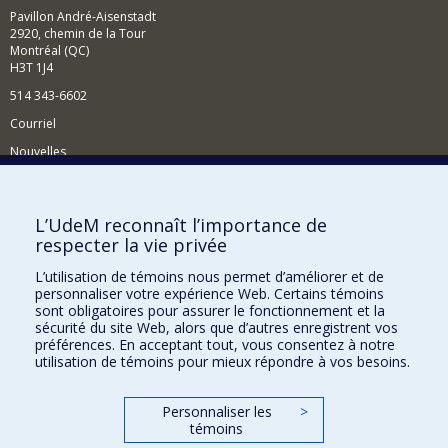
Pavillon André-Aisenstadt
2920, chemin de la Tour
Montréal (QC)
H3T 1J4
514 343-6602
Courriel
Nouvelles
Activités
Comment soutenir le Département?
L’UdeM reconnaît l’importance de
respecter la vie privée
BESOIN D'AIDE?
L’utilisation de témoins nous permet d’améliorer et de
Plan du site
personnaliser votre expérience Web. Certains témoins
Signaler une erreur
sont obligatoires pour assurer le fonctionnement et la
sécurité du site Web, alors que d’autres enregistrent vos
Accessibilité
préférences. En acceptant tout, vous consentez à notre
utilisation de témoins pour mieux répondre à vos besoins.
FACULTÉ DES ARTS ET DES SCIENCES
Nos départements et écoles
Personnaliser les
>
témoins
Nos centres d'études