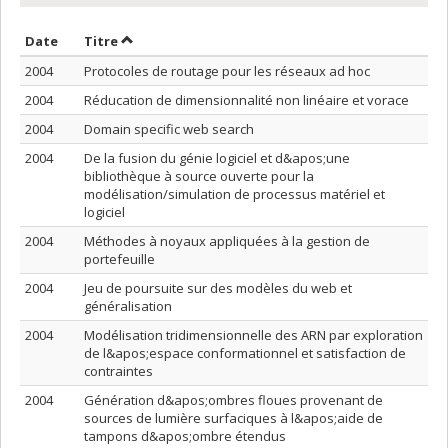
Trier par date en ordre décroissant
Trier par titre en ordre décroissant
Date
Titre
2004
Protocoles de routage pour les réseaux ad hoc
2004
Réducation de dimensionnalité non linéaire et vorace
2004
Domain specific web search
2004
De la fusion du génie logiciel et d&apos;une
bibliothèque à source ouverte pour la
modélisation/simulation de processus matériel et
logiciel
2004
Méthodes à noyaux appliquées à la gestion de
portefeuille
2004
Jeu de poursuite sur des modèles du web et
généralisation
2004
Modélisation tridimensionnelle des ARN par exploration
de l&apos;espace conformationnel et satisfaction de
contraintes
2004
Génération d&apos;ombres floues provenant de
sources de lumière surfaciques à l&apos;aide de
tampons d&apos;ombre étendus