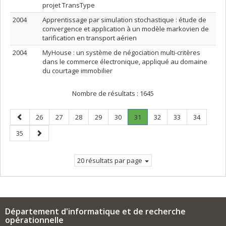
projet TransType
2004
Apprentissage par simulation stochastique : étude de
convergence et application à un modèle markovien de
tarification en transport aérien
2004
MyHouse : un système de négociation multi-critères
dans le commerce électronique, appliqué au domaine
du courtage immobilier
Nombre de résultats :
1645
Page
Page
Page
Page
Page
Page
Page
.
Page
Page
Page
26
27
28
29
30
31
32
33
34
précédente
Page
Page
Page
35
courante.
suivante
20 résultats par page
Département d'informatique et de recherche
opérationnelle