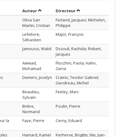
Trier par auteur en ordre décroissant
par contributeur en ordre dé
Auteur
Directeur
Oliva San
Ferland, Jacques; Michelon,
Martin, Cristian
Philippe
Lefebvre,
Major, François
Sébastien
Jamoussi, Walid
Dssouli, Rachida; Robert,
Jacques
Awwad,
Flocchini, Paola; Hahn,
Mohamad
Gena
es
Demers, Jocelyn
Crainic, Teodor Gabriel;
Gendreau, Michel
Beaulieu,
Feeley, Marc
Sylvain
Brière,
Poulin, Pierre
Normand
ur la
Faye, Pierre
Cerny, Eduard
bles
Hamard, Kamel
Kerherve, Brigitte; Nie, Jian-