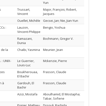
Yun
s
Trussart,
Major, François; Robert,
Vincent
Jacques
Ouellet, Michèle
Gecsei, Jan; Nie, Jian-Yun
Cs :
Lauzon,
Bengio, Yoshua
Vincent-Philippe
Ramazani,
Bochmann, Gregor V.
Dunia
 de la
Chaïbi, Yasmina
Meunier, Jean
 : UNIX-
Le Guerrier,
Mckenzie, Pierre
Louis-Luc
ices
Boukherouaa,
Frasson, Claude
El Bachir
n à
Gardouh, El
Frasson, Claude
Bachir
Azizi, Mostafa
Aboulhamid, El Mostapha;
Tabar, Sofiene
Poirier, Mathieu
Dssouli, Rachida