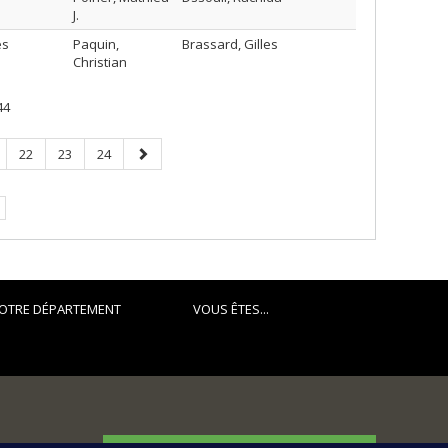
J.
es
Paquin,
Brassard, Gilles
Christian
44
ge
Page
Page
Page
Page
22
23
24
suivante
e.
OTRE DÉPARTEMENT
VOUS ÊTES...