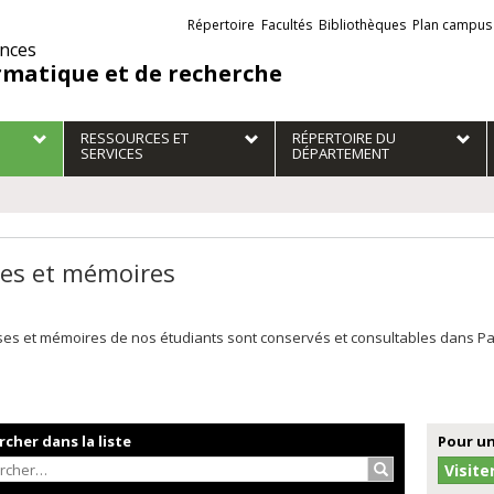
Liens
Répertoire
Facultés
Bibliothèques
Plan campus
externes
ences
rmatique et de recherche
RESSOURCES ET
RÉPERTOIRE DU
SERVICES
DÉPARTEMENT
es et mémoires
es et mémoires de nos étudiants sont conservés et consultables dans Papyr
cher dans la liste
Pour un
Rechercher…
Visite