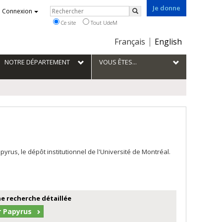
Je donne
Rechercher
Connexion
Rechercher
Ce site
Tout UdeM
Choix
Français
English
de
la
NOTRE DÉPARTEMENT
VOUS ÊTES...
langue
us, le dépôt institutionnel de l'Université de Montréal.
e recherche détaillée
r Papyrus