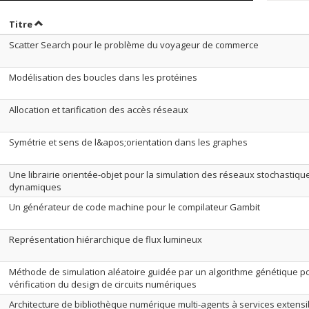
rier par date en ordre décroissant
Trier par titre en ordre décroissant
Titre
Scatter Search pour le problème du voyageur de commerce
Modélisation des boucles dans les protéines
Allocation et tarification des accès réseaux
Symétrie et sens de l&apos;orientation dans les graphes
Une librairie orientée-objet pour la simulation des réseaux stochastiqu
dynamiques
Un générateur de code machine pour le compilateur Gambit
Représentation hiérarchique de flux lumineux
Méthode de simulation aléatoire guidée par un algorithme génétique po
vérification du design de circuits numériques
Architecture de bibliothèque numérique multi-agents à services extensi