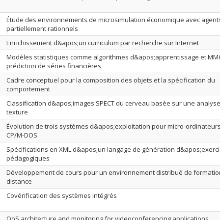
Étude des environnements de microsimulation économique avec agent
partiellement rationnels
Enrichissement d&apos;un curriculum par recherche sur Internet
Modèles statistiques comme algorithmes d&apos;apprentissage et MMC
prédiction de séries financières
Cadre conceptuel pour la composition des objets et la spécification du
comportement
Classification d&apos;images SPECT du cerveau basée sur une analyse
texture
Évolution de trois systèmes d&apos;exploitation pour micro-ordinateurs.
CP/M-DOS
Spécifications en XML d&apos;un langage de génération d&apos;exerc
pédagogiques
Développement de cours pour un environnement distribué de formatio
distance
Covérification des systèmes intégrés
QoS architecture and monitoring for videoconferencing applications