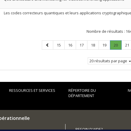
Les codes correcteurs quantiques et leurs applications cryptographiqu
Nombre de résultats :
16
Page
Page
Page
Page
Page
Page
Page
.
Pa
15
16
17
18
19
20
21
précédente
Page
courant
20 résultats par page
RESSOURCES ET SERVICES
RÉPERTOIRE DU
N
DÉPARTEMENT
pérationnelle
BESOIN D'AIDE?