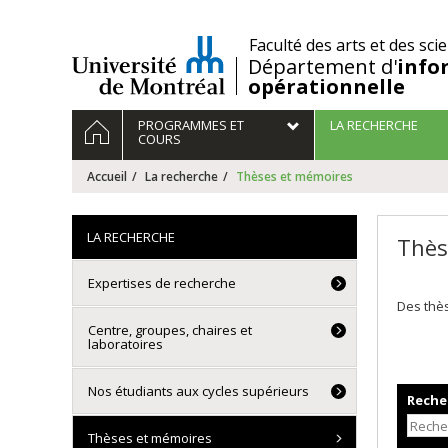
Passer
au
/
Faculté des arts et des sci
contenu
Département d'
info
opérationnelle
Navigation
ACCUEIL
PROGRAMMES ET
LA RECHERCHE
principale
COURS
Accueil
La recherche
Thèses et mémoires
LA RECHERCHE
Thès
Expertises de recherche
Des thès
Centre, groupes, chaires et
laboratoires
Nos étudiants aux cycles supérieurs
Recher
Thèses et mémoires