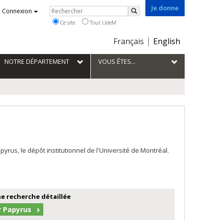
Je donne
Rechercher
Connexion
Rechercher
Ce site
Tout UdeM
Choix
Français
English
de
la
NOTRE DÉPARTEMENT
VOUS ÊTES...
langue
us, le dépôt institutionnel de l'Université de Montréal.
e recherche détaillée
r Papyrus