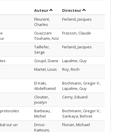
Trier par auteur en ordre décroissant
par contributeur en ordr
Auteur
Directeur
Fleurent,
Ferland, Jacques
Charles
me
Ouazzani
Frasson, Claude
eur
Touhami, Aziz
Taillefer,
Ferland, Jacques
Serge
tes
Goupil, Diane
Lapalme, Guy
r
Martel, Louis
Roy, Roch
El Iraki,
Bochmann, Gregor V.;
Abdelhamid
Lapalme, Guy
Cloutier,
Cerny, Eduard
Jocelyn
 protocoles
Barbeau,
Bochmann, Gregor V.;
Michel
Sarikaya, Behcet
ial sur un
Drissi-
Florian, Michael
Kaitouni,