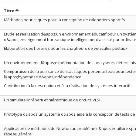
rier par date en ordre décroissant
Trier par titre en ordre décroissant
Titre
Méthodes heuristiques pour la conception de calendriers sportifs
Étude et réalisation d&apos;un environnement éducatif pour un systè
d&apos;enseignement bureautique intelligemment assisté par ordinat
Élaboration des horaires pour les chauffeurs de véhicules postaux
Un environnement d&apos;expérimentation des analyseurs déterminis
Comparaison de la puissance de statistiques portemanteau pour teste
l&apos;hypothèse d&apos;indépendance
Contribution à la description et à la réalisation de systèmes interactifs
Un simulateur réparti et hiérarchique de circuits VLSI
Prototype d&apos;un système d&apos;aide à la conception de tests de
Application de méthodes de Newton au problème d&apos;équilibre spat
réseau général