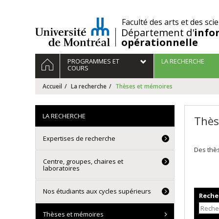
Passer
au
/
Faculté des arts et des sci
contenu
Département d'
info
opérationnelle
Navigation
ACCUEIL
PROGRAMMES ET
LA RECHERCHE
principale
COURS
Accueil
La recherche
Thèses et mémoires
LA RECHERCHE
Thès
Expertises de recherche
Des thès
Centre, groupes, chaires et
laboratoires
Nos étudiants aux cycles supérieurs
Recher
Thèses et mémoires