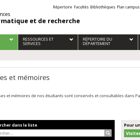
Liens
Répertoire
Facultés
Bibliothèques
Plan campus
externes
ences
rmatique et de recherche
RESSOURCES ET
RÉPERTOIRE DU
SERVICES
DÉPARTEMENT
es et mémoires
es et mémoires de nos étudiants sont conservés et consultables dans Papyr
cher dans la liste
Pour un
Rechercher…
Visite