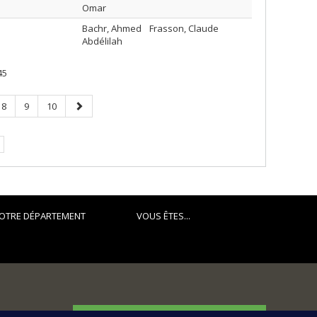
Omar
Bachr, Ahmed
Frasson, Claude
Abdélilah
45
Page
Page
Page
Page
8
9
10
suivante
OTRE DÉPARTEMENT
VOUS ÊTES...