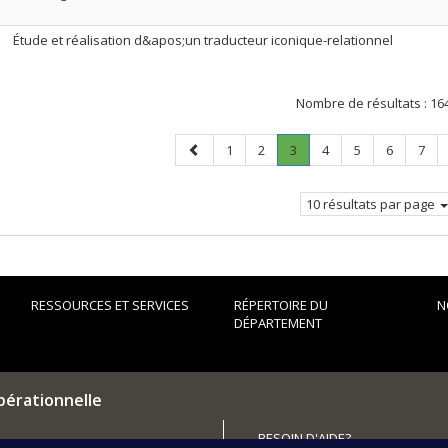
Étude et réalisation d&apos;un traducteur iconique-relationnel
Nombre de résultats :
16
Page
Page
Page
Page
.
Page
Page
Page
Page
1
2
3
4
5
6
7
précédente
Page
courante.
10 résultats par page
RESSOURCES ET SERVICES
RÉPERTOIRE DU
N
DÉPARTEMENT
pérationnelle
BESOIN D'AIDE?