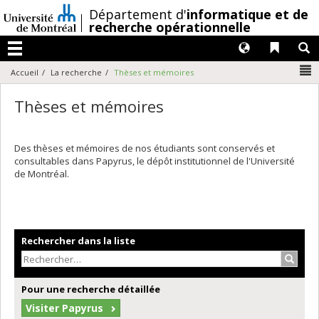
Passer
/
Département d'
informatique et de
au
recherche opérationnelle
contenu
Langues
Liens 
R
Menu
N
Accueil
La recherche
Thèses et mémoires
Thèses et mémoires
Des thèses et mémoires de nos étudiants sont conservés et
consultables dans Papyrus, le dépôt institutionnel de l'Université
de Montréal.
Rechercher dans la liste
Recher
Pour une recherche détaillée
Visiter Papyrus