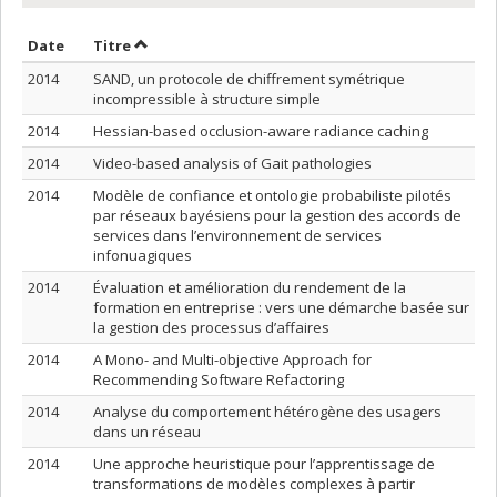
Trier par date en ordre croissant
Trier par titre en ordre croissant
Date
Titre
2014
SAND, un protocole de chiffrement symétrique
incompressible à structure simple
2014
Hessian-based occlusion-aware radiance caching
2014
Video-based analysis of Gait pathologies
2014
Modèle de confiance et ontologie probabiliste pilotés
par réseaux bayésiens pour la gestion des accords de
services dans l’environnement de services
infonuagiques
2014
Évaluation et amélioration du rendement de la
formation en entreprise : vers une démarche basée sur
la gestion des processus d’affaires
2014
A Mono- and Multi-objective Approach for
Recommending Software Refactoring
2014
Analyse du comportement hétérogène des usagers
dans un réseau
2014
Une approche heuristique pour l’apprentissage de
transformations de modèles complexes à partir