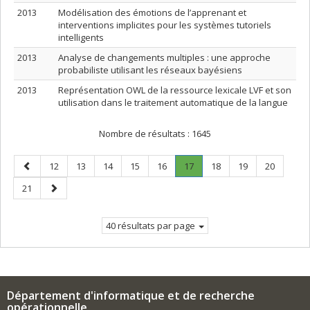
2013
Modélisation des émotions de l’apprenant et
interventions implicites pour les systèmes tutoriels
intelligents
2013
Analyse de changements multiples : une approche
probabiliste utilisant les réseaux bayésiens
2013
Représentation OWL de la ressource lexicale LVF et son
utilisation dans le traitement automatique de la langue
Nombre de résultats :
1645
Page
Page
Page
Page
Page
Page
Page
.
Page
Page
Page
12
13
14
15
16
17
18
19
20
précédente
Page
Page
Page
21
courante.
suivante
40 résultats par page
Département d'informatique et de recherche
opérationnelle