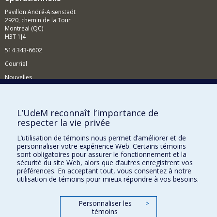
Pavillon André-Aisenstadt
2920, chemin de la Tour
Montréal (QC)
H3T 1J4
514 343-6602
Courriel
Nouvelles
Activités
Comment soutenir le Département?
L’UdeM reconnaît l’importance de
respecter la vie privée
BESOIN D'AIDE?
L’utilisation de témoins nous permet d’améliorer et de
Plan du site
personnaliser votre expérience Web. Certains témoins
Signaler une erreur
sont obligatoires pour assurer le fonctionnement et la
sécurité du site Web, alors que d’autres enregistrent vos
Accessibilité
préférences. En acceptant tout, vous consentez à notre
utilisation de témoins pour mieux répondre à vos besoins.
FACULTÉ DES ARTS ET DES SCIENCES
Nos départements et écoles
Personnaliser les
>
témoins
Nos centres d'études