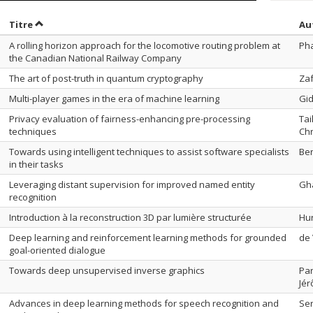
rier par date en ordre croissant
Trier par titre en ordre croissant
Titre
Au
A rolling horizon approach for the locomotive routing problem at
Ph
the Canadian National Railway Company
The art of post-truth in quantum cryptography
Zaf
Multi-player games in the era of machine learning
Gid
Privacy evaluation of fairness-enhancing pre-processing
Tai
techniques
Ch
Towards using intelligent techniques to assist software specialists
Be
in their tasks
Leveraging distant supervision for improved named entity
Gh
recognition
Introduction à la reconstruction 3D par lumière structurée
Hur
Deep learning and reinforcement learning methods for grounded
de 
goal-oriented dialogue
Towards deep unsupervised inverse graphics
Pa
Jé
Advances in deep learning methods for speech recognition and
Ser