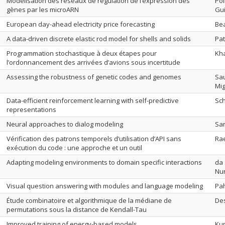
Modélisation des réseaux de régulation de l’expression des
Poi
gènes par les microARN
Gu
European day-ahead electricity price forecasting
Bea
A data-driven discrete elastic rod model for shells and solids
Pat
Programmation stochastique à deux étapes pour
Kh
l’ordonnancement des arrivées d’avions sous incertitude
Assessing the robustness of genetic codes and genomes
Sau
Mig
Data-efficient reinforcement learning with self-predictive
Sc
representations
Neural approaches to dialog modeling
San
Vérification des patrons temporels d’utilisation d’API sans
Rae
exécution du code : une approche et un outil
Adapting modeling environments to domain specific interactions
da 
Nu
Visual question answering with modules and language modeling
Pa
Étude combinatoire et algorithmique de la médiane de
Des
permutations sous la distance de Kendall-Tau
Improved training of energy-based models
Kum