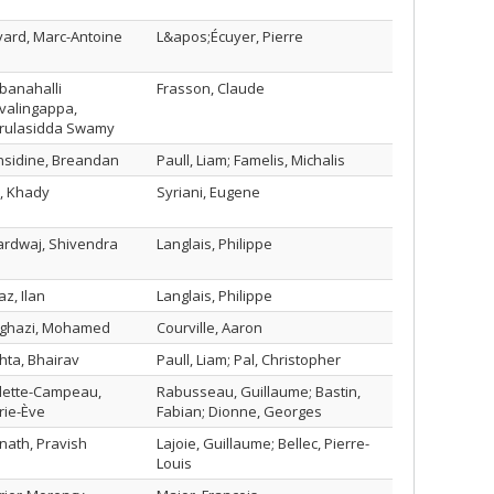
ard, Marc-Antoine
L&apos;Écuyer, Pierre
banahalli
Frasson, Claude
valingappa,
rulasidda Swamy
nsidine, Breandan
Paull, Liam; Famelis, Michalis
l, Khady
Syriani, Eugene
ardwaj, Shivendra
Langlais, Philippe
az, Ilan
Langlais, Philippe
lghazi, Mohamed
Courville, Aaron
ta, Bhairav
Paull, Liam; Pal, Christopher
lette-Campeau,
Rabusseau, Guillaume; Bastin,
rie-Ève
Fabian; Dionne, Georges
nath, Pravish
Lajoie, Guillaume; Bellec, Pierre-
Louis