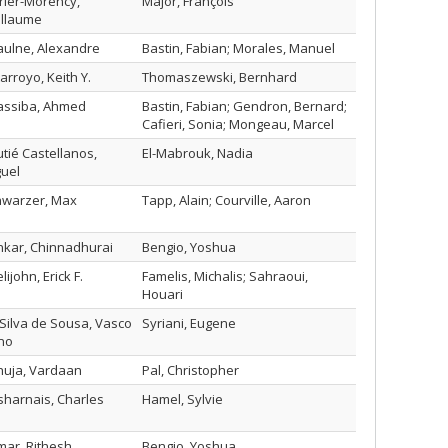
rier-Morency,
Major, François
illaume
ulne, Alexandre
Bastin, Fabian; Morales, Manuel
arroyo, Keith Y.
Thomaszewski, Bernhard
assiba, Ahmed
Bastin, Fabian; Gendron, Bernard;
Cafieri, Sonia; Mongeau, Marcel
tié Castellanos,
El-Mabrouk, Nadia
uel
hwarzer, Max
Tapp, Alain; Courville, Aaron
kar, Chinnadhurai
Bengio, Yoshua
lijohn, Erick F.
Famelis, Michalis; Sahraoui,
Houari
Silva de Sousa, Vasco
Syriani, Eugene
no
huja, Vardaan
Pal, Christopher
harnais, Charles
Hamel, Sylvie
ar, Rithesh
Bengio, Yoshua