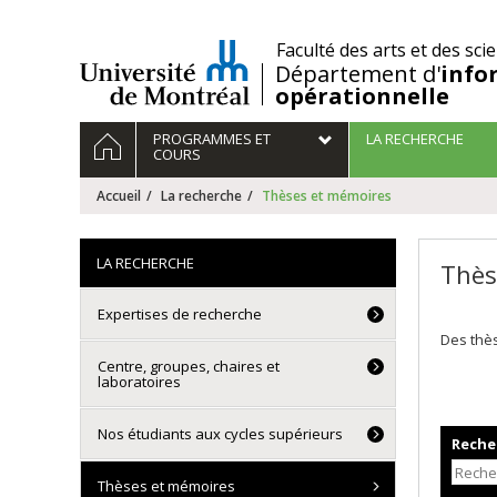
Passer
au
/
Faculté des arts et des sci
contenu
Département d'
info
opérationnelle
Navigation
ACCUEIL
PROGRAMMES ET
LA RECHERCHE
principale
COURS
Accueil
La recherche
Thèses et mémoires
LA RECHERCHE
Thès
Expertises de recherche
Des thès
Centre, groupes, chaires et
laboratoires
Nos étudiants aux cycles supérieurs
Recher
Thèses et mémoires