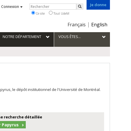
Je donne
Rechercher
Connexion
Rechercher
Ce site
Tout UdeM
Choix
Français
English
de
la
NOTRE DÉPARTEMENT
VOUS ÊTES...
langue
us, le dépôt institutionnel de l'Université de Montréal.
e recherche détaillée
r Papyrus