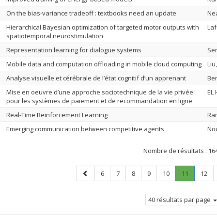
On the bias-variance tradeoff : textbooks need an update
Nea
Hierarchical Bayesian optimization of targeted motor outputs with
Laf
spatiotemporal neurostimulation
Representation learning for dialogue systems
Ser
Mobile data and computation offloading in mobile cloud computing
Liu
Analyse visuelle et cérébrale de l’état cognitif d’un apprenant
Be
Mise en oeuvre d’une approche sociotechnique de la vie privée
EL
pour les systèmes de paiement et de recommandation en ligne
Real-Time Reinforcement Learning
Ra
Emerging communication between competitive agents
Nou
Nombre de résultats :
16
Page
Page
Page
Page
Page
Page
Page
.
Page
6
7
8
9
10
11
12
précédente
Page
courante.
40 résultats par page