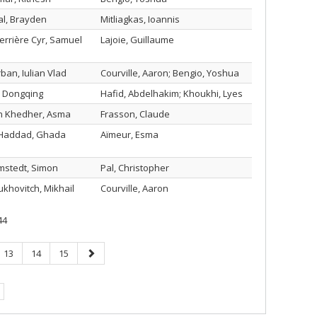
l, Brayden
Mitliagkas, Ioannis
errière Cyr, Samuel
Lajoie, Guillaume
ban, Iulian Vlad
Courville, Aaron; Bengio, Yoshua
, Dongqing
Hafid, Abdelhakim; Khoukhi, Lyes
n Khedher, Asma
Frasson, Claude
 Haddad, Ghada
Aïmeur, Esma
mstedt, Simon
Pal, Christopher
khovitch, Mikhail
Courville, Aaron
44
Page
Page
Page
Page
13
14
15
suivante