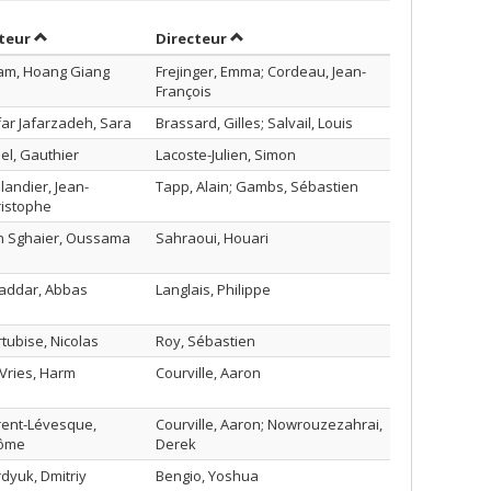
Trier par auteur en ordre croissant
par contributeur en ordre croissan
teur
Directeur
am, Hoang Giang
Frejinger, Emma; Cordeau, Jean-
François
ar Jafarzadeh, Sara
Brassard, Gilles; Salvail, Louis
el, Gauthier
Lacoste-Julien, Simon
llandier, Jean-
Tapp, Alain; Gambs, Sébastien
ristophe
n Sghaier, Oussama
Sahraoui, Houari
addar, Abbas
Langlais, Philippe
tubise, Nicolas
Roy, Sébastien
Vries, Harm
Courville, Aaron
rent-Lévesque,
Courville, Aaron; Nowrouzezahrai,
rôme
Derek
dyuk, Dmitriy
Bengio, Yoshua