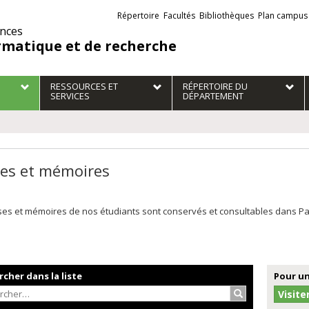
Liens
Répertoire
Facultés
Bibliothèques
Plan campus
externes
ences
rmatique et de recherche
RESSOURCES ET
RÉPERTOIRE DU
SERVICES
DÉPARTEMENT
es et mémoires
es et mémoires de nos étudiants sont conservés et consultables dans Papyr
cher dans la liste
Pour un
Rechercher…
Visite