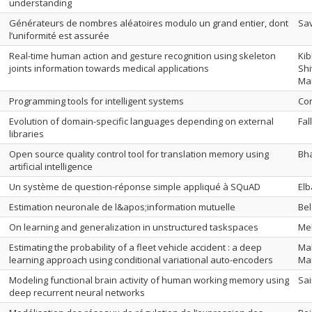
understanding
Générateurs de nombres aléatoires modulo un grand entier, dont
Sav
l’uniformité est assurée
Real-time human action and gesture recognition using skeleton
Kib
joints information towards medical applications
Shi
Ma
Programming tools for intelligent systems
Co
Evolution of domain-specific languages depending on external
Fal
libraries
Open source quality control tool for translation memory using
Bh
artificial intelligence
Un système de question-réponse simple appliqué à SQuAD
Elb
Estimation neuronale de l&apos;information mutuelle
Be
On learning and generalization in unstructured taskspaces
Meh
Estimating the probability of a fleet vehicle accident : a deep
Ma
learning approach using conditional variational auto-encoders
Ma
Modeling functional brain activity of human working memory using
Sai
deep recurrent neural networks