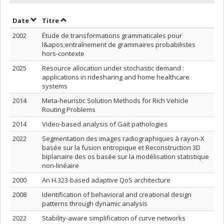
Trier par date en ordre décroissant
Trier par titre en ordre décroissant
Date
Titre
2002
Étude de transformations grammaticales pour
l&apos;entraînement de grammaires probabilistes
hors-contexte
2025
Resource allocation under stochastic demand :
applications in ridesharing and home healthcare
systems
2014
Meta-heuristic Solution Methods for Rich Vehicle
Routing Problems
2014
Video-based analysis of Gait pathologies
2022
Segmentation des images radiographiques à rayon-X
basée sur la fusion entropique et Reconstruction 3D
biplanaire des os basée sur la modélisation statistique
non-linéaire
2000
An H.323-based adaptive QoS architecture
2008
Identification of behavioral and creational design
patterns through dynamic analysis
2022
Stability-aware simplification of curve networks