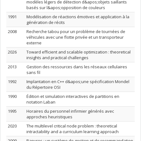
modèles légers de détection d&apos;objets saillants
basés sur l&apos;opposition de couleurs
1991
Modélisation de réactions émotives et application à la
génération de récits
2008
Recherche tabou pour un problème de tournées de
véhicules avec une flotte privée et un transporteur
externe
2026
Toward efficient and scalable optimization : theoretical
insights and practical challenges
2013
Gestion des ressources dans les réseaux cellulaires
sans fil
1992
Implantation en C++ d&apos;une spécification Mondel
du Répertoire OSI
1990
Édition et simulation interactives de partitions en
notation Laban
1995
Horaires du personnel infirmier générés avec
approches heuristiques
2020
The multilevel critical node problem : theoretical
intractability and a curriculum learning approach
2009
Papyres : un système de gestion et de recommandation