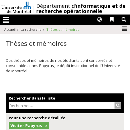
Passer
/
Département d'
informatique et de
au
recherche opérationnelle
contenu
Langues
Liens 
R
Menu
N
Accueil
La recherche
Thèses et mémoires
Thèses et mémoires
Des thèses et mémoires de nos étudiants sont conservés et
consultables dans Papyrus, le dépôt institutionnel de l'Université
de Montréal.
Rechercher dans la liste
Recher
Pour une recherche détaillée
Visiter Papyrus