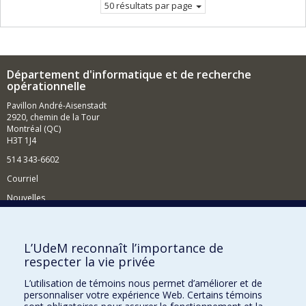
50 résultats par page
Département d'informatique et de recherche
opérationnelle
Pavillon André-Aisenstadt
2920, chemin de la Tour
Montréal (QC)
H3T 1J4
514 343-6602
Courriel
Nouvelles
Activités
Comment soutenir le Département?
L’UdeM reconnaît l’importance de
respecter la vie privée
BESOIN D'AIDE?
L’utilisation de témoins nous permet d’améliorer et de
Plan du site
personnaliser votre expérience Web. Certains témoins
Signaler une erreur