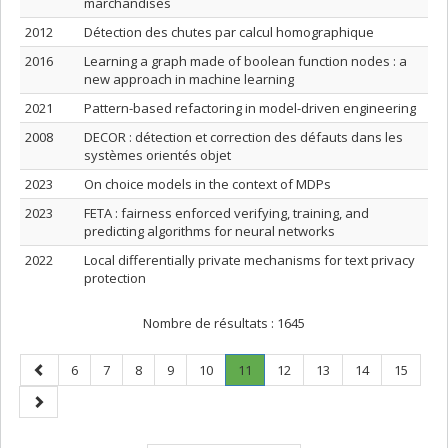
marchandises
2012
Détection des chutes par calcul homographique
2016
Learning a graph made of boolean function nodes : a
new approach in machine learning
2021
Pattern-based refactoring in model-driven engineering
2008
DECOR : détection et correction des défauts dans les
systèmes orientés objet
2023
On choice models in the context of MDPs
2023
FETA : fairness enforced verifying, training, and
predicting algorithms for neural networks
2022
Local differentially private mechanisms for text privacy
protection
Nombre de résultats :
1645
Page
Page
Page
Page
Page
Page
Page
.
Page
Page
Page
Page
6
7
8
9
10
11
12
13
14
15
précédente
Page
Page
courante.
suivante