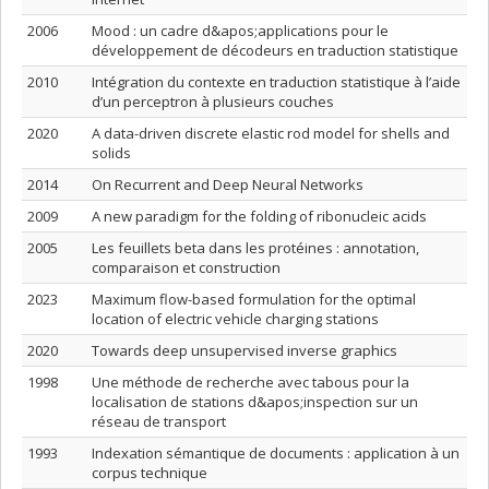
2006
Mood : un cadre d&apos;applications pour le
développement de décodeurs en traduction statistique
2010
Intégration du contexte en traduction statistique à l’aide
d’un perceptron à plusieurs couches
2020
A data-driven discrete elastic rod model for shells and
solids
2014
On Recurrent and Deep Neural Networks
2009
A new paradigm for the folding of ribonucleic acids
2005
Les feuillets beta dans les protéines : annotation,
comparaison et construction
2023
Maximum flow-based formulation for the optimal
location of electric vehicle charging stations
2020
Towards deep unsupervised inverse graphics
1998
Une méthode de recherche avec tabous pour la
localisation de stations d&apos;inspection sur un
réseau de transport
1993
Indexation sémantique de documents : application à un
corpus technique