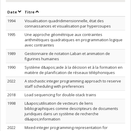
Trier par date en ordre décroissant
Trier par titre en ordre décroissant
Date
Titre
1994
Visualisation quadridimensionnelle, état des
connaissances et visualisation par hypercoupes
1995
Une approche géométrique aux contraintes
arithmétiques quadratiques en programmation logique
avec contraintes
1989
Gestionnaire de notation Laban et animation de
figurines humaines
1990
Système d&apos;aide à la décision et à la formation en
matière de planification de réseaux téléphoniques
2022
A stochastic integer programming approach to reserve
staff scheduling with preferences
2018
Load sequencing for double-stack trains
1998
L&apos;utilisation de vecteurs de liens
bibliographiques comme descripteurs de documents
juridiques dans un système de recherche
d&apos;information
2022
Mixed-integer programming representation for