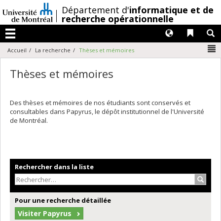
Passer
/
Département d'
informatique et de
au
recherche opérationnelle
contenu
Langues
Liens 
R
Menu
N
Accueil
La recherche
Thèses et mémoires
Thèses et mémoires
Des thèses et mémoires de nos étudiants sont conservés et
consultables dans Papyrus, le dépôt institutionnel de l'Université
de Montréal.
Rechercher dans la liste
Recher
Pour une recherche détaillée
Visiter Papyrus