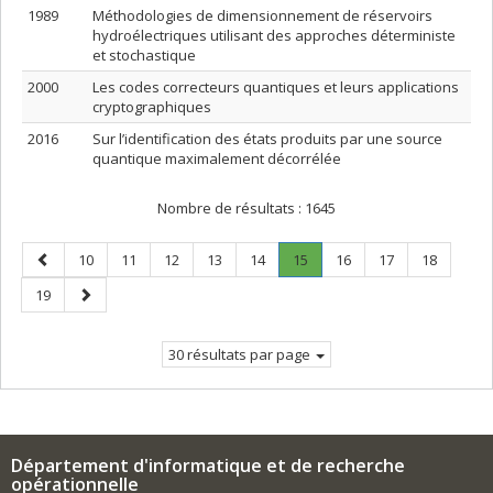
1989
Méthodologies de dimensionnement de réservoirs
hydroélectriques utilisant des approches déterministe
et stochastique
2000
Les codes correcteurs quantiques et leurs applications
cryptographiques
2016
Sur l’identification des états produits par une source
quantique maximalement décorrélée
Nombre de résultats :
1645
Page
Page
Page
Page
Page
Page
Page
.
Page
Page
Page
10
11
12
13
14
15
16
17
18
précédente
Page
Page
Page
19
courante.
suivante
30 résultats par page
Département d'informatique et de recherche
opérationnelle