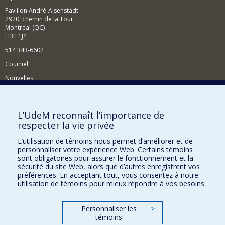
Pavillon André-Aisenstadt
2920, chemin de la Tour
Montréal (QC)
H3T 1J4
514 343-6602
Courriel
Nouvelles
Activités
Comment soutenir le Département?
L’UdeM reconnaît l’importance de
respecter la vie privée
BESOIN D'AIDE?
L’utilisation de témoins nous permet d’améliorer et de
Plan du site
personnaliser votre expérience Web. Certains témoins
Signaler une erreur
sont obligatoires pour assurer le fonctionnement et la
sécurité du site Web, alors que d’autres enregistrent vos
Accessibilité
préférences. En acceptant tout, vous consentez à notre
utilisation de témoins pour mieux répondre à vos besoins.
FACULTÉ DES ARTS ET DES SCIENCES
Nos départements et écoles
Personnaliser les
>
témoins
Nos centres d'études