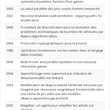
symmetrical partition function form games
2003
Le calcul parallèle des plus courts chemins temporels
2022
Neural probabilistic path prediction : skipping paths for
acceleration
2000
Procédure de diversification pour la résolution des
problèmes stochastiques de tournées de véhicules par
l&apos;algorithme tabou
2004
Protocoles cryptographiques pour la bourse
1986
Opérations booléennes sur les solides dans le langage
MIRA-SHADING
2009
Multi-Prover and parallel repetition in non-classical
interactive games
2004
Apprentissage semi-supervisé par réduction de
dimensionnalité non linéaire
2024
Modélisation de l&apos;activité cérébrale mesurée par
imagerie par résonance magnétique fonctionnelle dans
une tâche de jeu vidéo par des modèles
d&apos;apprentissage profond
2002
Magellan : un agent pour simplifier les achats sur
internet