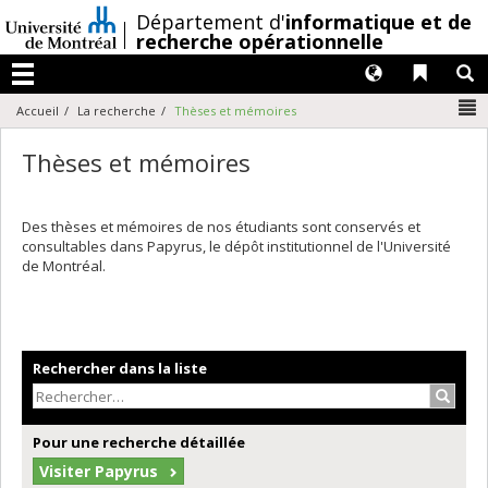
Passer
/
Département d'
informatique et de
au
recherche opérationnelle
contenu
Langues
Liens 
R
Menu
N
Accueil
La recherche
Thèses et mémoires
Thèses et mémoires
Des thèses et mémoires de nos étudiants sont conservés et
consultables dans Papyrus, le dépôt institutionnel de l'Université
de Montréal.
Rechercher dans la liste
Recher
Pour une recherche détaillée
Visiter Papyrus