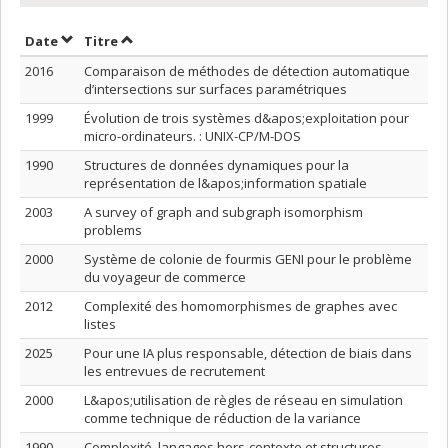
Trier par date en ordre croissant
Trier par titre en ordre croissant
Date
Titre
2016
Comparaison de méthodes de détection automatique
d’intersections sur surfaces paramétriques
1999
Évolution de trois systèmes d&apos;exploitation pour
micro-ordinateurs. : UNIX-CP/M-DOS
1990
Structures de données dynamiques pour la
représentation de l&apos;information spatiale
2003
A survey of graph and subgraph isomorphism
problems
2000
Système de colonie de fourmis GENI pour le problème
du voyageur de commerce
2012
Complexité des homomorphismes de graphes avec
listes
2025
Pour une IA plus responsable, détection de biais dans
les entrevues de recrutement
2000
L&apos;utilisation de règles de réseau en simulation
comme technique de réduction de la variance
1990
Complexité, langages hors-contexte et structures