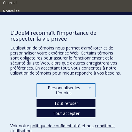
Courriel
Nouvelles
Activités
Comment soutenir le Département?
L’UdeM reconnaît l’importance de
respecter la vie privée
BESOIN D'AIDE?
L’utilisation de témoins nous permet d’améliorer et de
Plan du site
personnaliser votre expérience Web. Certains témoins
Signaler une erreur
sont obligatoires pour assurer le fonctionnement et la
sécurité du site Web, alors que d’autres enregistrent vos
Accessibilité
préférences. En acceptant tout, vous consentez à notre
utilisation de témoins pour mieux répondre à vos besoins.
FACULTÉ DES ARTS ET DES SCIENCES
Nos départements et écoles
Personnaliser les
>
témoins
Nos centres d'études
Tout refuser
Nos programmes et cours
Tout accepter
Confidentialité
Voir notre
politique de confidentialité
et nos
conditions
Conditions d’utilisation
d’utilisation
.