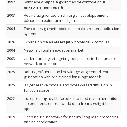
1992
Synthèse d&apos;algorithmes de contrôle pour
environnement réparti
2003
Réalité augmentée en chirurgie : développement
d&apos;un pointeur intelligent
2004
The co-design methodologies on click router application
system
2026
Expansion d’aléa via les jeux non-locaux compilés
2004
Nego : a virtual negociation market
2003
Understanding retargeting compilation techniques for
network processors
2025
Robust, efficient, and knowledge-augmented text
generation with pre-trained language models
2025
3D generative models and score-based diffusion in
function space
2022
Incorporating health factors into food recommendation
: experiments on real-world data from a weight-loss
app
2019
Deep neural networks for natural language processing
and its acceleration