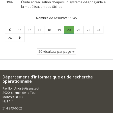
1997
Étude et réalisation d&apos;un système d&apos;aide à
la modélisation des tâches
Nombre de résultats :
1645
Page
Page
Page
Page
Page
Page
Page
.
Page
Page
Page
15
16
17
18
19
20
21
22
23
précédente
Page
Page
Page
24
courante.
suivante
50 résultats par page
Département d'informatique et de recherche
opérationnelle
Pavillon André-Aisenstadt
2920, chemin de la Tour
Montréal (QC)
H3T 1J4
514 343-6602