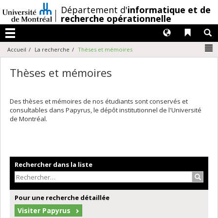
Passer
/
Département d'
informatique et de
au
recherche opérationnelle
contenu
Langues
Liens 
R
Menu
N
Accueil
La recherche
Thèses et mémoires
Thèses et mémoires
Des thèses et mémoires de nos étudiants sont conservés et
consultables dans Papyrus, le dépôt institutionnel de l'Université
de Montréal.
Rechercher dans la liste
Recher
Pour une recherche détaillée
Visiter Papyrus