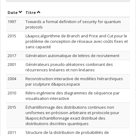
Trier par date en ordre croissant
Trier par titre en ordre croissant
Date
Titre
1997
Towards a formal definition of security for quantum
protocols
2015
L&apos;algorithme de Branch and Price and Cut pour le
problème de conception de réseaux avec coûts fixes et
sans capacité
2017
Génération automatique de lettres de recrutement
2001
Générateurs pseudo-aléatoires combinant des
récurrences linéaires et non linéaires
2004
Reconstruction interactive de modèles hiérarchiques
par sculpture d&apos;espace
2010
Rétro-ingénierie des diagrammes de séquence par
visualisation interactive
2015
Échantillonnage des distributions continues non
uniformes en précision arbitraire et protocole pour
l&apos;échantillonnage exact distribué des
distributions discrètes quantiques
2011
Structure de la distribution de probabilités de