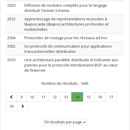
2020
Diffusion de modules compilés pour le langage
distribué Termite Scheme
2012
Apprentissage de représentations musicales à
l&apos;aide d&apos;architectures profondes et
multiéchelles
2004
Protocoles de routage pour les réseaux ad hoc
2002
Un protocole de communication pour applications
transactionnelles distribuées
2010
Une architecture parallèle distribuée et tolérante aux
pannes pour le protocole interdomaine BGP au cœur
de l’Internet
Nombre de résultats :
1645
Page
Page
Page
Page
Page
Page
Page
.
Page
Page
Page
9
10
11
12
13
14
15
16
17
précédente
Page
Page
Page
18
courante.
suivante
50 résultats par page