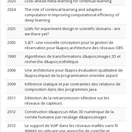
2020
Look-ahead meta-learning for continual learning
2024
The role of continual learning and adaptive
computation in improving computational efficiency of
deep learning
2025
LLMs for experiment design in scientific domains : are
we there yet?
2005
S-JET : une nouvelle conception pour la gestion de
réservation pour l&apos;architecture des réseaux OBS
1990
Algorithmes de transformations d&apos;images 2D et
recherche d&apos;esthétique
2006
Une architecture pour l&apos;évaluation qualitative de
l&apos;impact de la programmation orientée aspect
2009
Inférence statique et par contraintes des relations de
composition dans des programmes Java
2011
Détection de la retransmission sélective sur les
réseaux de capteurs
2012
Construction d&apos;un Atlas 3D numérique de la
cornée humaine par recalage d&apos;images
2012
Le support de VoIP dans les réseaux maillés sans fil
WiMAX en utilisant une approche de contrôle et