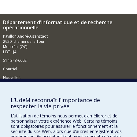
Département d'informatique et de recherche
opérationnelle
Pavillon André-Aisenstadt
2920, chemin de la Tour
Montréal (QC)
H3T 1J4
514 343-6602
Courriel
Nouvelles
Activités
Comment soutenir le Département?
L’UdeM reconnaît l’importance de
respecter la vie privée
BESOIN D'AIDE?
L’utilisation de témoins nous permet d’améliorer et de
Plan du site
personnaliser votre expérience Web. Certains témoins
Signaler une erreur
sont obligatoires pour assurer le fonctionnement et la
sécurité du site Web, alors que d’autres enregistrent vos
Accessibilité
préférences. En acceptant tout, vous consentez à notre