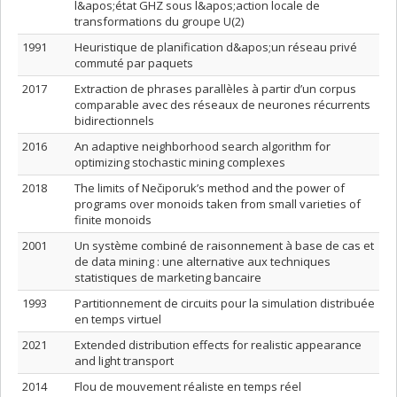
l&apos;état GHZ sous l&apos;action locale de
transformations du groupe U(2)
1991
Heuristique de planification d&apos;un réseau privé
commuté par paquets
2017
Extraction de phrases parallèles à partir d’un corpus
comparable avec des réseaux de neurones récurrents
bidirectionnels
2016
An adaptive neighborhood search algorithm for
optimizing stochastic mining complexes
2018
The limits of Nečiporuk’s method and the power of
programs over monoids taken from small varieties of
finite monoids
2001
Un système combiné de raisonnement à base de cas et
de data mining : une alternative aux techniques
statistiques de marketing bancaire
1993
Partitionnement de circuits pour la simulation distribuée
en temps virtuel
2021
Extended distribution effects for realistic appearance
and light transport
2014
Flou de mouvement réaliste en temps réel