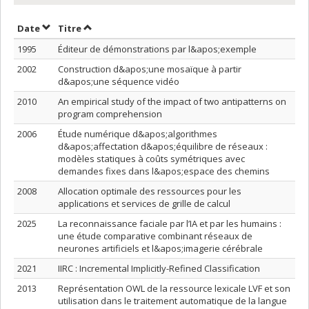
Trier par date en ordre croissant
Trier par titre en ordre croissant
Date
Titre
1995
Éditeur de démonstrations par l&apos;exemple
2002
Construction d&apos;une mosaïque à partir
d&apos;une séquence vidéo
2010
An empirical study of the impact of two antipatterns on
program comprehension
2006
Étude numérique d&apos;algorithmes
d&apos;affectation d&apos;équilibre de réseaux :
modèles statiques à coûts symétriques avec
demandes fixes dans l&apos;espace des chemins
2008
Allocation optimale des ressources pour les
applications et services de grille de calcul
2025
La reconnaissance faciale par l’IA et par les humains :
une étude comparative combinant réseaux de
neurones artificiels et l&apos;imagerie cérébrale
2021
IIRC : Incremental Implicitly-Refined Classification
2013
Représentation OWL de la ressource lexicale LVF et son
utilisation dans le traitement automatique de la langue