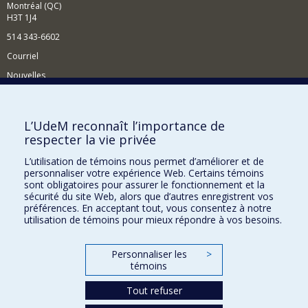
Montréal (QC)
H3T 1J4
514 343-6602
Courriel
Nouvelles
Activités
Comment soutenir le Département?
L’UdeM reconnaît l’importance de
respecter la vie privée
BESOIN D'AIDE?
L’utilisation de témoins nous permet d’améliorer et de
Plan du site
personnaliser votre expérience Web. Certains témoins
Signaler une erreur
sont obligatoires pour assurer le fonctionnement et la
sécurité du site Web, alors que d’autres enregistrent vos
Accessibilité
préférences. En acceptant tout, vous consentez à notre
utilisation de témoins pour mieux répondre à vos besoins.
FACULTÉ DES ARTS ET DES SCIENCES
Nos départements et écoles
Personnaliser les
>
témoins
Nos centres d'études
Tout refuser
Nos programmes et cours