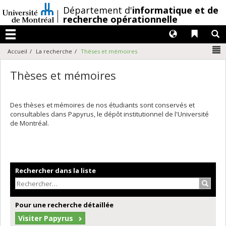
Passer
/
Département d'
informatique et de
au
recherche opérationnelle
contenu
Langues
Liens 
R
Menu
N
Accueil
La recherche
Thèses et mémoires
Thèses et mémoires
Des thèses et mémoires de nos étudiants sont conservés et
consultables dans Papyrus, le dépôt institutionnel de l'Université
de Montréal.
Rechercher dans la liste
Recher
Pour une recherche détaillée
Visiter Papyrus