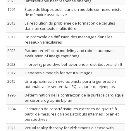
2023
Differentiable best response shaping
1991
Étude de l&apos;oubli dans un modèle connexionniste
de mémoire associative
2013
La résolution du problème de formation de cellules
dans un contexte multicritère
2011
Un protocole de diffusion des messages dans les
réseaux véhiculaires
2023
Parameter-efficient modeling and robust automatic
evaluation of image captioning
2023
Improving predictive behavior under distributional shift
2017
Generative models for natural images
2015
Una aproximación evolucionista para la generación
automática de sentencias SQL a partir de ejemplos
1996
Détermination de la contraction de la surface cardiaque
en coronarographie biplan
2004
Estimation de caractéristiques externes de qualité à
partir de mesures d&apos;attributs internes : bilan et
perspectives
2021
Virtual reality therapy for Alzheimer’s disease with