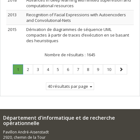
2018
Advances in deep learning with limited supervision and
computational resources
2013
Recognition of Facial Expressions with Autoencoders
and Convolutional-Nets
2015
Dérivation de diagrammes de séquence UML
compactes à partir de traces d’exécution en se basant
des heuristiques
Nombre de résultats :
1645
Page
.
Page
Page
Page
Page
Page
Page
Page
Page
Page
Page
1
2
3
4
5
6
7
8
9
10
Page
suivante
courante.
40 résultats par page
Département d'informatique et de recherche
opérationnelle
Pavillon André-Aisenstadt
2920, chemin de la Tour