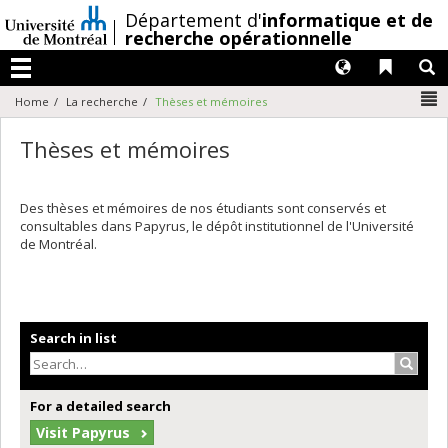
Passer
/
Département d'
informatique et de
au
recherche opérationnelle
contenu
Langues
Liens 
R
Menu
N
Home
La recherche
Thèses et mémoires
Thèses et mémoires
Des thèses et mémoires de nos étudiants sont conservés et
consultables dans Papyrus, le dépôt institutionnel de l'Université
de Montréal.
Search in list
Search
For a detailed search
Visit Papyrus