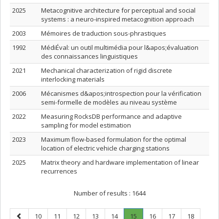
2025
Metacognitive architecture for perceptual and social
systems : a neuro-inspired metacognition approach
2003
Mémoires de traduction sous-phrastiques
1992
MédiÉval: un outil multimédia pour l&apos;évaluation
des connaissances linguistiques
2021
Mechanical characterization of rigid discrete
interlocking materials
2006
Mécanismes d&apos;introspection pour la vérification
semi-formelle de modèles au niveau système
2022
Measuring RocksDB performance and adaptive
sampling for model estimation
2023
Maximum flow-based formulation for the optimal
location of electric vehicle charging stations
2025
Matrix theory and hardware implementation of linear
recurrences
Number of results :
1644
Previous
Page
Page
Page
Page
Page
Page
.
Page
Page
Page
10
11
12
13
14
15
16
17
18