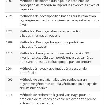
2002
Méthodes de montée duale pour le problème de
conception de réseaux multiproduits avec couts fixes et
capacités
2021
Méthodes de décomposition basées sur la relaxation
lagrangienne : cas du problème de transport avec coûts
fixes
2023
Méthodes d&apos;évaluation en extraction
d&apos;information ouverte
1989
Méthodes d&apos;échanges pour problèmes
d&apos;affectation
2016
Méthodes d’analyse de mouvement en vision 3D :
invariance aux délais temporels entre des caméras
non synchronisées et flux optique par isocontours
2004
Méthodes à noyaux appliquées à la gestion de
portefeuille
1999
Méthode de simulation aléatoire guidée par un
algorithme génétique pour la vérification du design de
circuits numériques
2016
Méthode de recherche à grand voisinage pour un
problème de tournées de véhicules avec flotte privée
et transporteur externe