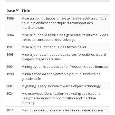
Sort by date in descending order
Sort by title in descending order
Date
Title
1989
Mise au point d&apos;un système interactif-graphique
pour la planification tactique du transport des
marchandises
2004
Mise à jour de la famille des générateurs minimaux des
treillis de concepts et des icebergs
1993
Mise à jour automatique des textes de loi
1993
Mise à jour automatique des cartes forestières à partir
d&apos;images satellites
2004
Mining dynamic databases for frequent closed itemsets
1990
Minimisation d&apos;entropie pour un système de
grande taille
2005
Migrating legacy system towards object technology
2024
Microservices identification in existing applications
using meta-heuristics optimization and machine
learning
2011
Métriques de routage dans les réseaux maillés sans fil