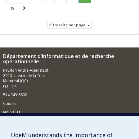
page
Current
Page
Next
19
page.
page
50 results per page
Département d'informatique et de recherche
opérationnelle
Pavillon André-Aisenstadt
2920, chemin de la Tour
Montréal (QC)
H3T 1J4
514 343-6602
Courriel
Nouvelles
Activités
Comment soutenir le Département?
UdeM understands the importance of